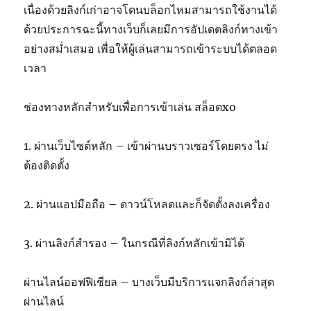
เนื่องด้วยลิงก์เก่าอาจโดนบล็อกไหมสามารถใช้งานได้
ด้วยประการฉะนี้ทางเว็บก็เลยมีการอัปเดตลิงก์ทางเข้า
อย่างสม่ำเสมอ เพื่อให้ผู้เล่นสามารถเข้าระบบได้ตลอด
เวลา
ช่องทางหลักสำหรับเพื่อการเข้าเล่น สล็อตxo
1. ผ่านเว็บไซต์หลัก – เข้าผ่านบราวเซอร์โดยตรง ไม่
ต้องติดตั้ง
2. ผ่านแอปมือถือ – ดาวน์โหลดและก็จัดตั้งลงเครื่อง
3. ผ่านลิงก์สำรอง – ในกรณีที่ลิงก์หลักเข้ามิได้
ผ่านไลน์ออฟฟิเชียล – บางเว็บมีบริการแจกลิงก์ล่าสุด
ผ่านไลน์