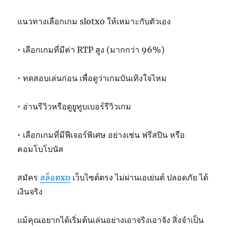
แนวทางเลือกเกม slotxo ให้เหมาะกับตัวเอง
• เลือกเกมที่มีค่า RTP สูง (มากกว่า 96%)
• ทดสอบเล่นก่อน เพื่อดูว่าเกมบันเทิงใจไหม
• อ่านรีวิวหรือดูยูทูบเบอร์รีวิวเกม
• เลือกเกมที่มีฟีเจอร์พิเศษ อย่างเช่น ฟรีสปิน หรือ
คอมโบโบนัส
สมัคร
สล็อตxo
เว็บไซต์ตรง ไม่ผ่านเอเย่นต์ ปลอดภัย ได้
เงินจริง
แม้คุณอยากได้เริ่มต้นเล่นอย่างเอาจริงเอาจัง สิ่งจำเป็น