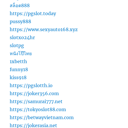
สล็อต888
https://pgslot.today
pussy888
https://www.sexyauto168.xyz
slotxo24hr
slotpg
หนังโป๊ไทย
1xbetth
funny18
kiss918
https://pgslotth.io
https://joker356.com
https://samurai777.net
https://tokyoslot88.com
https://betwayvietnam.com
https://jokerasia.net