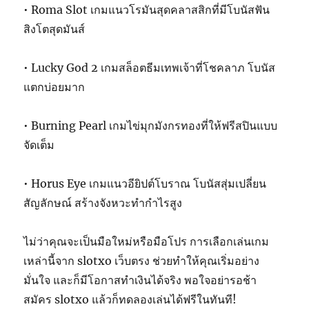
• Roma Slot เกมแนวโรมันสุดคลาสสิกที่มีโบนัสฟัน
สิงโตสุดมันส์
• Lucky God 2 เกมสล็อตธีมเทพเจ้าที่โชคลาภ โบนัส
แตกบ่อยมาก
• Burning Pearl เกมไข่มุกมังกรทองที่ให้ฟรีสปินแบบ
จัดเต็ม
• Horus Eye เกมแนวอียิปต์โบราณ โบนัสสุ่มเปลี่ยน
สัญลักษณ์ สร้างจังหวะทำกำไรสูง
ไม่ว่าคุณจะเป็นมือใหม่หรือมือโปร การเลือกเล่นเกม
เหล่านี้จาก slotxo เว็บตรง ช่วยทำให้คุณเริ่มอย่าง
มั่นใจ และก็มีโอกาสทำเงินได้จริง พอใจอย่ารอช้า
สมัคร slotxo แล้วก็ทดลองเล่นได้ฟรีในทันที!