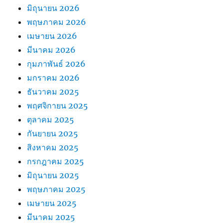
มิถุนายน 2026
พฤษภาคม 2026
เมษายน 2026
มีนาคม 2026
กุมภาพันธ์ 2026
มกราคม 2026
ธันวาคม 2025
พฤศจิกายน 2025
ตุลาคม 2025
กันยายน 2025
สิงหาคม 2025
กรกฎาคม 2025
มิถุนายน 2025
พฤษภาคม 2025
เมษายน 2025
มีนาคม 2025