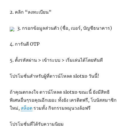
2. คลิก “ลงทะเบียน”
3. กรอกข้อมูลส่วนตัว (ชื่อ, เบอร์, บัญชีธนาคาร)
4. การันตี OTP
5. ตั้งรหัสผ่าน > เข้าระบบ > เริ่มเล่นได้โดยทันที
โปรโมชั่นสำหรับผู้ที่ดาวน์โหลด slotxo วันนี้!
ถ้าคุณตกลงใจ ดาวน์โหลด slotxo ขณะนี้ ยังมีสิทธิ
พิเศษอื่นๆรอคุณอีกเยอะ ทั้งยัง เครดิตฟรี, โบนัสสมาชิก
ใหม่,
สล็อต
รวมทั้ง กิจกรรมหมุนวงล้อฟรี
โปรโมชั่นที่ได้รับความนิยม