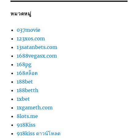
หมวดหมู่
037movie
123xos.com
13satanbets.com
1688vegasx.com
168pg
168สล็อต
188bet
188betth
1xbet
1xgameth.com
8lots.me
918Kiss
918kiss ดาวน์โหลด