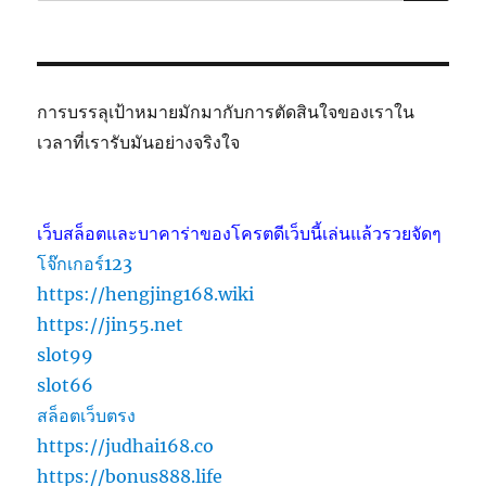
การบรรลุเป้าหมายมักมากับการตัดสินใจของเราใน
เวลาที่เรารับมันอย่างจริงใจ
เว็บสล็อตและบาคาร่าของโครตดีเว็บนี้เล่นแล้วรวยจัดๆ
โจ๊กเกอร์123
https://hengjing168.wiki
https://jin55.net
slot99
slot66
สล็อตเว็บตรง
https://judhai168.co
https://bonus888.life