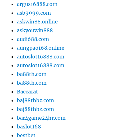
argus16888.com
asb9999.com
askwin88.online
askyouwin888
audi688.com
aungpao168.online
autoslot16888.com
autoslot16888.com
ba88th.com
ba88th.com
Baccarat
baj88thbz.com
baj88thbz.com
bar4game24hr.com
baslot168
bestbet