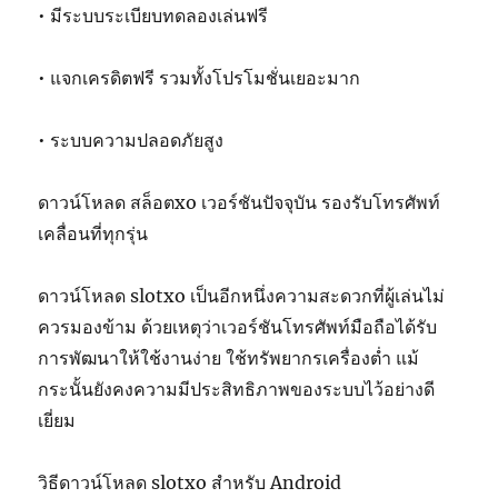
• มีระบบระเบียบทดลองเล่นฟรี
• แจกเครดิตฟรี รวมทั้งโปรโมชั่นเยอะมาก
• ระบบความปลอดภัยสูง
ดาวน์โหลด สล็อตxo เวอร์ชันปัจจุบัน รองรับโทรศัพท์
เคลื่อนที่ทุกรุ่น
ดาวน์โหลด slotxo เป็นอีกหนึ่งความสะดวกที่ผู้เล่นไม่
ควรมองข้าม ด้วยเหตุว่าเวอร์ชันโทรศัพท์มือถือได้รับ
การพัฒนาให้ใช้งานง่าย ใช้ทรัพยากรเครื่องต่ำ แม้
กระนั้นยังคงความมีประสิทธิภาพของระบบไว้อย่างดี
เยี่ยม
วิธีดาวน์โหลด slotxo สำหรับ Android