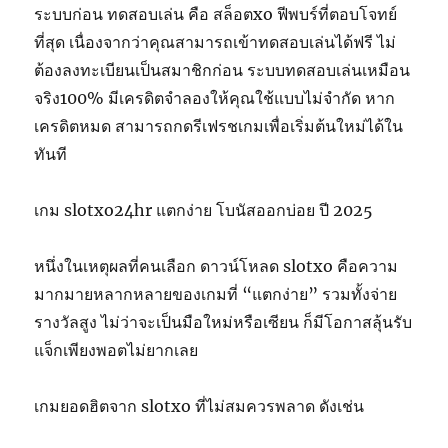
ระบบก่อน ทดสอบเล่น คือ สล็อตxo ฟีพบร์ที่ตอบโจทย์
ที่สุด เนื่องจากว่าคุณสามารถเข้าทดสอบเล่นได้ฟรี ไม่
ต้องลงทะเบียนเป็นสมาชิกก่อน ระบบทดสอบเล่นเหมือน
จริง100% มีเครดิตจำลองให้คุณใช้แบบไม่จำกัด หาก
เครดิตหมด สามารถกดรีเฟรชเกมเพื่อเริ่มต้นใหม่ได้ใน
ทันที
เกม slotxo24hr แตกง่าย โบนัสออกบ่อย ปี 2025
หนึ่งในเหตุผลที่คนเลือก ดาวน์โหลด slotxo คือความ
มากมายหลากหลายของเกมที่ “แตกง่าย” รวมทั้งจ่าย
รางวัลสูง ไม่ว่าจะเป็นมือใหม่หรือเซียน ก็มีโอกาสลุ้นรับ
แจ็กเพียงพอตไม่ยากเลย
เกมยอดฮิตจาก slotxo ที่ไม่สมควรพลาด ดังเช่น