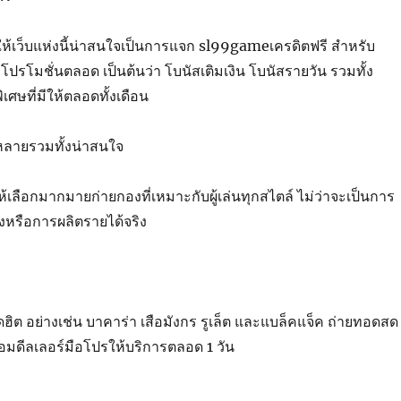
ทำให้เว็บแห่งนี้น่าสนใจเป็นการแจก sl99gameเครดิตฟรี สำหรับ
โปรโมชั่นตลอด เป็นต้นว่า โบนัสเติมเงิน โบนัสรายวัน รวมทั้ง
ิเศษที่มีให้ตลอดทั้งเดือน
หลายรวมทั้งน่าสนใจ
้เลือกมากมายก่ายกองที่เหมาะกับผู้เล่นทุกสไตล์ ไม่ว่าจะเป็นการ
ิงหรือการผลิตรายได้จริง
ิต อย่างเช่น บาคาร่า เสือมังกร รูเล็ต และแบล็คแจ็ค ถ่ายทอดสด
อมดีลเลอร์มือโปรให้บริการตลอด 1 วัน