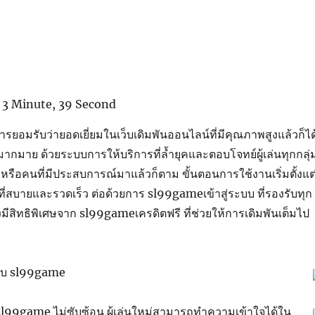
3 Minute, 39 Second
รยอมรับว่ายอดเยี่ยมในเว็บเดิมพันออนไลน์ที่มีคุณภาพสูงแล้วก็ได
ากมาย ด้วยระบบการให้บริการที่ล้ำยุคและตอบโจทย์ผู้เล่นทุกกลุ่
่หรือคนที่มีประสบการณ์มาแล้วก็ตาม ขั้นตอนการใช้งานเริ่มตั้งแต
่สบายและรวดเร็ว ต่อด้วยการ sl99gameเข้าสู่ระบบ ที่รองรับทุก
งมีสิทธิพิเศษจาก sl99gameเครดิตฟรี ที่ช่วยให้การเดิมพันเต็มไป
นกับ sl99game
บ sl99game ไม่ซับซ้อน ผู้เล่นใหม่สามารถทำความเข้าใจได้ใน