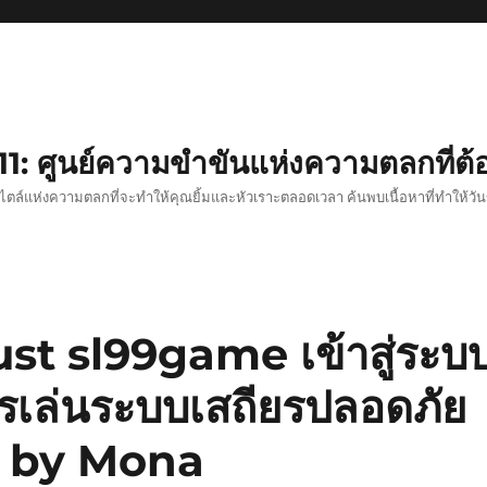
 ศูนย์ความขำขันแห่งความตลกที่ต้
ล์แห่งความตลกที่จะทำให้คุณยิ้มและหัวเราะตลอดเวลา ค้นพบเนื้อหาที่ทำให้ว
t sl99game เข้าสู่ระบ
ารเล่นระบบเสถียรปลอดภัย
13 by Mona