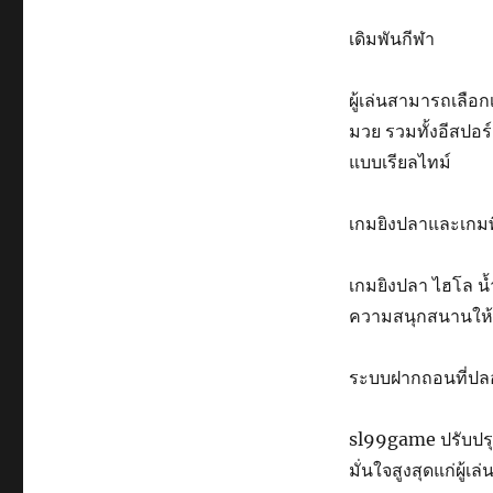
เดิมพันกีฬา
ผู้เล่นสามารถเลือ
มวย รวมทั้งอีสปอร
แบบเรียลไทม์
เกมยิงปลาและเกม
เกมยิงปลา ไฮโล น้
ความสนุกสนานให้กั
ระบบฝากถอนที่ปลอ
sl99game ปรับปรุง
มั่นใจสูงสุดแก่ผู้เล่