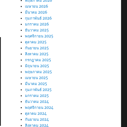
พฤษภาคม 2026
เมษายน 2026
มีนาคม 2026
กุมภาพันธ์ 2026
มกราคม 2026
ธันวาคม 2025
พฤศจิกายน 2025
ตุลาคม 2025
กันยายน 2025
สิงหาคม 2025
กรกฎาคม 2025
มิถุนายน 2025
พฤษภาคม 2025
เมษายน 2025
มีนาคม 2025
กุมภาพันธ์ 2025
มกราคม 2025
ธันวาคม 2024
พฤศจิกายน 2024
ตุลาคม 2024
กันยายน 2024
สิงหาคม 2024