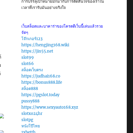
การบรรลุเป้าหมายมักมากับการตัดสินใจของเราใน
เวลาที่เรารับมันอย่างจริงใจ
เว็บสล็อตและบาคาร่าของโครตดีเว็บนี้เล่นแล้วรวย
จัดๆ
โจ๊กเกอร์123
https://hengjing168.wiki
https://jin55.net
้
slot99
slot66
ม
สล็อตเว็บตรง
่
https://judhai168.co
https://bonus888.life
สล็อต888
https://pgslot.today
pussy888
https://www.sexyauto168.xyz
slotxo24hr
slotpg
หนังโป๊ไทย
1xbetth