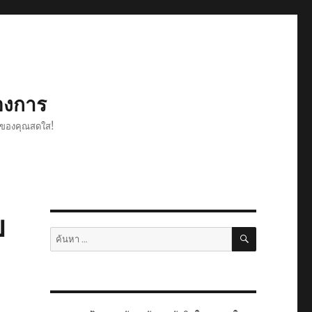
องการ
ันของคุณสดใส!
บ
ค้นหา
ค้นหา: