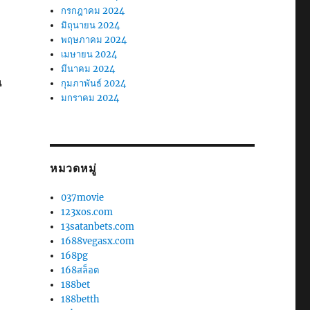
กรกฎาคม 2024
มิถุนายน 2024
พฤษภาคม 2024
เมษายน 2024
มีนาคม 2024
น
กุมภาพันธ์ 2024
มกราคม 2024
หมวดหมู่
037movie
123xos.com
13satanbets.com
1688vegasx.com
168pg
168สล็อต
188bet
188betth