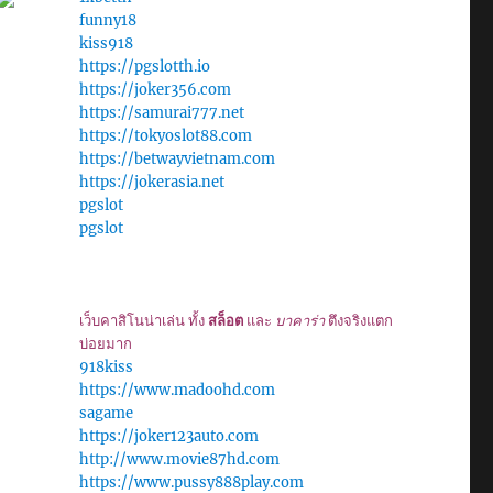
funny18
kiss918
https://pgslotth.io
https://joker356.com
https://samurai777.net
https://tokyoslot88.com
https://betwayvietnam.com
https://jokerasia.net
pgslot
pgslot
เว็บคาสิโนน่าเล่น ทั้ง
สล็อต
และ
บาคาร่า
ตึงจริงแตก
บ่อยมาก
918kiss
https://www.madoohd.com
sagame
https://joker123auto.com
http://www.movie87hd.com
https://www.pussy888play.com