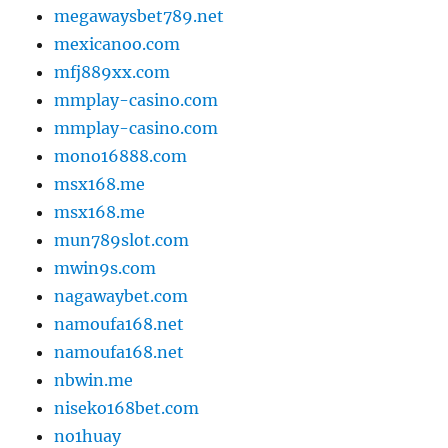
megawaysbet789.net
mexicanoo.com
mfj889xx.com
mmplay-casino.com
mmplay-casino.com
mono16888.com
msx168.me
msx168.me
mun789slot.com
mwin9s.com
nagawaybet.com
namoufa168.net
namoufa168.net
nbwin.me
niseko168bet.com
no1huay