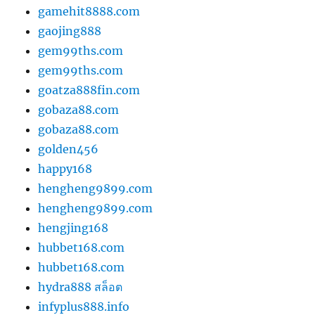
gamehit8888.com
gaojing888
gem99ths.com
gem99ths.com
goatza888fin.com
gobaza88.com
gobaza88.com
golden456
happy168
hengheng9899.com
hengheng9899.com
hengjing168
hubbet168.com
hubbet168.com
hydra888 สล็อต
infyplus888.info