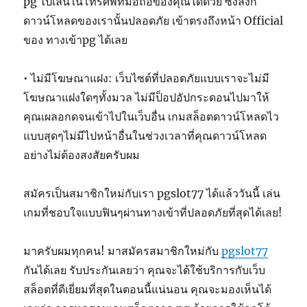
pg ไปเล่นในโทรศัพท์มือถือของคุณได้ด้วย ซึ่งลิงก์
ดาวน์โหลดของเรานั้นปลอดภัย เข้าตรงถึงหน้า Official
ของ ทางเข้าpg ได้เลย
• ไม่มีโฆษณาแฝง: เว็บไซต์ที่ปลอดภัยแบบเราจะไม่มี
โฆษณาแฝงใดๆทั้งมวล ไม่มีป็อปอัปกระดอนไปมาให้
คุณเผลอกดจนเข้าไปในเว็บอื่น เกมสล็อตดาวน์โหลดไว
แบบสุดๆไม่มีไปหน้าอื่นในช่วงเวลาที่คุณดาวน์โหลด
อย่างไม่ต้องสงสัยครับผม
สมัครเป็นสมาชิกใหม่กับเรา pgslot77 ได้แล้ววันนี้ เล่น
เกมที่ชอบใจแบบฟินๆผ่านทางเข้าที่ปลอดภัยที่สุดได้เลย!
มาครับผมทุกคน! มาสมัครสมาชิกใหม่กับ
pgslot77
กันได้เลย รับประกันเลยว่า คุณจะได้ใช้บริการกับเว็บ
สล็อตที่ดีเยี่ยมที่สุดในตอนนี้แน่นอน คุณจะมองเห็นได้