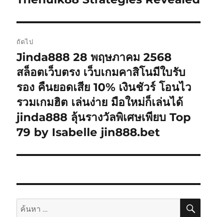
ก่อน
หน้า:
ถัดไป
Jinda888 28 พฤษภาคม 2568
เรื่อง
ต่อ
สล็อตเว็บตรง เว็บเกมคาสิโนมีใบรับ
ไป:
รอง คืนยอดเสีย 10% เงินชัวร์ โอนไว
รวมเกมฮิต เล่นง่าย มือใหม่ก็เล่นได้
jinda888 ลุ้นรางวัลพิเศษเพียบ Top
79 by Isabelle jin888.bet
ค้นห
ค้นหา: