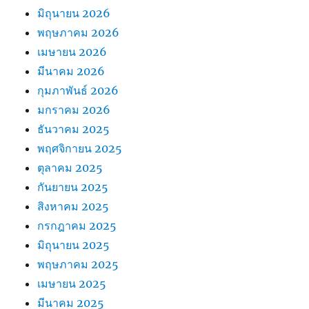
มิถุนายน 2026
พฤษภาคม 2026
เมษายน 2026
มีนาคม 2026
กุมภาพันธ์ 2026
มกราคม 2026
ธันวาคม 2025
พฤศจิกายน 2025
ตุลาคม 2025
กันยายน 2025
สิงหาคม 2025
กรกฎาคม 2025
มิถุนายน 2025
พฤษภาคม 2025
เมษายน 2025
มีนาคม 2025