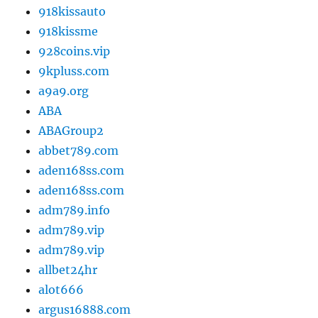
918kissauto
918kissme
928coins.vip
9kpluss.com
a9a9.org
ABA
ABAGroup2
abbet789.com
aden168ss.com
aden168ss.com
adm789.info
adm789.vip
adm789.vip
allbet24hr
alot666
argus16888.com