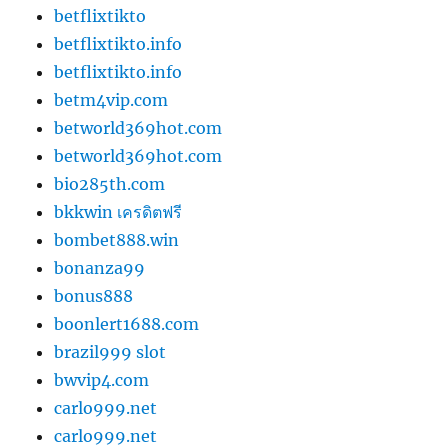
betflixtikto
betflixtikto.info
betflixtikto.info
betm4vip.com
betworld369hot.com
betworld369hot.com
bio285th.com
bkkwin เครดิตฟรี
bombet888.win
bonanza99
bonus888
boonlert1688.com
brazil999 slot
bwvip4.com
carlo999.net
carlo999.net