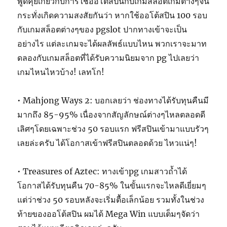
พูดคุยเกี่ยวกับการใช้ออโต้สปินกับเกมสล็อตเกมต่างๆจน
กระทั่งเกิดความสงสัยกันว่า หากใช้ออโต้สปิน 100 รอบ
กับเกมสล็อตต่างๆของ pgslot ปากทางเข้าจะเป็น
อย่างไร แต่ละเกมจะได้ผลลัพธ์แบบไหน พวกเราจะมาท
ดลองกับเกมสล็อตที่ได้รับความนิยมจาก pg ไปเลยว่า
เกมไหนไหวบ้าง! เลทโก!
• Mahjong Ways 2: บอกเลยว่า ช่องทางได้รับทุนคืนมี
มากถึง 85-95% เนื่องจากสัญลักษณ์ต่างๆไหลตลอดดี
เลิศๆโดยเฉพาะช่วง 50 รอบแรก ฟรีสปินเข้ามาแบบรัวๆ
เลยล่ะครับ ได้โอกาสเข้าฟรีสปินตลอดด้วย ไหวแน่ๆ!
• Treasures of Aztec: ทางเข้าpg เกมสาวถ้ำได้
โอกาสได้รับทุนคืน 70-85% ในขั้นแรกจะไหลดีเยี่ยมๆ
แต่ว่าช่วง 50 รอบหลังจะเริ่มตื้อเล็กน้อย รวมทั้งในช่วง
ท้ายของออโต้สปิน ผมได้ Mega Win แบบเต็มๆจัดว่า