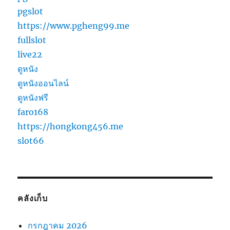
pgslot
https://www.pgheng99.me
fullslot
live22
ดูหนัง
ดูหนังออนไลน์
ดูหนังฟรี
faro168
https://hongkong456.me
slot66
คลังเก็บ
กรกฎาคม 2026