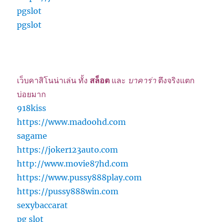
pgslot
pgslot
เว็บคาสิโนน่าเล่น ทั้ง
สล็อต
และ
บาคาร่า
ตึงจริงแตก
บ่อยมาก
918kiss
https://www.madoohd.com
sagame
https://joker123auto.com
http://www.movie87hd.com
https://www.pussy888play.com
https://pussy888win.com
sexybaccarat
pg slot