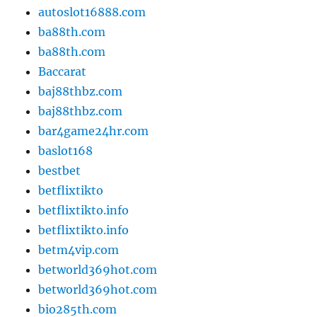
autoslot16888.com
ba88th.com
ba88th.com
Baccarat
baj88thbz.com
baj88thbz.com
bar4game24hr.com
baslot168
bestbet
betflixtikto
betflixtikto.info
betflixtikto.info
betm4vip.com
betworld369hot.com
betworld369hot.com
bio285th.com