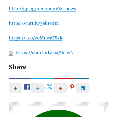
http://gg.gg/hengjing168-news
https://cutt.ly/3ebPni12
https://t.co/z0MnvsGXxk
https://shorturl.asia/UcuyN
Share