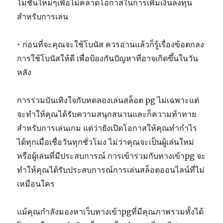
โมชั่นใหม่ๆเพื่อไม่คลาดโอกาสในการเพิ่มเงินลงทุน
สำหรับการเล่น
• ก่อนที่จะคุณจะใช้โบนัส ควรอ่านแล้วก็รู้เรื่องข้อตกลง
การใช้โบนัสให้ดี เพื่อป้องกันปัญหาที่อาจเกิดขึ้นในวัน
หลัง
การร่วมบันเทิงใจกับทดลองเล่นสล็อต pg ไม่เฉพาะแต่
จะทำให้คุณได้รับความสนุกสนานและก็ความท้าทาย
สำหรับการเล่นเกม แต่ว่ายังเปิดโอกาสให้คุณทำกำไร
ได้ทุกเมื่อเชื่อวันทุกชั่วโมง ไม่ว่าคุณจะเป็นผู้เล่นใหม่
หรือผู้เล่นที่มีประสบการณ์ การเข้าร่วมกับทางเข้าpg จะ
ทำให้คุณได้รับประสบการณ์การเล่นสล็อตออนไลน์ที่ไม่
เหมือนใคร
แม้คุณกำลังมองหาเว็บทางเข้าpgที่มีคุณภาพรวมทั้งได้