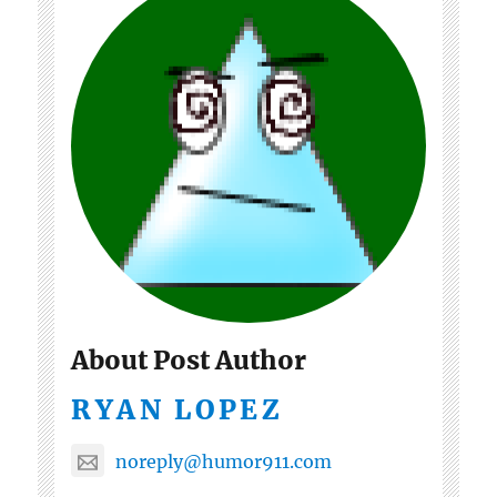
About Post Author
RYAN LOPEZ
noreply@humor911.com