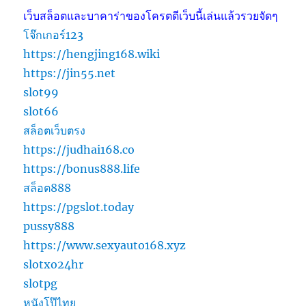
เว็บสล็อตและบาคาร่าของโครตดีเว็บนี้เล่นแล้วรวยจัดๆ
โจ๊กเกอร์123
https://hengjing168.wiki
https://jin55.net
slot99
slot66
สล็อตเว็บตรง
https://judhai168.co
https://bonus888.life
สล็อต888
https://pgslot.today
pussy888
https://www.sexyauto168.xyz
slotxo24hr
slotpg
หนังโป๊ไทย