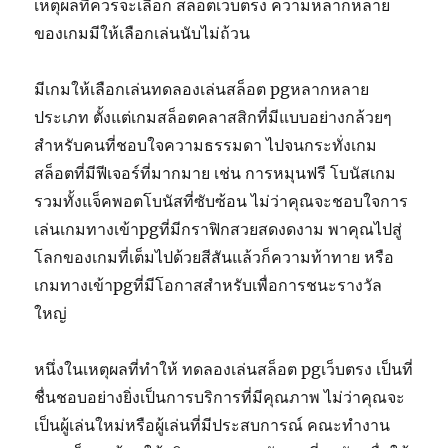
เหตุผลที่ควรจะเลือก สล็อตเว็บตรง ความหลากหลาย
ของเกมมีให้เลือกเล่นนับไม่ถ้วน
มีเกมให้เลือกเล่นทดลองเล่นสล็อต pgหลากหลาย
ประเภท ตั้งแต่เกมสล็อตคลาสสิกที่มีแบบอย่างกล้วยๆ
สำหรับคนที่ชอบใจความธรรมดา ไปจนกระทั่งเกม
สล็อตที่มีฟีเจอร์ที่มากมาย เช่น การหมุนฟรี โบนัสเกม
รวมทั้งแจ็คพอตโบนัสที่ซับซ้อน ไม่ว่าคุณจะชอบใจการ
เล่นเกมทางเข้าpgที่มีกราฟิกสวยสดงดงาม พาคุณไปสู่
โลกของเกมที่เต็มไปด้วยสีสันแล้วก็ความท้าทาย หรือ
เกมทางเข้าpgที่มีโอกาสสำหรับเพื่อการชนะรางวัล
ใหญ่
หนึ่งในเหตุผลที่ทำให้ ทดลองเล่นสล็อต pgเว็บตรง เป็นที่
ชื่นชอบอย่างยิ่งเป็นการบริการที่มีคุณภาพ ไม่ว่าคุณจะ
เป็นผู้เล่นใหม่หรือผู้เล่นที่มีประสบการณ์ คณะทำงาน