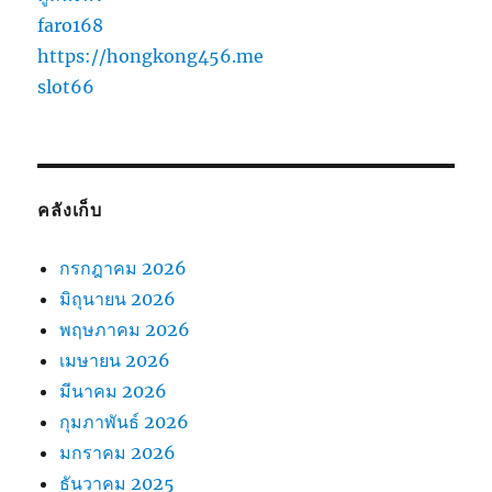
faro168
https://hongkong456.me
slot66
คลังเก็บ
กรกฎาคม 2026
มิถุนายน 2026
พฤษภาคม 2026
เมษายน 2026
มีนาคม 2026
กุมภาพันธ์ 2026
มกราคม 2026
ธันวาคม 2025