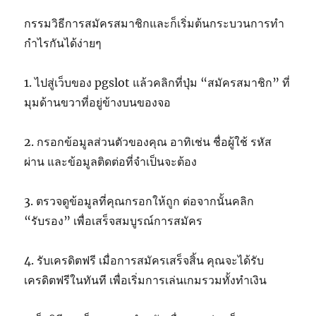
กรรมวิธีการสมัครสมาชิกและก็เริ่มต้นกระบวนการทำ
กำไรกันได้ง่ายๆ
1. ไปสู่เว็บของ pgslot แล้วคลิกที่ปุ่ม “สมัครสมาชิก” ที่
มุมด้านขวาที่อยู่ข้างบนของจอ
2. กรอกข้อมูลส่วนตัวของคุณ อาทิเช่น ชื่อผู้ใช้ รหัส
ผ่าน และข้อมูลติดต่อที่จำเป็นจะต้อง
3. ตรวจดูข้อมูลที่คุณกรอกให้ถูก ต่อจากนั้นคลิก
“รับรอง” เพื่อเสร็จสมบูรณ์การสมัคร
4. รับเครดิตฟรี เมื่อการสมัครเสร็จสิ้น คุณจะได้รับ
เครดิตฟรีในทันที เพื่อเริ่มการเล่นเกมรวมทั้งทำเงิน