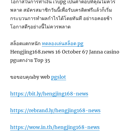
โอกาสในการทำเงิน เว็บpg เป็นคำตอบที่คุณไม่ควร
พลาด สมัครสมาชิกวันนี้เพื่อรับเครดิตฟรีแล้วก็เริ่ม
กระบวนการทำผลกำไรได้โดยทันที อย่ารอคอยช้า
โอกาสดีๆอย่างนี้ไม่ควรพลาด
สล็อตแตกหนัก
ทดลองเล่นสล็อต pg
Hengjing168.news 16 October 67 Janna casino
pgแตกง่าย Top 35
ขอขอบคุณby web
pgslot
https://bit.ly/hengjing168-news
https://rebrand.ly/hengjing168-news
https://wow.in.th/hengjing168-news