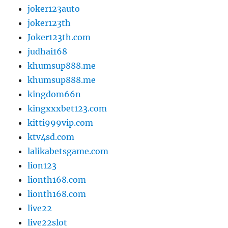
joker123auto
joker123th
Joker123th.com
judhai168
khumsup888.me
khumsup888.me
kingdom66n
kingxxxbet123.com
kitti999vip.com
ktv4sd.com
lalikabetsgame.com
lion123
lionth168.com
lionth168.com
live22
live22slot