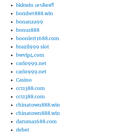
bkkwin เครดิตฟรี
bombet888.win
bonanza99
bonus888
boonlert1688.com
brazil999 slot
bwvip4.com
carlo999.net
carlo999.net
Casino
cc11388.com
cc11388.com
chinatown888.win
chinatown888.win
daruma1688.com
debet