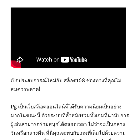
เปิดประสบการณ์ใหม่กับ สล็อต168 ช่องทางที่คุณไม่
สมควรพลาด!
Pg เป็นเว็บสล็อตออนไลน์ที่ได้รับความนิยมเป็นอย่าง
มากในขณะนี้ ด้วยระบบที่ล้ำสมัยรวมทั้งเกมที่นานัปการ
ผู้เล่นสามารถร่วมสนุกได้ตลอดเวลา ไม่ว่าจะเป็นกลาง
วันหรือกลางคืน ที่นี่คุณจะพบกับเกมที่เต็มไปด้วยความ