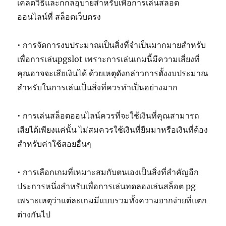
เคล็ดวิธีและก็กลอุบายสำหรับเพื่อการเล่นสล็อต
ออนไลน์ที่ สล็อตเว็บตรง
• การจัดการงบประมาณเป็นสิ่งที่จำเป็นมากมายสำหรับ
เพื่อการเล่นpgslot เพราะการเล่นเกมนี้มีความเสี่ยงที่
คุณอาจจะเสียเงินได้ ด้วยเหตุดังกล่าวการตั้งงบประมาณ
สำหรับในการเล่นเป็นสิ่งที่ควรทำเป็นอย่างมาก
• การเล่นสล็อตออนไลน์ควรที่จะใช้เงินที่คุณสามารถ
เสียได้เพียงแค่นั้น ไม่สมควรใช้เงินที่ยืมมาหรือเงินที่ต้อง
สำหรับค่าใช้สอยอื่นๆ
• การเลือกเกมที่เหมาะสมกับตนเองเป็นสิ่งที่สำคัญอีก
ประการหนึ่งสำหรับเพื่อการเล่นทดลองเล่นสล็อต pg
เพราะเหตุว่าแต่ละเกมมีแบบรวมทั้งความยากง่ายที่แตก
ต่างกันไป