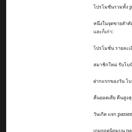
โปรโมชั่นรวมทั้ง
หนึ่งในจุดขายสำคัญ
และก็เก่า:
โปรโมชั่น รายละเอ
สมาชิกใหม่ รับโบน
ฝากแรกของวัน โบน
คืนยอดเสีย คืนสูงส
วันเกิด แจก param
เกมยอดนิยมบน p