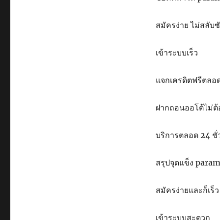
สมัครง่าย ไม่สลับซ
เข้าระบบเร็ว
แจกเครดิตฟรีตลอ
ฝากถอนออโต้ไม่ต
บริการตลอด 24 ชั
สรุปจุดแข็ง para
สมัครง่ายและก็เร็ว
เข้าระบบสะดวก