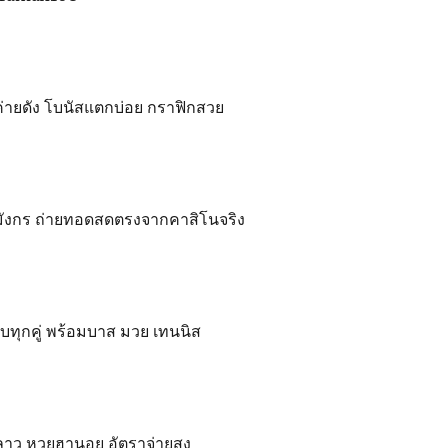
่ายดัง โบนัสแตกบ่อย กราฟิกสวย
ือมังกร ถ่ายทอดสดตรงจากคาสิโนจริง
ทุกคู่ พร้อมบาส มวย เทนนิส
ลาว หวยฮานอย อัตราจ่ายสูง