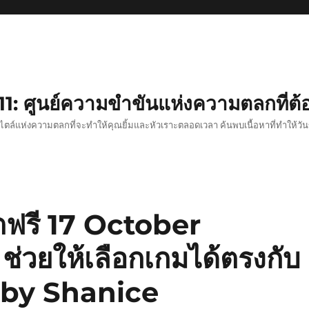
 ศูนย์ความขำขันแห่งความตลกที่ต้
ล์แห่งความตลกที่จะทำให้คุณยิ้มและหัวเราะตลอดเวลา ค้นพบเนื้อหาที่ทำให้ว
ฟรี 17 October
่วยให้เลือกเกมได้ตรงกับ
 by Shanice