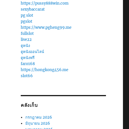
https://pussy888win.com
sexybaccarat
pg slot
pgslot
https://www.pgheng99.me
fullslot
live22
ดูหนัง
ดูหนังออนไลน์
ดูหนังฟรี
faro168
https://hongkong456.me
slot66
คลังเก็บ
กรกฎาคม 2026
มิถุนายน 2026