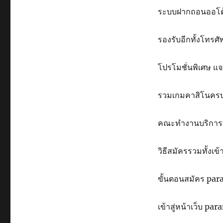
ระบบฝากถอนออโต้ 
รองรับอีกทั้งโทรศั
โปรโมชั่นพิเศษ แ
รวมเกมคาสิโนครบวง
คณะทำงานบริการ 2
วิธีสมัครรวมทั้งเ
ขั้นตอนสมัคร pa
เข้าสู่หน้าเว็บ p