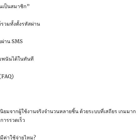
ยนเป็นสมาชิก”
วมทั้งตั้งรหัสผ่าน
รับผ่าน SMS
่มพนันได้ในทันที
 (FAQ)
ิยมจากผู้ใช้งานจริงจำนวนหลายชิ้น ด้วยระบบที่เสถียร เกมมาก
ิการรวดเร็ว
ีค่าใช้จ่ายไหม?