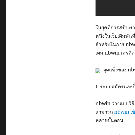
ในยุคที่การสร้างร
หนึ่งในเว็บเดิมพั
สำหรับในการ nbwin
เต็ม nbwin เครดิตฟ
จุดแข็งของ nb
1. ระบบสมัครและก็
nbwin วางแบบวิธีก
สามารถ
nbwin เข้
หลายขั้นตอน