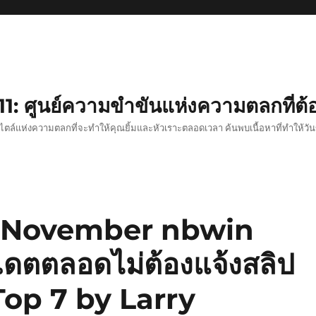
 ศูนย์ความขำขันแห่งความตลกที่ต้
ล์แห่งความตลกที่จะทำให้คุณยิ้มและหัวเราะตลอดเวลา ค้นพบเนื้อหาที่ทำให้ว
21 November nbwin
ปเดตตลอดไม่ต้องแจ้งสลิป
 Top 7 by Larry