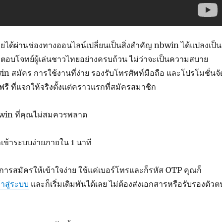
ายได้ผ่านช่องทางออนไลน์เปลี่ยนเป็นสิ่งสำคัญ nbwin ได้แปลงเป็น
นที่ตอบโจทย์ผู้เล่นชาวไทยอย่างครบถ้วน ไม่ว่าจะเป็นความสบาย
 สมัคร การใช้งานที่ง่าย รองรับโทรศัพท์มือถือ และโปรโมชั่นจั
รี ที่แจกให้จริงตั้งแต่คราวแรกที่สมัครสมาชิก
win ที่คุณไม่สมควรพลาด
เข้าระบบง่ายภายใน 1 นาที
ารสมัครให้เข้าใจง่าย ใช้แค่เบอร์โทรและก็รหัส OTP คุณก็
าสู่ระบบ
และก็เริ่มเดิมพันได้เลย ไม่ต้องส่งเอกสารหรือรับรองตัวต