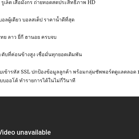
รูเล็ต เสือมังกร ถ่ายทอดสดประสิทธิภาพ HD
ผู้เดียว บอลสเต็ป ราคาน้ำดีที่สุด
ทย ลาว ยี่กี ฮานอย ครบจบ
บที่ค่อนข้างสูง เชื่อมั่นทุกยอดเดิมพัน
บเข้ารหัส SSL ปกป้องข้อมูลลูกค้า พร้อมกลุ่มซัพพอร์ตดูแลตลอด 
บออโต้ ทำรายการได้ในไม่กี่วินาที