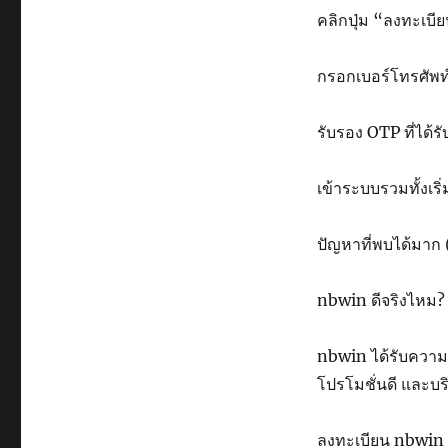
คลิกปุ่ม “ลงทะเบี
กรอกเบอร์โทรศัพท์ร
รับรอง OTP ที่ได้
เข้าระบบรวมทั้งเริ
ปัญหาที่พบได้มาก
nbwin ดีจริงไหม?
nbwin ได้รับความน
โปรโมชั่นดี และบร
ลงทะเบียน nbwin ม