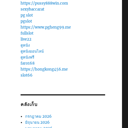
https://pussy888win.com
sexybaccarat
pg slot
pgslot
https://www.pgheng99.me
fullslot
live22
ดูหนัง
ดูหนังออนไลน์
ดูหนังฟรี
faro168
https://hongkong456.me
slot66
คลังเก็บ
กรกฎาคม 2026
มิถุนายน 2026