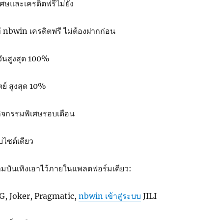
เศษและเครดิตฟรีไม่ยั้ง
ี nbwin เครดิตฟรี ไม่ต้องฝากก่อน
ันสูงสุด 100%
ย์ สูงสุด 10%
กิจกรรมพิเศษรอบเดือน
บไซต์เดียว
บันเทิงเอาไว้ภายในแพลตฟอร์มเดียว:
PG, Joker, Pragmatic,
nbwin เข้าสู่ระบบ
JILI