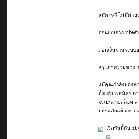
สมัครฟรี ไม่มีค่า
ถอนเงินจาก nbwi
ถอนเงินผ่านระบบออ
สรุปภาพรวมของ 
แม้คุณกำลังมองหาเ
ตั้งแต่การสมัคร กา
จะเป็นสายสล็อต คา
ปลอดภัยแล้วก็ควา
เริ่มวันนี้กับ