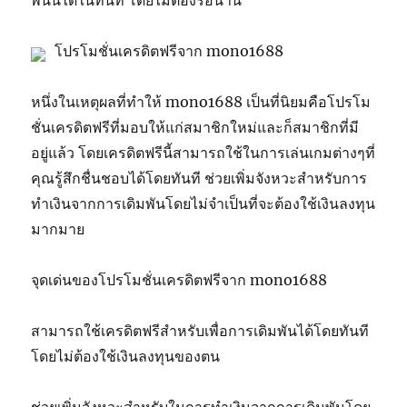
โปรโมชั่นเครดิตฟรีจาก mono1688
หนึ่งในเหตุผลที่ทำให้ mono1688 เป็นที่นิยมคือโปรโม
ชั่นเครดิตฟรีที่มอบให้แก่สมาชิกใหม่และก็สมาชิกที่มี
อยู่แล้ว โดยเครดิตฟรีนี้สามารถใช้ในการเล่นเกมต่างๆที่
คุณรู้สึกชื่นชอบได้โดยทันที ช่วยเพิ่มจังหวะสำหรับการ
ทำเงินจากการเดิมพันโดยไม่จำเป็นที่จะต้องใช้เงินลงทุน
มากมาย
จุดเด่นของโปรโมชั่นเครดิตฟรีจาก mono1688
สามารถใช้เครดิตฟรีสำหรับเพื่อการเดิมพันได้โดยทันที
โดยไม่ต้องใช้เงินลงทุนของตน
ช่วยเพิ่มจังหวะสำหรับในการทำเงินจากการเดิมพันโดย