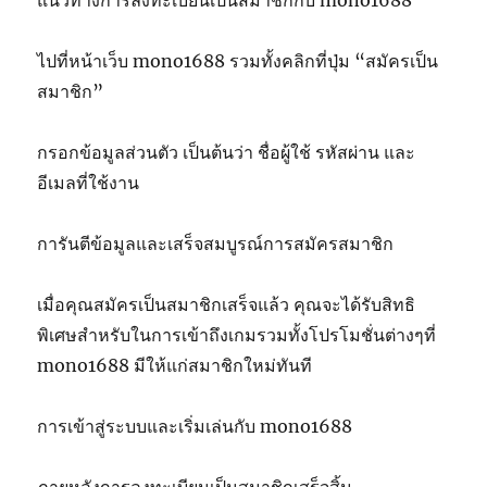
ไปที่หน้าเว็บ mono1688 รวมทั้งคลิกที่ปุ่ม “สมัครเป็น
สมาชิก”
กรอกข้อมูลส่วนตัว เป็นต้นว่า ชื่อผู้ใช้ รหัสผ่าน และ
อีเมลที่ใช้งาน
การันตีข้อมูลและเสร็จสมบูรณ์การสมัครสมาชิก
เมื่อคุณสมัครเป็นสมาชิกเสร็จแล้ว คุณจะได้รับสิทธิ
พิเศษสำหรับในการเข้าถึงเกมรวมทั้งโปรโมชั่นต่างๆที่
mono1688 มีให้แก่สมาชิกใหม่ทันที
การเข้าสู่ระบบและเริ่มเล่นกับ mono1688
ภายหลังการลงทะเบียนเป็นสมาชิกเสร็จสิ้น