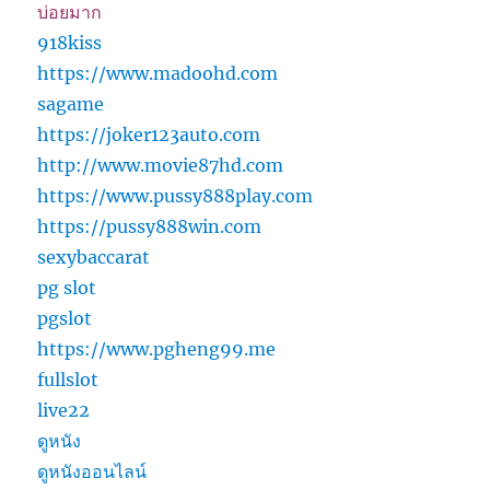
บ่อยมาก
918kiss
https://www.madoohd.com
sagame
https://joker123auto.com
http://www.movie87hd.com
https://www.pussy888play.com
https://pussy888win.com
sexybaccarat
pg slot
pgslot
https://www.pgheng99.me
fullslot
live22
ดูหนัง
ดูหนังออนไลน์