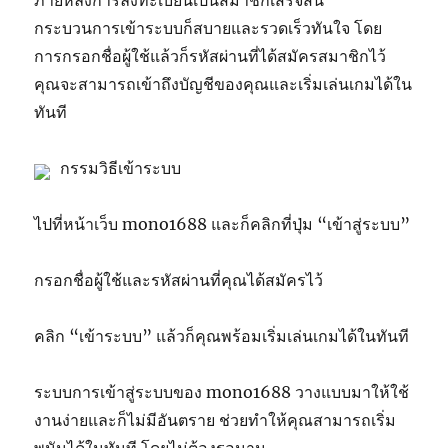
กระบวนการเข้าระบบก็สบายและรวดเร็วทันใจ โดย
การกรอกชื่อผู้ใช้แล้วก็รหัสผ่านที่ได้สมัครสมาชิกไว้
คุณจะสามารถเข้าถึงบัญชีของคุณและเริ่มเล่นเกมได้ใน
ทันที
กรรมวิธีเข้าระบบ
ไปที่หน้าเว็บ mono1688 และก็คลิกที่ปุ่ม “เข้าสู่ระบบ”
กรอกชื่อผู้ใช้และรหัสผ่านที่คุณได้สมัครไว้
คลิก “เข้าระบบ” แล้วก็คุณพร้อมเริ่มเล่นเกมได้ในทันที
ระบบการเข้าสู่ระบบของ mono1688 วางแบบมาให้ใช้
งานง่ายและก็ไม่มีอันตราย ช่วยทำให้คุณสามารถเริ่ม
พนันได้ในทันที โดยไม่ต้องรอนาน