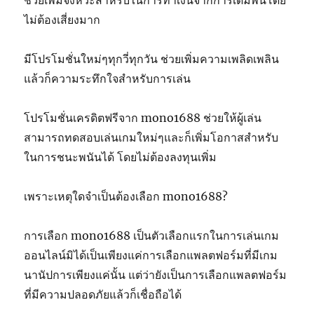
ไม่ต้องเสี่ยงมาก
มีโปรโมชั่นใหม่ๆทุกวี่ทุกวัน ช่วยเพิ่มความเพลิดเพลิน
แล้วก็ความระทึกใจสำหรับการเล่น
โปรโมชั่นเครดิตฟรีจาก mono1688 ช่วยให้ผู้เล่น
สามารถทดสอบเล่นเกมใหม่ๆและก็เพิ่มโอกาสสำหรับ
ในการชนะพนันได้ โดยไม่ต้องลงทุนเพิ่ม
เพราะเหตุใดจำเป็นต้องเลือก mono1688?
การเลือก mono1688 เป็นตัวเลือกแรกในการเล่นเกม
ออนไลน์มิได้เป็นเพียงแค่การเลือกแพลตฟอร์มที่มีเกม
นานัปการเพียงแค่นั้น แต่ว่ายังเป็นการเลือกแพลตฟอร์ม
ที่มีความปลอดภัยแล้วก็เชื่อถือได้