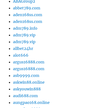
ABAGroup2
abbet789.com
aden168ss.com
aden168ss.com
adm789.info
adm789.vip
adm789.vip
allbet24hr
alot666
argus16888.com
argus16888.com
asb9999.com
askwin88.online
askyouwin888
audi688.com
aungpao168.online