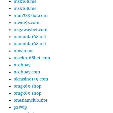
msx168.me
msx168.me
mun789slot.com
mwin9s.com
nagawaybet.com
namoufa168.net
namoufa168.net
nbwin.me
niseko168bet.com
no1huay
no1huay.com
okcasino159.com
omg369.shop
omg369.shop
onesiamclub.site
p2vvip