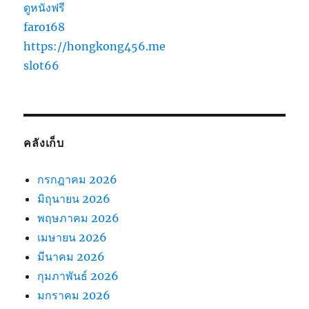
ดูหนังฟรี
faro168
https://hongkong456.me
slot66
คลังเก็บ
กรกฎาคม 2026
มิถุนายน 2026
พฤษภาคม 2026
เมษายน 2026
มีนาคม 2026
กุมภาพันธ์ 2026
มกราคม 2026