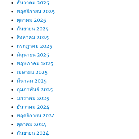
ธันวาคม 2025
พฤศจิกายน 2025
ตุลาคม 2025
กันยายน 2025
สิงหาคม 2025
กรกฎาคม 2025
มิถุนายน 2025
พฤษภาคม 2025
เมษายน 2025
มีนาคม 2025
กุมภาพันธ์ 2025
มกราคม 2025
ธันวาคม 2024
พฤศจิกายน 2024
ตุลาคม 2024
กันยายน 2024