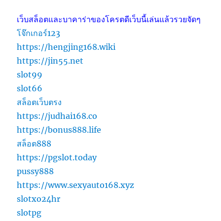
เว็บสล็อตและบาคาร่าของโครตดีเว็บนี้เล่นแล้วรวยจัดๆ
โจ๊กเกอร์123
https://hengjing168.wiki
https://jin55.net
slot99
slot66
สล็อตเว็บตรง
https://judhai168.co
https://bonus888.life
สล็อต888
https://pgslot.today
pussy888
https://www.sexyauto168.xyz
slotxo24hr
slotpg