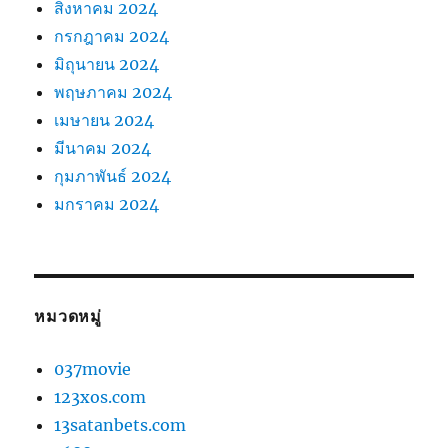
สิงหาคม 2024
กรกฎาคม 2024
มิถุนายน 2024
พฤษภาคม 2024
เมษายน 2024
มีนาคม 2024
กุมภาพันธ์ 2024
มกราคม 2024
หมวดหมู่
037movie
123xos.com
13satanbets.com