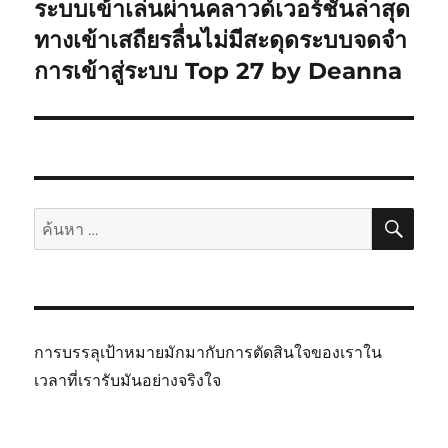
ไป:
ระบบเข้าเล่นผ่านคลาวด์เวอร์ชั่นล่าสุด
ทางเข้าเสถียรลื่นไม่มีสะดุดระบบจดจำ
การเข้าสู่ระบบ Top 27 by Deanna
ค้นห
ค้นหา:
การบรรลุเป้าหมายมักมากับการตัดสินใจของเราใน
เวลาที่เรารับมันอย่างจริงใจ