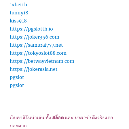
1xbetth
funny18
kiss918
https://pgslotth.io
https://joker356.com
https://samurai777.net
https://tokyoslot88.com
https://betwayvietnam.com
https://jokerasia.net
pgslot
pgslot
เว็บคาสิโนน่าเล่น ทั้ง
สล็อต
และ
บาคาร่า
ตึงจริงแตก
บ่อยมาก