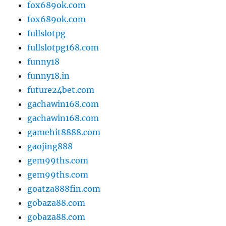
fox689ok.com
fox689ok.com
fullslotpg
fullslotpg168.com
funny18
funny18.in
future24bet.com
gachawin168.com
gachawin168.com
gamehit8888.com
gaojing888
gem99ths.com
gem99ths.com
goatza888fin.com
gobaza88.com
gobaza88.com