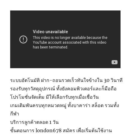
ระบบอัตโนมัติ ฝาก-ถอนรวดเร็วทันใจข้างใน 30 วินาที
รองรับทุกวัสดุอุปกรณ์ ทั้งยังคอมพิวเตอร์และก็มือถือ
โปรโมชั่นจัดเต็ม มีให้เลือกรับทุกเมื่อเชื่อวัน
เกมเดิมพันครบทุกหมวดหมู่ ทั้งบาคาร่า สล็อต รวมทั้ง
กีฬา
บริการลูกค้าตลอด 1 วัน
ขั้นตอนการ london678 สมัคร เพื่อเริ่มต้นใช้งาน