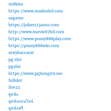
918kiss
https://www.madoohd.com
sagame
https://joker123auto.com
http://www.movie87hd.com
https://www.pussy888play.com
https://pussy888win.com
sexybaccarat
pg slot
pgslot
https://www.pgheng99.me
fullslot
live22
ดูหนัง
ดูหนังออนไลน์
ดูหนังฟรี