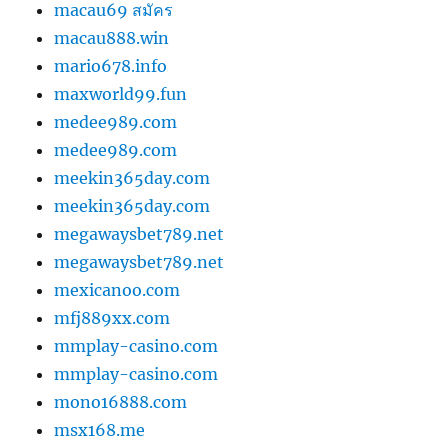
macau69 สมัคร
macau888.win
mario678.info
maxworld99.fun
medee989.com
medee989.com
meekin365day.com
meekin365day.com
megawaysbet789.net
megawaysbet789.net
mexicanoo.com
mfj889xx.com
mmplay-casino.com
mmplay-casino.com
mono16888.com
msx168.me