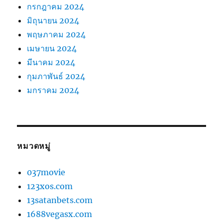
กรกฎาคม 2024
มิถุนายน 2024
พฤษภาคม 2024
เมษายน 2024
มีนาคม 2024
กุมภาพันธ์ 2024
มกราคม 2024
หมวดหมู่
037movie
123xos.com
13satanbets.com
1688vegasx.com