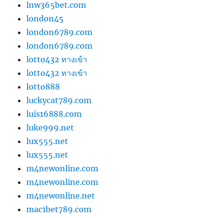
lnw365bet.com
london45
london6789.com
london6789.com
lotto432 ทางเข้า
lotto432 ทางเข้า
lotto888
luckycat789.com
luis16888.com
luke999.net
lux555.net
lux555.net
m4newonline.com
m4newonline.com
m4newonline.net
mac1bet789.com