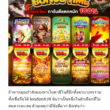
ถ้าหากคุณกำลังมองหาเว็บคาสิโนที่อีกทั้งครบวงจรรวม
ทั้งเชื่อถือได้ london678 นับว่าเป็นหนึ่งในตัวเลือกที่ไม่
สมควรละเลย ด้วยเหตุว่ามีข้อดีมาก ดังเช่นว่า: