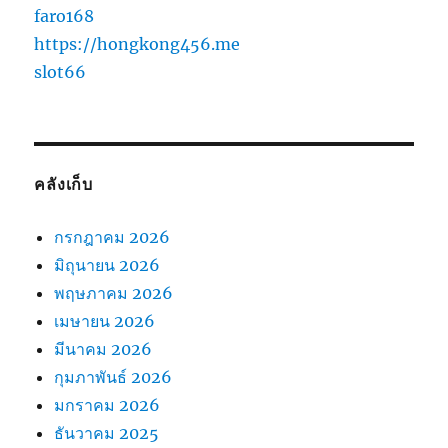
faro168
https://hongkong456.me
slot66
คลังเก็บ
กรกฎาคม 2026
มิถุนายน 2026
พฤษภาคม 2026
เมษายน 2026
มีนาคม 2026
กุมภาพันธ์ 2026
มกราคม 2026
ธันวาคม 2025