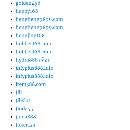
golden456
happy168
hengheng9899.com
hengheng9899.com
hengjing168
hubbet168.com
hubbet168.com
hydra888 สล็อต
infyplus888.info
infyplus888.info
item388.com
Jili
Jilislot
Jinda55
jinda888
Joker123