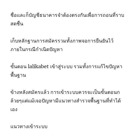
ชื่อและก็บัญชีธนาคารจำต้องตรงกันเพื่อการถอนที่ราบ
สดชื่น
เก็บหลักฐานการสมัครรวมทั้งภาพจอการยืนยันไว้
ภายในกรณีกำเนิดปัญหา
ขั้นตอน lalikabet เข้าสู่ระบบ รวมทั้งการแก้ไขปัญหา
พื้นฐาน
ข้างหลังสมัครแล้ว การเข้าระบบควรจะเป็นขั้นตอนก
ล้วยๆแต่แม้เจอปัญหามีแนวทางสำรวจพื้นฐานที่ทำได้
เอง
แนวทางเข้าระบบ