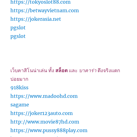
https://tokyoslot88.com
https://betwayvietnam.com
https://jokerasia.net
pgslot
pgslot
เว็บคาสิโนน่าเล่น ทั้ง
สล็อต
และ
บาคาร่า
ตึงจริงแตก
บ่อยมาก
918kiss
https://www.madoohd.com
sagame
https://joker123auto.com
http://www.movie87hd.com
https://www.pussy888play.com