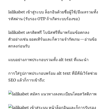
lalikabet เข้าสู่ระบบ ล็อกอินด้วยชื่อผู้ใช้/อีเมลรวมทั้ง
รหัสผ่าน (รับรอง OTP ถ้าเกิดระบบร้องขอ)
lalikabet เครดิตฟรี โบนัสฟรีที่มาพร้อมข้อตกลง
ตัวอย่างเช่น ยอดเทิร์นและก็ความจำกัดเกม—อ่านข้อ
ตกลงก่อนรับ
แบบอย่างภาพประกอบรวมทั้ง alt text ที่แนะนำ
การใส่รูปภาพประกอบพร้อม alt text ที่มีคีย์เวิร์ดช่วย
SEO แล้วก็การเข้าถึง: