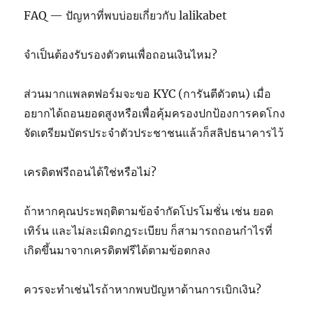
FAQ — ปัญหาที่พบบ่อยเกี่ยวกับ lalikabet
จำเป็นต้องรับรองตัวตนเพื่อถอนเงินไหม?
ส่วนมากแพลตฟอร์มจะขอ KYC (การันตีตัวตน) เมื่อ
อยากได้ถอนยอดสูงหรือเพื่อคุ้มครองปกป้องการคดโกง
จัดเตรียมบัตรประจำตัวประชาชนแล้วก็สลิปธนาคารไว้
เครดิตฟรีถอนได้ใช่หรือไม่?
ถ้าหากคุณประพฤติตามข้อจำกัดโปรโมชั่น เช่น ยอด
เทิร์น และไม่ละเมิดกฎระเบียบ ก็สามารถถอนกำไรที่
เกิดขึ้นมาจากเครดิตฟรีได้ตามข้อตกลง
ควรจะทำเช่นไรถ้าหากพบปัญหาด้านการเบิกเงิน?