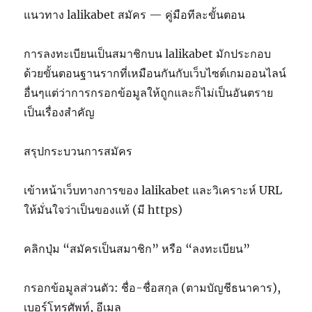
แนวทาง lalikabet สมัคร — คู่มือทีละขั้นตอน
การลงทะเบียนเป็นสมาชิกบน lalikabet มักประกอบ
ด้วยขั้นตอนฐานรากที่เหมือนกันกับเว็บไซต์เกมออนไลน์
อื่นๆแต่ว่าการกรอกข้อมูลให้ถูกและก็ไม่เป็นอันตราย
เป็นเรื่องสำคัญ
สรุปกระบวนการสมัคร
เข้าหน้าเว็บทางการของ lalikabet และวิเคราะห์ URL
ให้มั่นใจว่าเป็นของแท้ (มี https)
คลิกปุ่ม “สมัครเป็นสมาชิก” หรือ “ลงทะเบียน”
กรอกข้อมูลส่วนตัว: ชื่อ-ชื่อสกุล (ตามบัญชีธนาคาร),
เบอร์โทรศัพท์, อีเมล