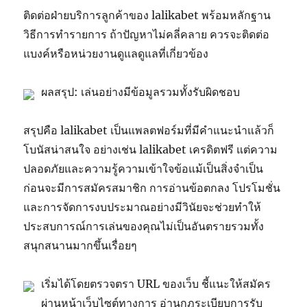
ติดต่อฝ่ายบริการลูกค้าของ lalikabet พร้อมหลักฐาน
วิธีการทำรายการ ถ้าปัญหาไม่คลี่คลาย ควรจะติดต่อ
แบงค์หรือหน่วยงานดูแลดูแลที่เกี่ยวข้อง
ผลสรุป: เล่นอย่างมีข้อมูลรวมทั้งรับผิดชอบ
สรุปคือ lalikabet เป็นแพลตฟอร์มที่มีคำแนะนำแล้วก็
โบนัสน่าสนใจ อย่างเช่น lalikabet เครดิตฟรี แต่ความ
ปลอดภัยและความรู้ความเข้าใจข้อแม้เป็นสิ่งจำเป็น
ก่อนจะมีการสมัครสมาชิก การอ่านข้อตกลง โปรโมชั่น
และการจัดการงบประมาณอย่างมีวินัยจะช่วยทำให้
ประสบการณ์การเล่นของคุณไม่เป็นอันตรายรวมทั้ง
สนุกสนานมากขึ้นเรื่อยๆ
เริ่มได้โดยตรวจตรา URL ของเว็บ ชี้แนะให้สมัคร
ผ่านหน้าเว็บไซต์ทางการ อ่านกฎระเบียบการรับ