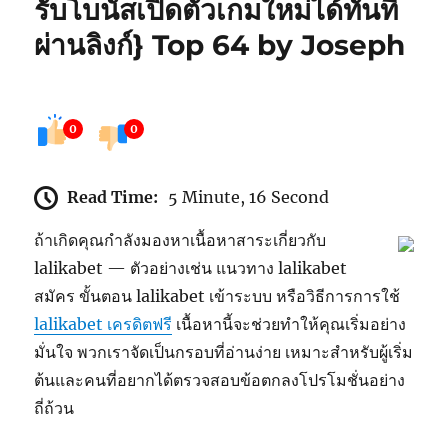
รับโบนัสเปิดตัวเกมใหม่ได้ทันที
ผ่านลิงก์} Top 64 by Joseph
0
0
Read Time:
5 Minute, 16 Second
ถ้าเกิดคุณกำลังมองหาเนื้อหาสาระเกี่ยวกับ
lalikabet — ตัวอย่างเช่น แนวทาง lalikabet
สมัคร ขั้นตอน lalikabet เข้าระบบ หรือวิธีการการใช้
lalikabet เครดิตฟรี
เนื้อหานี้จะช่วยทำให้คุณเริ่มอย่าง
มั่นใจ พวกเราจัดเป็นกรอบที่อ่านง่าย เหมาะสำหรับผู้เริ่ม
ต้นและคนที่อยากได้ตรวจสอบข้อตกลงโปรโมชั่นอย่าง
ถี่ถ้วน