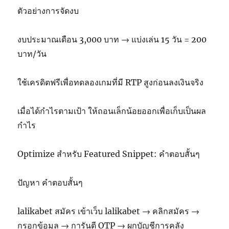
ตัวอย่างการจัดงบ
งบประมาณเดือน 3,000 บาท → แบ่งเล่น 15 วัน = 200
บาท/วัน
ใช้เครดิตฟรีเพื่อทดลองเกมที่มี RTP สูงก่อนลงเงินจริง
เมื่อได้กำไรตามเป้า ให้ถอนเล็กน้อยออกเพื่อเก็บเป็นผล
กำไร
Optimize สำหรับ Featured Snippet: คำตอบสั้นๆ
ปัญหา คำตอบสั้นๆ
lalikabet สมัคร เข้าเว็บ lalikabet → คลิกสมัคร →
กรอกข้อมูล → การันตี OTP → ผูกบัญชีการคลัง