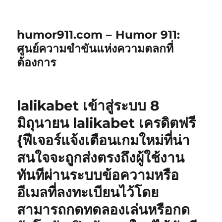
humor911.com – Humor 911:
ศูนย์ความขำขันแห่งความตลกที่
ต้องการ
lalikabet เข้าสู่ระบบ 8
มิถุนายน lalikabet เครดิตฟรี
{ฟีเจอร์แจ้งเตือนเกมใหม่ที่น่า
สนใจจะถูกส่งตรงถึงผู้ใช้งาน
ทันทีผ่านระบบข้อความหรือ
อีเมลที่ลงทะเบียนไว้โดย
สามารถกดทดลองเล่นหรือกด