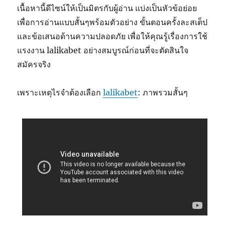
เนื้อหานี้ดีไซน์ให้เป็นมิตรกับผู้อ่าน แบ่งเป็นหัวข้อย่อย
เพื่อการอ่านแบบสั้นๆพร้อมตัวอย่าง ขั้นตอนครั้งละสเต็ป
และข้อเสนอด้านความปลอดภัย เพื่อให้คุณรู้เรื่องการใช้
แรงงาน lalikabet อย่างสมบูรณ์ก่อนที่จะตัดสินใจ
สมัครจริง
เพราะเหตุไรจำต้องเลือก
lalikabet
: ภาพรวมสั้นๆ