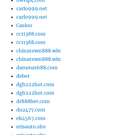
carlo999.net
carlo999.net
Casino
cc11388.com
cc11388.com
chinatown888.win
chinatown888.win
daruma1688.com
debet
dgb222hot.com
dgb222hot.com
dr888bet.com
du2477.com
ek4567.com
erisauto.site
erisauto.site