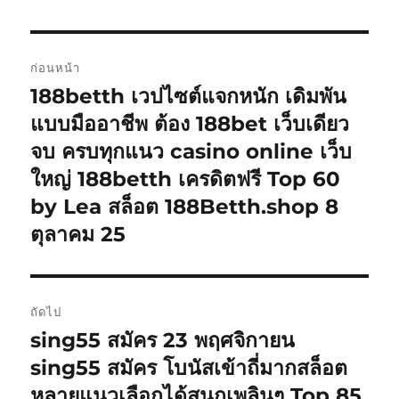
แนะแนว
ก่อนหน้า
เรื่อง
188betth เวปไซต์แจกหนัก เดิมพัน
เรื่อง
ก่อน
แบบมืออาชีพ ต้อง 188bet เว็บเดียว
หน้า:
จบ ครบทุกแนว casino online เว็บ
ใหญ่ 188betth เครดิตฟรี Top 60
by Lea สล็อต 188Betth.shop 8
ตุลาคม 25
ถัดไป
sing55 สมัคร 23 พฤศจิกายน
เรื่อง
ต่อ
sing55 สมัคร โบนัสเข้าถี่มากสล็อต
ไป:
หลายแนวเลือกได้สนุกเพลินๆ Top 85