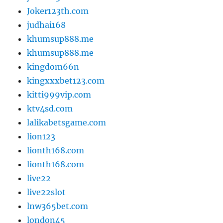
Joker123th.com
judhai168
khumsup888.me
khumsup888.me
kingdom66n
kingxxxbet123.com
kitti999vip.com
ktv4sd.com
lalikabetsgame.com
lion123
lionth168.com
lionth168.com
live22
live22slot
lnw365bet.com
london45