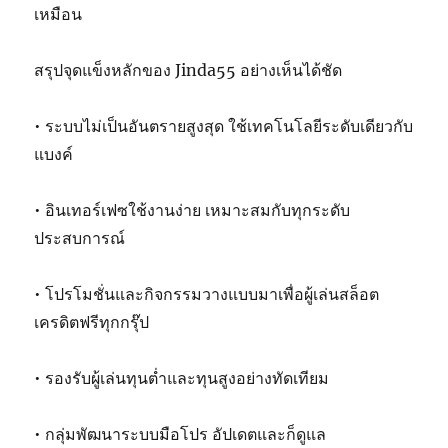
เหมือน
สรุปจุดแข็งหลักของ Jinda55 อย่างเห็นได้ชัด
• ระบบไม่เป็นอันตรายสูงสุด ใช้เทคโนโลยีระดับเดียวกับ
แบงค์
• อินเทอร์เฟซใช้งานง่าย เหมาะสมกับทุกระดับ
ประสบการณ์
• โปรโมชั่นและกิจกรรมวางแบบมาเพื่อผู้เล่นสล็อต
เครดิตฟรีทุกกรุ๊ป
• รองรับผู้เล่นทุนต่ำและทุนสูงอย่างทัดเทียม
• กลุ่มพัฒนาระบบมือโปร อัปเดตและก็ดูแล