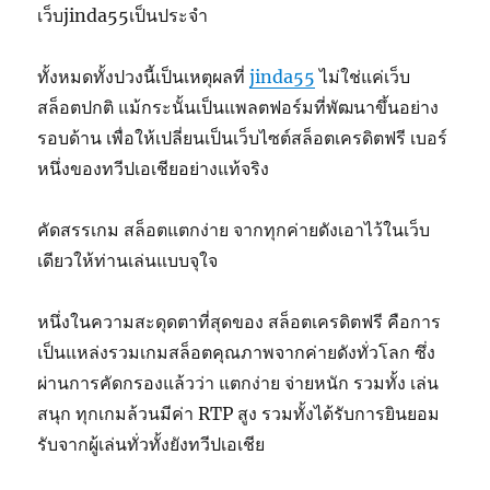
เว็บjinda55เป็นประจำ
ทั้งหมดทั้งปวงนี้เป็นเหตุผลที่
jinda55
ไม่ใช่แค่เว็บ
สล็อตปกติ แม้กระนั้นเป็นแพลตฟอร์มที่พัฒนาขึ้นอย่าง
รอบด้าน เพื่อให้เปลี่ยนเป็นเว็บไซต์สล็อตเครดิตฟรี เบอร์
หนึ่งของทวีปเอเชียอย่างแท้จริง
คัดสรรเกม สล็อตแตกง่าย จากทุกค่ายดังเอาไว้ในเว็บ
เดียวให้ท่านเล่นแบบจุใจ
หนึ่งในความสะดุดตาที่สุดของ สล็อตเครดิตฟรี คือการ
เป็นแหล่งรวมเกมสล็อตคุณภาพจากค่ายดังทั่วโลก ซึ่ง
ผ่านการคัดกรองแล้วว่า แตกง่าย จ่ายหนัก รวมทั้ง เล่น
สนุก ทุกเกมล้วนมีค่า RTP สูง รวมทั้งได้รับการยินยอม
รับจากผู้เล่นทั่วทั้งยังทวีปเอเชีย