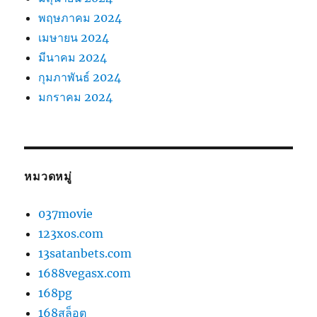
พฤษภาคม 2024
เมษายน 2024
มีนาคม 2024
กุมภาพันธ์ 2024
มกราคม 2024
หมวดหมู่
037movie
123xos.com
13satanbets.com
1688vegasx.com
168pg
168สล็อต