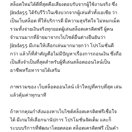
สล็อตใหม่ได้ดีที่สุดคือเสียงตอบรับจากผู้ใช้งานจริง ซึ่ง
jinda55 ได้รับรีวิวในเชิงบวกจากผู้เล่นทั่วทั้งเอเชีย ว่า
เป็นเว็บสล็อต ที่ให้บริการดี มีความสุจริตใจ ไม่หมกเม็ด
รวมทั้งจ่ายเงินจริงทุกยอดผู้เล่นสล็อตเครดิตฟรี ผู้คน
จำนวนมากที่ย้ายมาจากเว็บไซต์อื่นต่างยืนยันว่า
jinda55 มีเกมให้เลือกเล่นมากมายกว่า โปรโมชั่นดี
กว่า แล้วก็ที่สำคัญคือไม่มีปัญหาเรื่องการถอนเงิน ซึ่งถือ
เป็นสิ่งจำเป็นที่สุดสำหรับผู้ที่เล่นสล็อตออนไลน์เป็น
อาชีพหรือหารายได้เสริม
ภาพรวมของ เว็บสล็อตออนไลน์ เจ้าใหญ่ที่ครบที่สุด เล่น
แล้วคุ้มค่าทุกนาที
ถ้าหากคุณกำลังมองหาเว็บไซต์สล็อตเครดิตฟรีเชื่อใจ
ได้ มีเกมให้เลือกนานัปการ โปรโมชั่นจัดเต็ม และก็
ระบบบริการที่พัฒนาโดยตลอด สล็อตเครดิตฟรี เป็นคำ