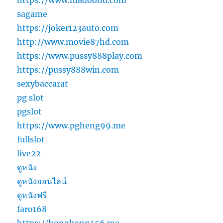
sagame
https://joker123auto.com
http://www.movie87hd.com
https://www.pussy888play.com
https://pussy888win.com
sexybaccarat
pg slot
pgslot
https://www.pgheng99.me
fullslot
live22
ดูหนัง
ดูหนังออนไลน์
ดูหนังฟรี
faro168
https://hongkong456.me