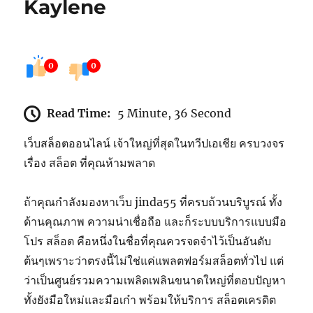
Kaylene
0
0
Read Time:
5 Minute, 36 Second
เว็บสล็อตออนไลน์ เจ้าใหญ่ที่สุดในทวีปเอเชีย ครบวงจร
เรื่อง สล็อต ที่คุณห้ามพลาด
ถ้าคุณกำลังมองหาเว็บ jinda55 ที่ครบถ้วนบริบูรณ์ ทั้ง
ด้านคุณภาพ ความน่าเชื่อถือ และก็ระบบบริการแบบมือ
โปร สล็อต คือหนึ่งในชื่อที่คุณควรจดจำไว้เป็นอันดับ
ต้นๆเพราะว่าตรงนี้ไม่ใช่แค่แพลตฟอร์มสล็อตทั่วไป แต่
ว่าเป็นศูนย์รวมความเพลิดเพลินขนาดใหญ่ที่ตอบปัญหา
ทั้งยังมือใหม่และมือเก๋า พร้อมให้บริการ สล็อตเครดิต