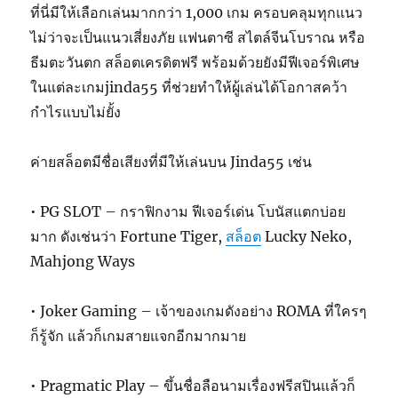
ที่นี่มีให้เลือกเล่นมากกว่า 1,000 เกม ครอบคลุมทุกแนว
ไม่ว่าจะเป็นแนวเสี่ยงภัย แฟนตาซี สไตล์จีนโบราณ หรือ
ธีมตะวันตก สล็อตเครดิตฟรี พร้อมด้วยยังมีฟีเจอร์พิเศษ
ในแต่ละเกมjinda55 ที่ช่วยทำให้ผู้เล่นได้โอกาสคว้า
กำไรแบบไม่ยั้ง
ค่ายสล็อตมีชื่อเสียงที่มีให้เล่นบน Jinda55 เช่น
• PG SLOT – กราฟิกงาม ฟีเจอร์เด่น โบนัสแตกบ่อย
มาก ดังเช่นว่า Fortune Tiger,
สล็อต
Lucky Neko,
Mahjong Ways
• Joker Gaming – เจ้าของเกมดังอย่าง ROMA ที่ใครๆ
ก็รู้จัก แล้วก็เกมสายแจกอีกมากมาย
• Pragmatic Play – ขึ้นชื่อลือนามเรื่องฟรีสปินแล้วก็