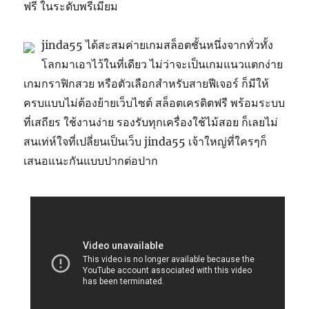
ฟรี ในระดับพรีเมียม
jinda55 ได้สะสมค่ายเกมสล็อตชั้นหนึ่งจากทั่วทั้ง
โลกมาเอาไว้ในที่เดียว ไม่ว่าจะเป็นเกมแนวแตกง่าย
เกมกราฟิกสวย หรือตัวเลือกสำหรับสายฟีเจอร์ ก็มีให้
ครบแบบไม่ต้องย้ายเว็บไซต์ สล็อตเครดิตฟรี พร้อมระบบ
ที่เสถียร ใช้งานง่าย รองรับทุกเครื่องใช้ไม้สอย ก็เลยไม่
สนเท่ห์ใจที่เปลี่ยนเป็นเว็บ jinda55 เจ้าใหญ่ที่ใครๆก็
เสนอแนะกันแบบปากต่อปาก