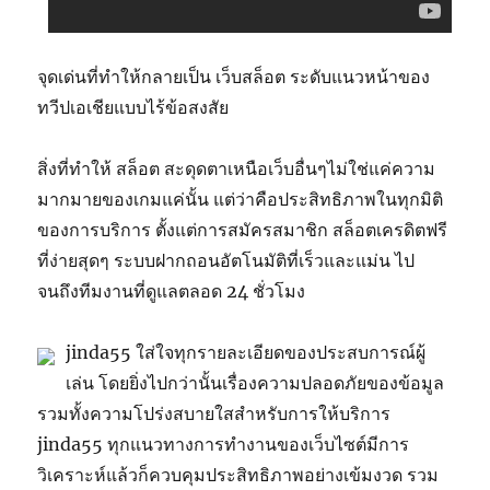
จุดเด่นที่ทำให้กลายเป็น เว็บสล็อต ระดับแนวหน้าของ
ทวีปเอเชียแบบไร้ข้อสงสัย
สิ่งที่ทำให้ สล็อต สะดุดตาเหนือเว็บอื่นๆไม่ใช่แค่ความ
มากมายของเกมแค่นั้น แต่ว่าคือประสิทธิภาพในทุกมิติ
ของการบริการ ตั้งแต่การสมัครสมาชิก สล็อตเครดิตฟรี
ที่ง่ายสุดๆ ระบบฝากถอนอัตโนมัติที่เร็วและแม่น ไป
จนถึงทีมงานที่ดูแลตลอด 24 ชั่วโมง
jinda55 ใส่ใจทุกรายละเอียดของประสบการณ์ผู้
เล่น โดยยิ่งไปกว่านั้นเรื่องความปลอดภัยของข้อมูล
รวมทั้งความโปร่งสบายใสสำหรับการให้บริการ
jinda55 ทุกแนวทางการทำงานของเว็บไซต์มีการ
วิเคราะห์แล้วก็ควบคุมประสิทธิภาพอย่างเข้มงวด รวม