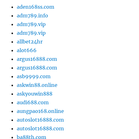
aden168ss.com
adm789.info
adm789.vip
adm789.vip
allbet24hr
alot666
argus16888.com
argus16888.com
asb9999.com
askwin88.online
askyouwin888
audi688.com
aungpao168.online
autoslot16888.com
autoslot16888.com
ba88th.com