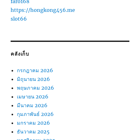
faro168
https://hongkong456.me
slot66
คลังเก็บ
กรกฎาคม 2026
มิถุนายน 2026
พฤษภาคม 2026
เมษายน 2026
มีนาคม 2026
กุมภาพันธ์ 2026
มกราคม 2026
ธันวาคม 2025