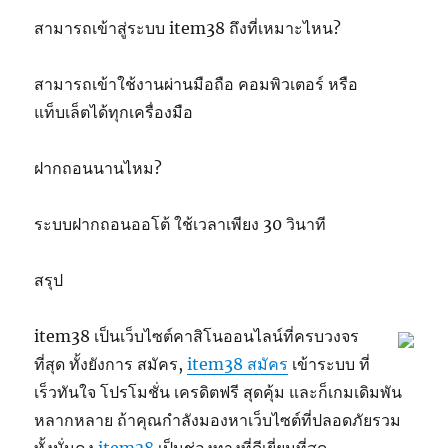
สามารถเข้าสู่ระบบ item38 ถึงที่เหมาะไหน?
สามารถเข้าใช้งานผ่านมือถือ คอมพิวเตอร์ หรือ
แท็บเล็ตได้ทุกเครื่องมือ
ฝากถอนนานไหม?
ระบบฝากถอนออโต้ ใช้เวลาเพียง 30 วินาที
สรุป
item38 เป็นเว็บไซต์คาสิโนออนไลน์ที่ครบวงจร
ที่สุด ทั้งยังการ สมัคร,
item38 สมัคร
เข้าระบบ ที่
เร็วทันใจ โปรโมชั่น เครดิตฟรี สุดคุ้ม และก็เกมเดิมพัน
หลากหลาย ถ้าคุณกำลังมองหาเว็บไซต์ที่ปลอดภัยรวม
ทั้งมั่นคง
item38
เป็นช่องทางที่ดีเยี่ยมที่สุด