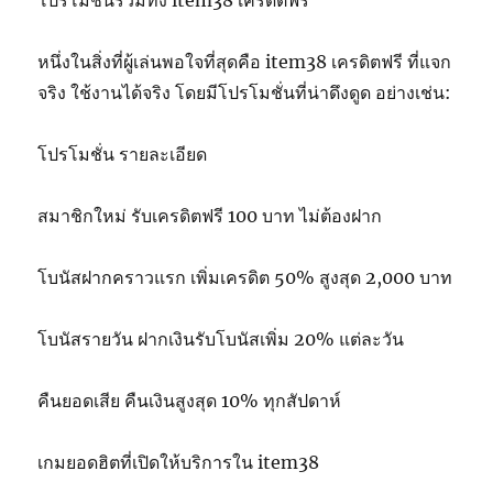
หนึ่งในสิ่งที่ผู้เล่นพอใจที่สุดคือ item38 เครดิตฟรี ที่แจก
จริง ใช้งานได้จริง โดยมีโปรโมชั่นที่น่าดึงดูด อย่างเช่น:
โปรโมชั่น รายละเอียด
สมาชิกใหม่ รับเครดิตฟรี 100 บาท ไม่ต้องฝาก
โบนัสฝากคราวแรก เพิ่มเครดิต 50% สูงสุด 2,000 บาท
โบนัสรายวัน ฝากเงินรับโบนัสเพิ่ม 20% แต่ละวัน
คืนยอดเสีย คืนเงินสูงสุด 10% ทุกสัปดาห์
เกมยอดฮิตที่เปิดให้บริการใน item38