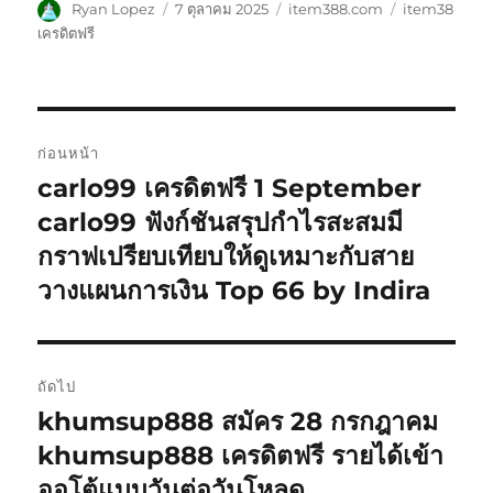
ผู้
เขียน
หมวด
ป้าย
Ryan Lopez
7 ตุลาคม 2025
item388.com
item38
เขียน
เมื่อ
หมู่
กำกับ
เครดิตฟรี
แนะแนว
ก่อนหน้า
เรื่อง
carlo99 เครดิตฟรี 1 September
เรื่อง
ก่อน
carlo99 ฟังก์ชันสรุปกำไรสะสมมี
หน้า:
กราฟเปรียบเทียบให้ดูเหมาะกับสาย
วางแผนการเงิน Top 66 by Indira
ถัดไป
khumsup888 สมัคร 28 กรกฎาคม
เรื่อง
ต่อ
khumsup888 เครดิตฟรี รายได้เข้า
ไป:
ออโต้แบบวันต่อวันโหลด