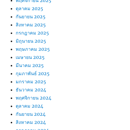
พฤศจิกายน 2025
ตุลาคม 2025
กันยายน 2025
สิงหาคม 2025
กรกฎาคม 2025
มิถุนายน 2025
พฤษภาคม 2025
เมษายน 2025
มีนาคม 2025
กุมภาพันธ์ 2025
มกราคม 2025
ธันวาคม 2024
พฤศจิกายน 2024
ตุลาคม 2024
กันยายน 2024
สิงหาคม 2024