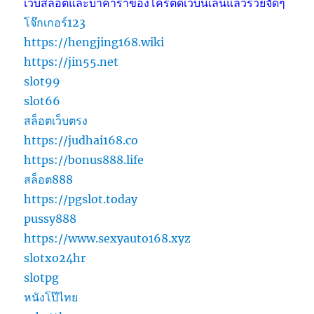
เว็บสล็อตและบาคาร่าของโครตดีเว็บนี้เล่นแล้วรวยจัดๆ
โจ๊กเกอร์123
https://hengjing168.wiki
https://jin55.net
slot99
slot66
สล็อตเว็บตรง
https://judhai168.co
https://bonus888.life
สล็อต888
https://pgslot.today
pussy888
https://www.sexyauto168.xyz
slotxo24hr
slotpg
หนังโป๊ไทย