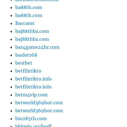
ba88th.com
ba88th.com
Baccarat
baj88thbz.com
baj88thbz.com
bar4game24hr.com
baslot168
bestbet
betflixtikto
betflixtikto.info
betflixtikto.info
betm4vip.com
betworld369hot.com
betworld369hot.com
bio285th.com
bkkwin เครดิตฟรี