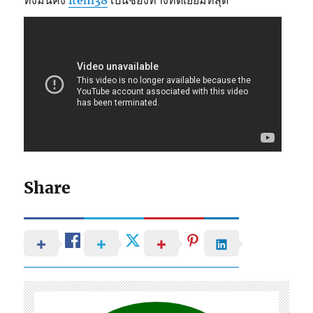
Share