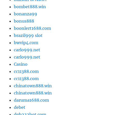
bombet888.win
bonanza99
bonus888
boonlert1688.com
brazil999 slot
bwvip4.com
carlo999.net
carlo999.net
Casino
cc11388.com
cc11388.com
chinatown888.win
chinatown888.win
daruma1688.com
debet
dgb222hot.com