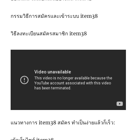
กรรมวิธีการสมัครและเข้าระบบ item38
วิธีลงทะเบียนสมัครสมาชิก item38
แนวทางการ item38 สมัคร ทำเป็นง่ายแล้วก็เร็ว:
เข้าเว็บไซต์ item38