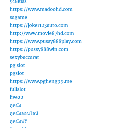
918kiss
https://www.madoohd.com
sagame
https://joker123auto.com
http://www.movie87hd.com
https://www.pussy888play.com
https://pussy888win.com
sexybaccarat
pg slot
pgslot
https://www.pgheng99.me
fullslot
live22
ดูหนัง
ดูหนังออนไลน์
ดูหนังฟรี