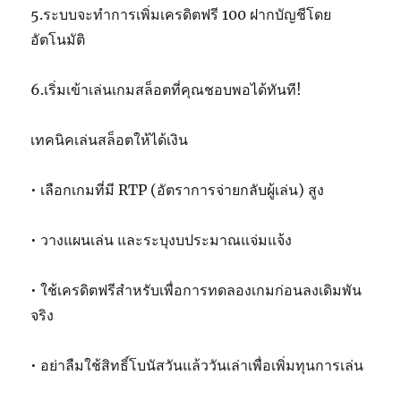
5.ระบบจะทำการเพิ่มเครดิตฟรี 100 ฝากบัญชีโดย
อัตโนมัติ
6.เริ่มเข้าเล่นเกมสล็อตที่คุณชอบพอได้ทันที!
เทคนิคเล่นสล็อตให้ได้เงิน
• เลือกเกมที่มี RTP (อัตราการจ่ายกลับผู้เล่น) สูง
• วางแผนเล่น และระบุงบประมาณแจ่มแจ้ง
• ใช้เครดิตฟรีสำหรับเพื่อการทดลองเกมก่อนลงเดิมพัน
จริง
• อย่าลืมใช้สิทธิ์โบนัสวันแล้ววันเล่าเพื่อเพิ่มทุนการเล่น