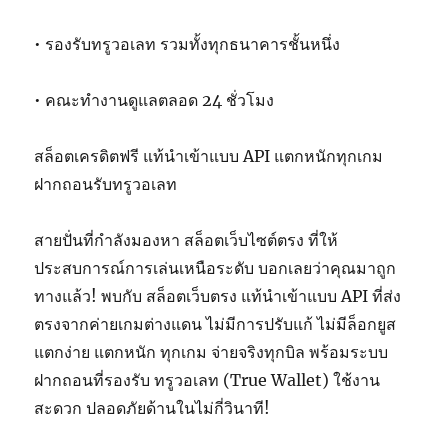
• รองรับทรูวอเลท รวมทั้งทุกธนาคารชั้นหนึ่ง
• คณะทำงานดูแลตลอด 24 ชั่วโมง
สล็อตเครดิตฟรี แท้นำเข้าแบบ API แตกหนักทุกเกม
ฝากถอนรับทรูวอเลท
สายปั่นที่กำลังมองหา สล็อตเว็บไซต์ตรง ที่ให้
ประสบการณ์การเล่นเหนือระดับ บอกเลยว่าคุณมาถูก
ทางแล้ว! พบกับ สล็อตเว็บตรง แท้นำเข้าแบบ API ที่ส่ง
ตรงจากค่ายเกมต่างแดน ไม่มีการปรับแก้ ไม่มีล็อกยูส
แตกง่าย แตกหนัก ทุกเกม จ่ายจริงทุกบิล พร้อมระบบ
ฝากถอนที่รองรับ ทรูวอเลท (True Wallet) ใช้งาน
สะดวก ปลอดภัยด้านในไม่กี่วินาที!