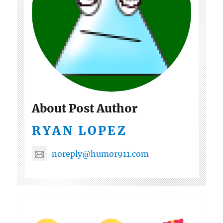
About Post Author
RYAN LOPEZ
noreply@humor911.com