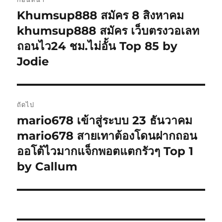
เรื่อง
Khumsup888 สมัคร 8 สิงหาคม
เรื่อง
ก่อน
khumsup888 สมัคร เว็บตรงวอเลท
หน้า:
ถอนไว24 ชม.ไม่อั้น Top 85 by
Jodie
ถัดไป
mario678 เข้าสู่ระบบ 23 ธันวาคม
เรื่อง
ต่อ
mario678 สายเทาต้องโดนฝากถอน
ไป:
ออโต้ไวมากแจ็กพอตแตกรัวๆ Top 1
by Callum