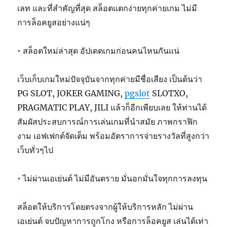
เลท และที่สำคัญที่สุด สล็อตแตกง่ายทุกค่ายเกม ไม่มี
การล็อคยูสอย่างแน่ๆ
• สล็อตใหม่ล่าสุด อัปเดตเกมก่อนคนไหนกันแน่
เว็บเก็บเกมใหม่ปัจจุบันจากทุกค่ายมีชื่อเสียง เป็นต้นว่า
PG SLOT, JOKER GAMING,
pgslot
SLOTXO,
PRAGMATIC PLAY, JILI แล้วก็อีกเพียบเลย ให้ท่านได้
สัมผัสประสบการณ์การเล่นเกมที่นำสมัย ภาพกราฟิก
งาม เอฟเฟกต์จัดเต็ม พร้อมอัตราการจ่ายรางวัลที่สูงกว่า
เว็บทั่วๆไป
• ไม่ผ่านเอเย่นต์ ไม่มีอันตราย มั่นอกมั่นใจทุกการลงทุน
สล็อตให้บริการโดยตรงจากผู้ให้บริการหลัก ไม่ผ่าน
เอเย่นต์ จบปัญหาการถูกโกง หรือการล็อคยูส เล่นได้เท่า