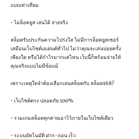
แบบเท่าเทียม
• ไม่ล็อคยูส เล่นได้ จ่ายจริง
สล็อตรับประกันความโปร่งใส ไม่มีการล็อคยูสเซอร์
เสมือนเว็บไซต์เอเย่นต์ทั่วไป ไม่ว่าคุณจะเล่นบ่อยครั้ง
เพียงใด หรือได้กำไรมากแค่ไหน เว็บนี้ก็พร้อมจ่ายให้
คุณจริงแบบไม่มีข้อแม้
เพราะเหตุใดจำต้องเลือกเล่นสล็อตกับ สล็อต168?
• เว็บไซต์ตรง ปลอดภัย 100%
• รวมเกมสล็อตทุกค่ายเอาไว้ภายในเว็บไซต์เดียว
• ระบบอัตโนมัติ ฝาก-ถอน เร็ว