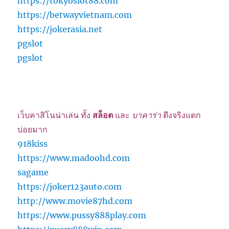
https://tokyoslot88.com
https://betwayvietnam.com
https://jokerasia.net
pgslot
pgslot
เว็บคาสิโนน่าเล่น ทั้ง
สล็อต
และ
บาคาร่า
ตึงจริงแตก
บ่อยมาก
918kiss
https://www.madoohd.com
sagame
https://joker123auto.com
http://www.movie87hd.com
https://www.pussy888play.com