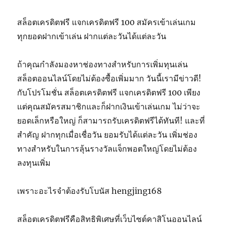
สล็อตเครดิตฟรี แจกเครดิตฟรี 100 สมัครเข้าเล่นเกม
ทุกยอดฝากเข้าเล่น ฝากแต่ละวันได้แต่ละวัน
ถ้าคุณกำลังมองหาช่องทางสำหรับการเพิ่มทุนเล่น
สล็อตออนไลน์โดยไม่ต้องซื้อเพิ่มมาก วันนี้เรามีข่าวดี!
กับโปรโมชั่น สล็อตเครดิตฟรี แจกเครดิตฟรี 100 เพียง
แต่คุณสมัครสมาชิกและก็ฝากเงินเข้าเล่นเกม ไม่ว่าจะ
ยอดเล็กหรือใหญ่ ก็สามารถรับเครดิตฟรีได้ทันที! และที่
สำคัญ ฝากทุกเมื่อเชื่อวัน ยอมรับได้แต่ละวัน เพิ่มช่อง
ทางสำหรับในการลุ้นรางวัลแจ็กพอตใหญ่โดยไม่ต้อง
ลงทุนเพิ่ม
เพราะอะไรจำต้องรับโบนัส hengjing168
สล็อตเครดิตฟรีคือสิทธิพิเศษที่เว็บไซต์คาสิโนออนไลน์