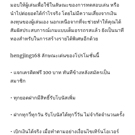
มอบให้ผู้เล่นเพื่อใช้ในลัษณะของการทดสอบเล่น หรือ
นำไปต่อยอดได้กำไรจริง โดยไม่มีความเสี่ยงจากเงิน
ลงทุนของผู้เล่นเอง นอกเหนือจากที่จะช่วยทำให้คุณได้
สัมผัสประสบการณ์เกมแบบเต็มอรรถรสแล้ว ยังเป็นนาที
ทองสำหรับในการสร้างรายได้พิเศษอีกด้วย
hengjing168 ลักษณะเด่นของโปรโมชั่นนี้
• แจกเครดิตฟรี 100 บาท ทันทีข้างหลังสมัครเป็น
สมาชิก
• ทุกยอดฝากมีสิทธิ์รับโบนัสเพิ่ม
• ฝากทุกวี่ทุกวัน รับโบนัสได้ทุกวี่วัน ไม่จำกัดจำนวนครั้ง
• เบิกเงินได้จริง เมื่อทำตามอย่างเงื่อนไขเทิร์นโอเวอร์