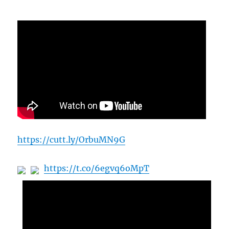
https://cutt.ly/OrbuMN9G
https://t.co/6egvq6oMpT