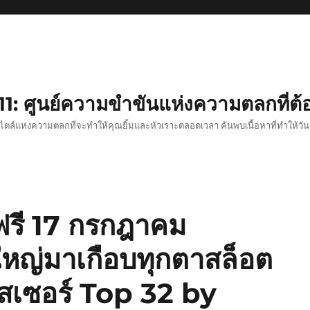
 ศูนย์ความขำขันแห่งความตลกที่ต้
ล์แห่งความตลกที่จะทำให้คุณยิ้มและหัวเราะตลอดเวลา ค้นพบเนื้อหาที่ทำให้ว
รี 17 กรกฎาคม
หญ่มาเกือบทุกตาสล็อต
ยูสเซอร์ Top 32 by