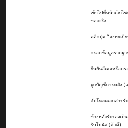
เข้าไปที่หน้าเว็บ
ของจริง
คลิกปุ่ม “ลงทะเบี
กรอกข้อมูลรากฐาน: 
ยืนยันอีเมลหรือกรอ
ผูกบัญชีการคลัง (
อัปโหลดเอกสารรับ
ข้างหลังรับรองเป
รับโบนัส (ถ้ามี)