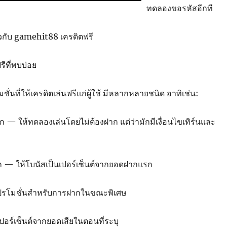
ทดลองขอรหัสอีกที
วกับ gamehit88 เครดิตฟรี
ีที่พบบ่อย
ชั่นที่ให้เครดิตเล่นฟรีแก่ผู้ใช้ มีหลากหลายชนิด อาทิเช่น:
าก — ให้ทดลองเล่นโดยไม่ต้องฝาก แต่ว่ามักมีเงื่อนไขเทิร์นและ
— ให้โบนัสเป็นเปอร์เซ็นต์จากยอดฝากแรก
ปรโมชั่นสำหรับการฝากในขณะพิเศษ
ปอร์เซ็นต์จากยอดเสียในตอนที่ระบุ