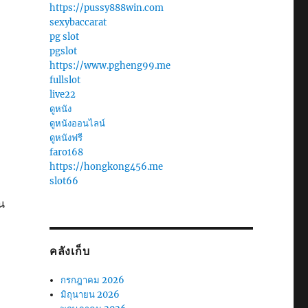
https://pussy888win.com
sexybaccarat
pg slot
pgslot
https://www.pgheng99.me
fullslot
live22
ดูหนัง
ดูหนังออนไลน์
ดูหนังฟรี
faro168
https://hongkong456.me
slot66
น
คลังเก็บ
กรกฎาคม 2026
มิถุนายน 2026