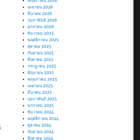
พฤษภาคม 2026
เมษายน 2026
มีนาคม 2026
กุมภาพันธ์ 2026
มกราคม 2026
ธันวาคม 2025
พฤศจิกายน 2025
ตุลาคม 2025
กันยายน 2025
สิงหาคม 2025
กรกฎาคม 2025
มิถุนายน 2025
พฤษภาคม 2025
เมษายน 2025
มีนาคม 2025
กุมภาพันธ์ 2025
มกราคม 2025
ธันวาคม 2024
พฤศจิกายน 2024
ตุลาคม 2024
็
กันยายน 2024
สิงหาคม 2024