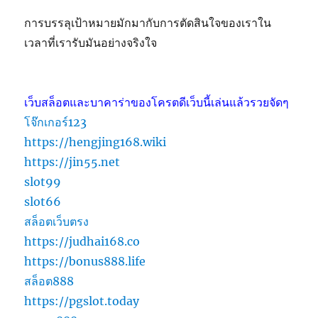
การบรรลุเป้าหมายมักมากับการตัดสินใจของเราใน
เวลาที่เรารับมันอย่างจริงใจ
เว็บสล็อตและบาคาร่าของโครตดีเว็บนี้เล่นแล้วรวยจัดๆ
โจ๊กเกอร์123
https://hengjing168.wiki
https://jin55.net
slot99
slot66
สล็อตเว็บตรง
https://judhai168.co
https://bonus888.life
สล็อต888
https://pgslot.today