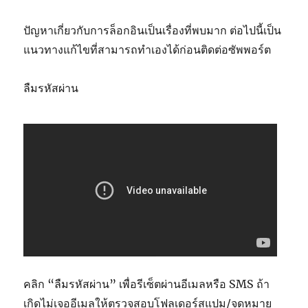
ปัญหาเกี่ยวกับการล็อกอินเป็นเรื่องที่พบมาก ต่อไปนี้เป็น
แนวทางแก้ไขที่สามารถทำเองได้ก่อนติดต่อซัพพอร์ต
ลืมรหัสผ่าน
คลิก “ลืมรหัสผ่าน” เพื่อรีเซ็ตผ่านอีเมลหรือ SMS ถ้า
เกิดไม่เจออีเมลให้ตรวจสอบโฟลเดอร์สแปม/จดหมาย