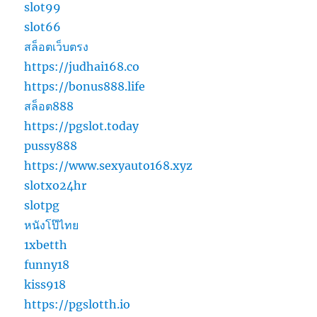
slot99
slot66
สล็อตเว็บตรง
https://judhai168.co
https://bonus888.life
สล็อต888
https://pgslot.today
pussy888
https://www.sexyauto168.xyz
slotxo24hr
slotpg
หนังโป๊ไทย
1xbetth
funny18
kiss918
https://pgslotth.io