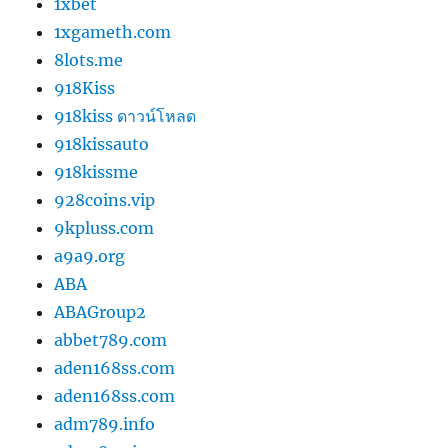
1xbet
1xgameth.com
8lots.me
918Kiss
918kiss ดาวน์โหลด
918kissauto
918kissme
928coins.vip
9kpluss.com
a9a9.org
ABA
ABAGroup2
abbet789.com
aden168ss.com
aden168ss.com
adm789.info