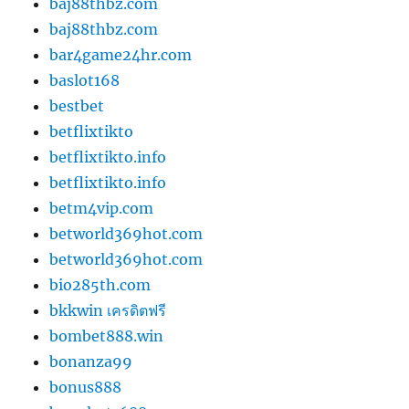
baj88thbz.com
baj88thbz.com
bar4game24hr.com
baslot168
bestbet
betflixtikto
betflixtikto.info
betflixtikto.info
betm4vip.com
betworld369hot.com
betworld369hot.com
bio285th.com
bkkwin เครดิตฟรี
bombet888.win
bonanza99
bonus888