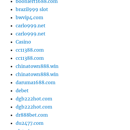
boonlert1688.com
brazil999 slot
bwvip4.com
carlo999.net
carlo999.net
Casino
cc11388.com
cc11388.com
chinatown888.win
chinatown888.win
daruma1688.com
debet
dgb222hot.com
dgb222hot.com
dr888bet.com
du2477.com