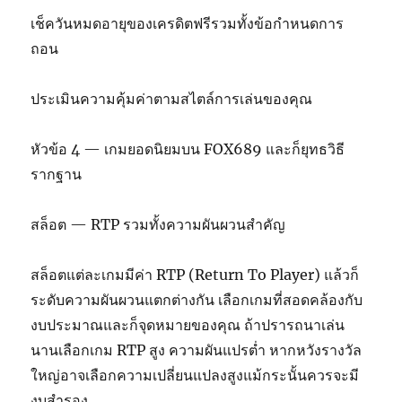
เช็ควันหมดอายุของเครดิตฟรีรวมทั้งข้อกำหนดการ
ถอน
ประเมินความคุ้มค่าตามสไตล์การเล่นของคุณ
หัวข้อ 4 — เกมยอดนิยมบน FOX689 และก็ยุทธวิธี
รากฐาน
สล็อต — RTP รวมทั้งความผันผวนสำคัญ
สล็อตแต่ละเกมมีค่า RTP (Return To Player) แล้วก็
ระดับความผันผวนแตกต่างกัน เลือกเกมที่สอดคล้องกับ
งบประมาณและก็จุดหมายของคุณ ถ้าปรารถนาเล่น
นานเลือกเกม RTP สูง ความผันแปรต่ำ หากหวังรางวัล
ใหญ่อาจเลือกความเปลี่ยนแปลงสูงแม้กระนั้นควรจะมี
งบสำรอง