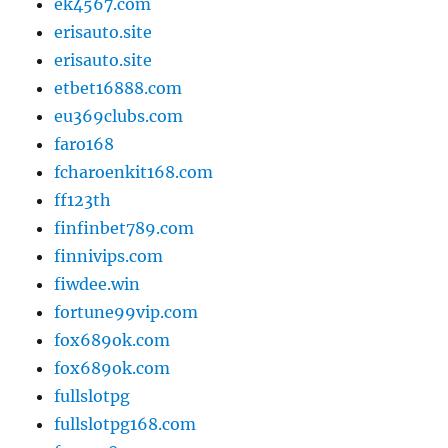
ek4567.com
erisauto.site
erisauto.site
etbet16888.com
eu369clubs.com
faro168
fcharoenkit168.com
ff123th
finfinbet789.com
finnivips.com
fiwdee.win
fortune99vip.com
fox689ok.com
fox689ok.com
fullslotpg
fullslotpg168.com