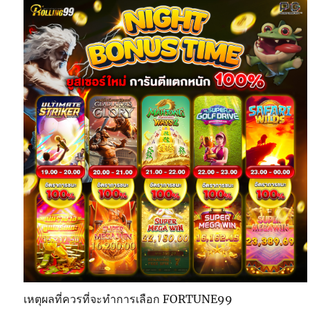
เหตุผลที่ควรที่จะทำการเลือก FORTUNE99