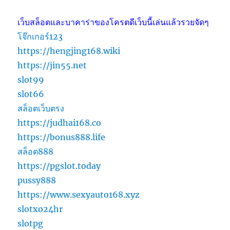
เว็บสล็อตและบาคาร่าของโครตดีเว็บนี้เล่นแล้วรวยจัดๆ
โจ๊กเกอร์123
https://hengjing168.wiki
https://jin55.net
slot99
slot66
สล็อตเว็บตรง
https://judhai168.co
https://bonus888.life
สล็อต888
https://pgslot.today
pussy888
https://www.sexyauto168.xyz
slotxo24hr
slotpg