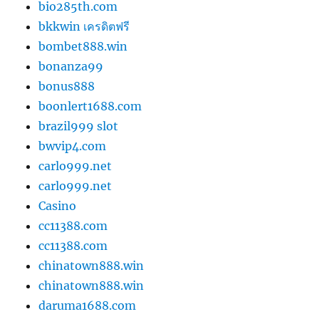
bio285th.com
bkkwin เครดิตฟรี
bombet888.win
bonanza99
bonus888
boonlert1688.com
brazil999 slot
bwvip4.com
carlo999.net
carlo999.net
Casino
cc11388.com
cc11388.com
chinatown888.win
chinatown888.win
daruma1688.com