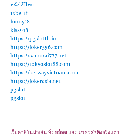
หนังโป๊ไทย
1xbetth
funny18
kiss918
https://pgslotth.io
https://joker356.com
https://samurai777.net
https://tokyoslot88.com
https://betwayvietnam.com
https://jokerasia.net
pgslot
pgslot
เว็บคาสิโนน่าเล่น ทั้ง
สล็อต
และ
บาคาร่า
ตึงจริงแตก