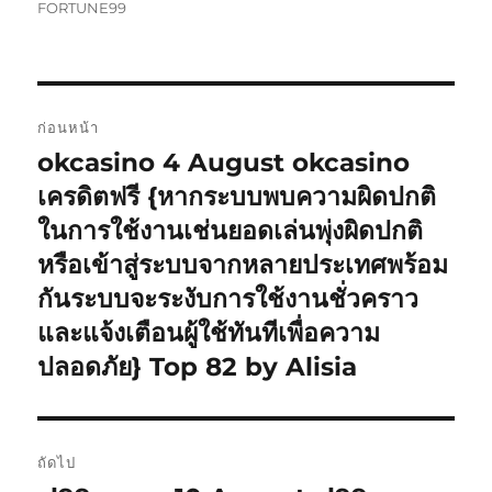
เขียน
เมื่อ
หมู่
กำกับ
FORTUNE99
แนะแนว
ก่อนหน้า
เรื่อง
okcasino 4 August okcasino
เรื่อง
ก่อน
เครดิตฟรี {หากระบบพบความผิดปกติ
หน้า:
ในการใช้งานเช่นยอดเล่นพุ่งผิดปกติ
หรือเข้าสู่ระบบจากหลายประเทศพร้อม
กันระบบจะระงับการใช้งานชั่วคราว
และแจ้งเตือนผู้ใช้ทันทีเพื่อความ
ปลอดภัย} Top 82 by Alisia
ถัดไป