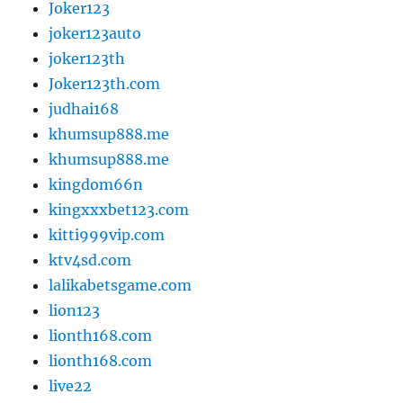
Joker123
joker123auto
joker123th
Joker123th.com
judhai168
khumsup888.me
khumsup888.me
kingdom66n
kingxxxbet123.com
kitti999vip.com
ktv4sd.com
lalikabetsgame.com
lion123
lionth168.com
lionth168.com
live22