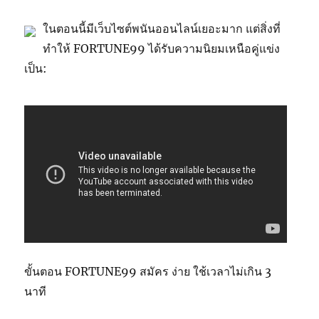
ในตอนนี้มีเว็บไซต์พนันออนไลน์เยอะมาก แต่สิ่งที่
ทำให้ FORTUNE99 ได้รับความนิยมเหนือคู่แข่ง
เป็น:
ขั้นตอน FORTUNE99 สมัคร ง่าย ใช้เวลาไม่เกิน 3
นาที