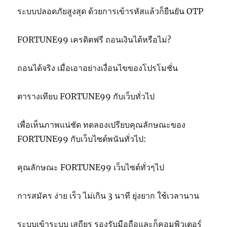
ระบบปลอดภัยสูงสุด ด้วยการเข้ารหัสแล้วก็ยืนยัน OTP
FORTUNE99 เครดิตฟรี ถอนเงินได้หรือไม่?
ถอนได้จริง เมื่อเอาอย่างเงื่อนไขของโปรโมชั่น
ตารางเทียบ FORTUNE99 กับเว็บทั่วไป
เพื่อเห็นภาพแน่ชัด ทดลองเปรียบคุณลักษณะของ
FORTUNE99 กับเว็บไซต์พนันทั่วไป:
คุณลักษณะ FORTUNE99 เว็บไซต์ทั่วๆไป
การสมัคร ง่าย เร็ว ไม่เกิน 3 นาที ยุ่งยาก ใช้เวลานาน
ระบบเข้าระบบ เสถียร รองรับมือถือและก็คอมพิวเตอร์