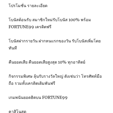
โปรโมชั่น รายละเอียด
โบนัสต้อนรับ สมาชิกใหม่รับโบนัส 100% พร้อม
FORTUNE99 เครดิตฟรี
โบนัสฝากรายวัน ฝากหนแรกของวัน รับโบนัสเพิ่มโดย
ทันที
คืนยอดเสีย คืนยอดเสียสูงสุด 10% ทุกอาทิตย์
กิจกรรมพิเศษ ลุ้นรับรางวัลใหญ่ ดังเช่นว่า โทรศัพท์มือ
ถือ รวมทั้งเครดิตเดิมพันฟรี
เกมพนันยอดฮิตบน FORTUNE99
คาสิโนสด