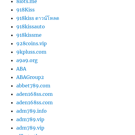
8lots.me
918Kiss
918kiss ดาวน์โหลด
918kissauto
918kissme
928coins.vip
9kpluss.com
a9a9.org
ABA
ABAGroup2
abbet789.com
aden168ss.com
aden168ss.com
adm789.info
adm789.vip
adm789.vip