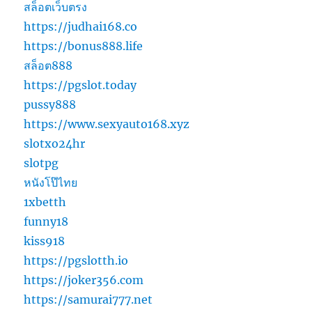
สล็อตเว็บตรง
https://judhai168.co
https://bonus888.life
สล็อต888
https://pgslot.today
pussy888
https://www.sexyauto168.xyz
slotxo24hr
slotpg
หนังโป๊ไทย
1xbetth
funny18
kiss918
https://pgslotth.io
https://joker356.com
https://samurai777.net