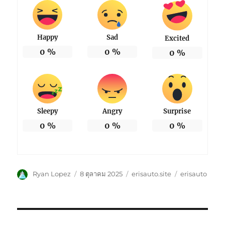
Happy
Sad
Excited
0
%
0
%
0
%
Sleepy
Angry
Surprise
0
%
0
%
0
%
ผู้
เขียน
หมวด
ป้าย
Ryan Lopez
8 ตุลาคม 2025
erisauto.site
erisauto
เขียน
เมื่อ
หมู่
กำกับ
แนะแนว