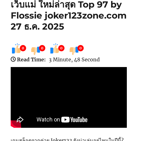
เว็บแม่ ใหม่ล่าสุด Top 97 by
Flossie joker123zone.com
27 ธ.ค. 2025
0
0
0
0
Read Time:
3 Minute, 48 Second
เกมสล็อตจากค่าย Joker123 ยังน่าเล่นอยู่ไหมในปีนี้?