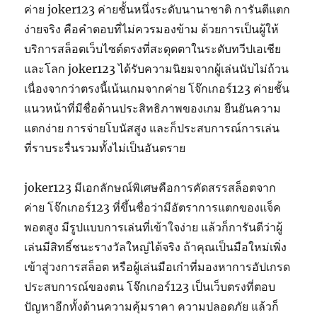
ค่าย joker123 ค่ายชั้นหนึ่งระดับนานาชาติ การันตีแตก
ง่ายจริง คือคำตอบที่ไม่ควรมองข้าม ด้วยการเป็นผู้ให้
บริการสล็อตเว็บไซต์ตรงที่สะดุดตาในระดับทวีปเอเชีย
และโลก joker123 ได้รับความนิยมจากผู้เล่นนับไม่ถ้วน
เนื่องจากว่าตรงนี้เน้นเกมจากค่าย โจ๊กเกอร์123 ค่ายชั้น
แนวหน้าที่มีชื่อด้านประสิทธิภาพของเกม ยืนยันความ
แตกง่าย การจ่ายโบนัสสูง และก็ประสบการณ์การเล่น
ที่ราบระรื่นรวมทั้งไม่เป็นอันตราย
joker123 มีเอกลักษณ์พิเศษคือการคัดสรรสล็อตจาก
ค่าย โจ๊กเกอร์123 ที่ขึ้นชื่อว่ามีอัตราการแตกของแจ็ค
พอตสูง มีรูปแบบการเล่นที่เข้าใจง่าย แล้วก็การันตีว่าผู้
เล่นมีสิทธิ์ชนะรางวัลใหญ่ได้จริง ถ้าคุณเป็นมือใหม่เพิ่ง
เข้าสู่วงการสล็อต หรือผู้เล่นมือเก๋าที่มองหาการอัปเกรด
ประสบการณ์ของตน โจ๊กเกอร์123 เป็นเว็บตรงที่ตอบ
ปัญหาอีกทั้งด้านความคุ้มราคา ความปลอดภัย แล้วก็