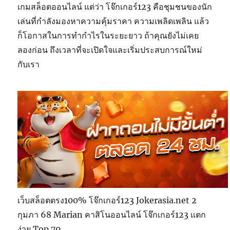
เกมสล็อตออนไลน์ แต่ว่า โจ๊กเกอร์123 คือชุมชนของนัก
เล่นที่กำลังมองหาความคุ้มราคา ความเพลิดเพลิน แล้ว
ก็โอกาสในการทำกำไรในระยะยาว ถ้าคุณยังไม่เคย
ลองก่อน ถึงเวลาที่จะเปิดใจและเริ่มประสบการณ์ใหม่
กับเรา
เว็บสล็อตตรง100% โจ๊กเกอร์123 Jokerasia.net 2
กุมภา 68 Marian คาสิโนออนไลน์ โจ๊กเกอร์123 แตก
ง่าย Top 79