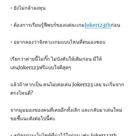
• ยังไม่กล้าลงทุน
• ต้องการเรียนรู้ฟีพบร์ของแต่ละเกม
Joker123th
ก่อน
• อยากลองว่าจังหวะเกมแบบไหนที่ตนเองชอบ
เรียกว่าค่ายนี้ไม่กั๊ก ไม่บังคับให้เติมก่อน มีให้
เล่นJoker123ฟรีแบบใจดีสุดๆ
แล้วถ้าหากเป็น คนไม่เคยเล่น Joker123 เลย จะเริ่มจาก
ตรงไหนดี?
จากมุมมองของคนที่เคยอีกทั้งเลิก และกลับมาเล่นใหม่
ขอชี้แนะดังต่อไปนี้ค่ะ
• สมัครผ่านเว็บไซต์ที่น่าไว้ใจก่อน เช่น Joker123th