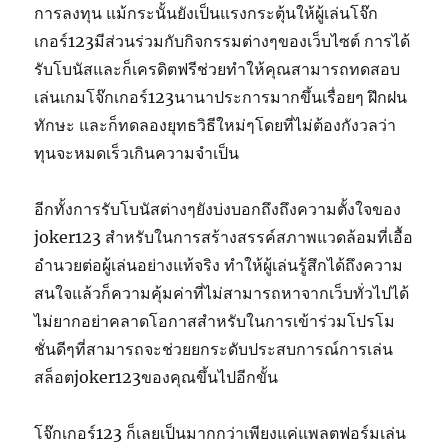
การลงทุน แม้กระนั้นยังเป็นแรงกระตุ้นให้ผู้เล่นโจ๊ก
เกอร์123มีส่วนร่วมกับกิจกรรมต่างๆของเว็บไซต์ การได้
รับโบนัสและก็เครดิตฟรีช่วยทำให้คุณสามารถทดสอบ
เล่นเกมโจ๊กเกอร์123นานาประการมากขึ้นเรื่อยๆ ฝึกฝน
ทักษะ และก็ทดลองยุทธวิธีใหม่ๆโดยที่ไม่ต้องกังวลว่า
ทุนจะหมดเร็วเกินความจำเป็น
อีกทั้งการรับโบนัสต่างๆยังบ่งบอกถึงถึงความตั้งใจของ
joker123 สำหรับในการสร้างสรรค์สภาพแวดล้อมที่เอื้อ
อำนวยต่อผู้เล่นอย่างแท้จริง ทำให้ผู้เล่นรู้สึกได้ถึงความ
สนใจแล้วก็ความคุ้มค่าที่ไม่สามารถหาจากเว็บทั่วไปได้
ไม่ยากอย่าคลาดโอกาสสำหรับในการเข้าร่วมโปรโม
ชั่นดีๆที่สามารถจะช่วยยกระดับประสบการณ์การเล่น
สล็อตjoker123ของคุณขึ้นไปอีกขั้น
โจ๊กเกอร์123 ก็เลยเป็นมากกว่าเพียงแค่แพลตฟอร์มเล่น