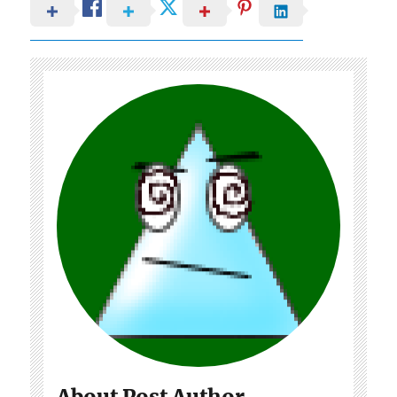
About Post Author