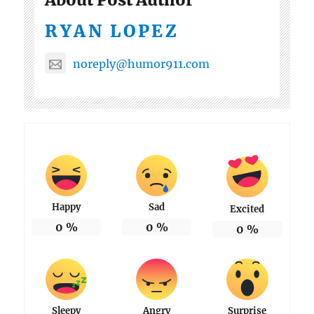
RYAN LOPEZ
noreply@humor911.com
Happy
Sad
Excited
0
%
0
%
0
%
Sleepy
Angry
Surprise