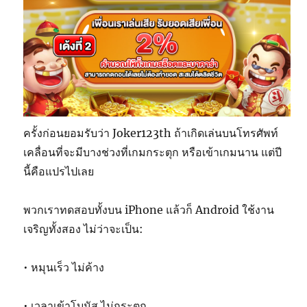
ครั้งก่อนยอมรับว่า Joker123th ถ้าเกิดเล่นบนโทรศัพท์
เคลื่อนที่จะมีบางช่วงที่เกมกระตุก หรือเข้าเกมนาน แต่ปี
นี้คือแปรไปเลย
พวกเราทดสอบทั้งบน iPhone แล้วก็ Android ใช้งาน
เจริญทั้งสอง ไม่ว่าจะเป็น:
• หมุนเร็ว ไม่ค้าง
• เวลาเข้าโบนัส ไม่กระตุก