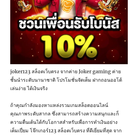
joker123 สล็อตเว็บตรง จากค่าย Joker gaming ค่าย
ชั้นนำระดับนานาชาติ โปรโมชั่นจัดเต็ม ฝากถอนออโต้
เล่นง่าย ได้เงินจริง
ถ้าคุณกำลังมองหาแหล่งรวมเกมสล็อตออนไลน์
คุณภาพระดับสากล ซึ่งสามารถสร้างความสนุกและก็
ความตื่นเต้นได้กับโอกาสสำหรับเพื่อการทำเงินอย่าง
เต็มเปี่ยม โจ๊กเกอร์123 สล็อตเว็บตรง ที่ดีเยี่ยมที่สุด จาก