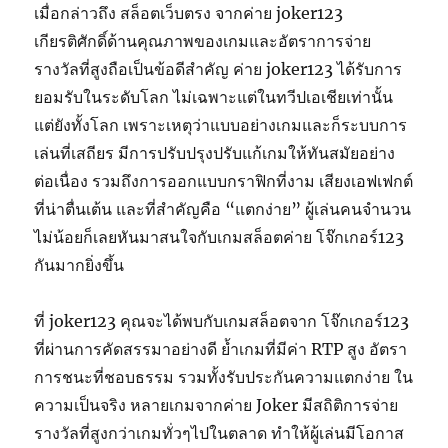
เมื่อกล่าวถึง สล็อตเว็บตรง จากค่าย joker123
เกียรติศักดิ์ด้านคุณภาพของเกมและอัตราการจ่าย
รางวัลที่สูงถือเป็นข้อดีสำคัญ ค่าย joker123 ได้รับการ
ยอมรับในระดับโลก ไม่เฉพาะแต่ในทวีปเอเชียเท่านั้น
แต่ยังทั้งโลก เพราะเหตุว่าแบบอย่างเกมและก็ระบบการ
เล่นที่เสถียร มีการปรับปรุงปรับแก้เกมให้ทันสมัยอย่าง
ต่อเนื่อง รวมถึงการออกแบบกราฟิกที่งาม เสียงเอฟเฟกต์
ที่น่าตื่นเต้น และที่สำคัญคือ “แตกง่าย” ผู้เล่นคนจำนวน
ไม่น้อยก็เลยหันมาสนใจกับเกมสล็อตค่าย โจ๊กเกอร์123
กันมากยิ่งขึ้น
ที่ joker123 คุณจะได้พบกับเกมสล็อตจาก โจ๊กเกอร์123
ที่ผ่านการคัดสรรมาอย่างดี ย้ำเกมที่มีค่า RTP สูง อัตรา
การชนะที่ชอบธรรม รวมทั้งรับประกันความแตกง่าย ใน
ความเป็นจริง หลายเกมจากค่าย Joker มีสถิติการจ่าย
รางวัลที่สูงกว่าเกมทั่วๆไปในตลาด ทำให้ผู้เล่นมีโอกาส