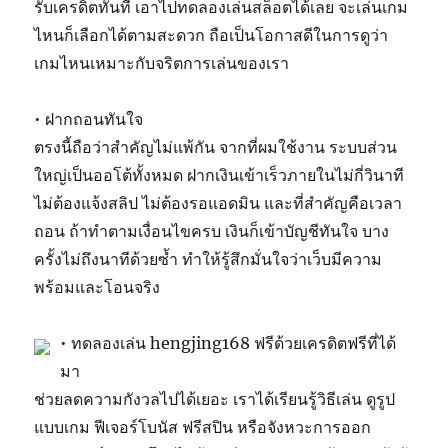
รับเครดิตทันที เอาไปทดลองเล่นสล็อตได้เลย จะเล่นเกม
ไหนก็เลือกได้ตามสะดวก ถือเป็นโอกาสดีในการดูว่า
เกมไหนเหมาะกับจริตการเล่นของเรา
• ฝากถอนทันใจ
ตรงนี้ถือว่าสำคัญไม่แพ้กัน จากที่ผมใช้งาน ระบบส่วน
ใหญ่เป็นออโต้ทั้งหมด ฝากเงินเข้าเร็วภายในไม่กี่วินาที
ไม่ต้องแจ้งสลิป ไม่ต้องรอแอดมิน และที่สำคัญคือเวลา
ถอน ถ้าทำตามเงื่อนไขครบ เงินก็เข้าบัญชีทันใจ บาง
ครั้งไม่ถึงนาทีด้วยซ้ำ ทำให้รู้สึกมั่นใจว่าเว็บมีความ
พร้อมและโอนจริง
• ทดลองเล่น hengjing168 ฟรีด้วยเครดิตฟรีที่ได้
มา
ช่วยลดความกังวลไปได้เยอะ เราได้เรียนรู้วิธีเล่น ดูรูป
แบบเกม ฟีเจอร์โบนัส ฟรีสปิน หรือจังหวะการออก