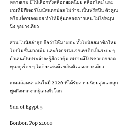
หลายเกม มีให้เลือกทั้งสล็อตยอดนิยม สล็อตใหม่ และ
เกมที่มีฟีเจอร์โบนัสแตกบ่อย ไม่ว่าจะเป็นฟรีสปิน ตัวคูณ
หรือแจ็คพอตย่อย ทำให้มีลุ้นตลอดการเล่น ไม่ใช่หมุน
นิ่ง ๆอย่างเดียว
ส่วน โบนัสล่าสุด ถือว่าให้มาเยอะ ทั้งโบนัสสมาชิกใหม่
โปรโมชั่นฝากเพิ่ม และกิจกรรมแจกเครดิตเป็นระยะ ๆ
ถ้าเล่นเป็นประจำจะรู้สึกว่าคุ้ม เพราะมีโปรช่วยต่อยอด
ทุนอยู่เรื่อย ๆ ไม่ต้องเล่นด้วยเงินตัวเองอย่างเดียว
เกมสล็อตน่าเล่นในปี 2026 ที่ได้รับความนิยมสูงและถูก
พูดถึงมากจากผู้เล่นทั่วโลก
Sun of Egypt 5
Bonbon Pop x1000