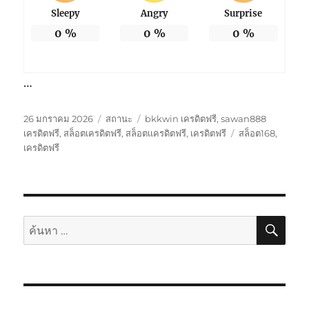
Sleepy
Angry
Surprise
0
%
0
%
0
%
…
เขียน
รูป
หมวด
26 มกราคม 2026
สถานะ
bkkwin เครดิตฟรี
,
sawan888
เมื่อ
แบบ
หมู่
ป้าย
เครดิตฟรี
,
สล็อตเครดิตฟรี
,
สล็อตเเครดิตฟรี
,
เครดิตฟรี
สล็อต168
,
เรื่อง
กำกับ
เครดิตฟรี
ค้นห
ค้นหา: