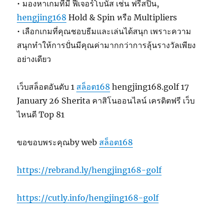
• มองหาเกมที่มี ฟีเจอร์โบนัส เช่น ฟรีสปิน,
hengjing168
Hold & Spin หรือ Multipliers
• เลือกเกมที่คุณชอบธีมและเล่นได้สนุก เพราะความ
สนุกทำให้การปั่นมีคุณค่ามากกว่าการลุ้นรางวัลเพียง
อย่างเดียว
เว็บสล็อตอันดับ 1
สล็อต168
hengjing168.golf 17
January 26 Sherita คาสิโนออนไลน์ เครดิตฟรี เว็บ
ไหนดี Top 81
ขอขอบพระคุณby web
สล็อต168
https://rebrand.ly/hengjing168-golf
https://cutly.info/hengjing168-golf