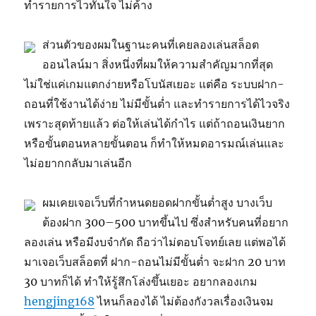
ทำรายการไวทันใจ ไม่ค้าง
ส่วนตัวของผมในฐานะคนที่เคยลองเล่นสล็อต
ออนไลน์มา สิ่งหนึ่งที่ผมให้ความสำคัญมากที่สุด
ไม่ใช่แค่เกมแตกง่ายหรือโบนัสเยอะ แต่คือ ระบบฝาก-
ถอนที่ใช้งานได้ง่าย ไม่มีขั้นต่ำ และทำรายการได้ไวจริง
เพราะสุดท้ายแล้ว ต่อให้เล่นได้กำไร แต่ถ้าถอนเงินยาก
หรือขั้นตอนหลายขั้นตอน ก็ทำให้หมดอารมณ์เล่นและ
ไม่อยากกลับมาเล่นอีก
ผมเคยเจอเว็บที่กำหนดยอดฝากขั้นต่ำสูง บางเว็บ
ต้องฝาก 300–500 บาทขึ้นไป ซึ่งสำหรับคนที่อยาก
ลองเล่น หรือมีงบจำกัด ถือว่าไม่ตอบโจทย์เลย แต่พอได้
มาเจอเว็บสล็อตที่ ฝาก-ถอนไม่มีขั้นต่ำ จะฝาก 20 บาท
30 บาทก็ได้ ทำให้รู้สึกโล่งขึ้นเยอะ อยากลองเกม
hengjing168
ไหนก็ลองได้ ไม่ต้องกังวลเรื่องเงินจม