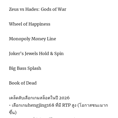
Zeus vs Hades: Gods of War
Wheel of Happiness
Monopoly Money Line
Joker’s Jewels Hold & Spin
Big Bass Splash
Book of Dead
เคล็ดลับเลือกเกมสล็อตในปี 2026
• เลือกเกมhengjing168 ที่มี RTP สูง (โอกาสชนะมาก
ขึ้น)