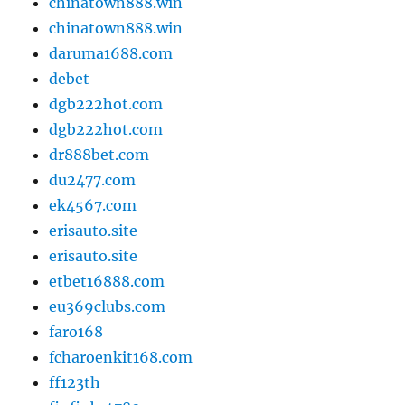
chinatown888.win
chinatown888.win
daruma1688.com
debet
dgb222hot.com
dgb222hot.com
dr888bet.com
du2477.com
ek4567.com
erisauto.site
erisauto.site
etbet16888.com
eu369clubs.com
faro168
fcharoenkit168.com
ff123th