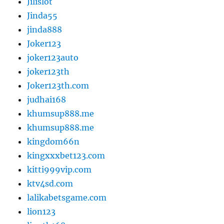
Jilislot
Jinda55
jinda888
Joker123
joker123auto
joker123th
Joker123th.com
judhai168
khumsup888.me
khumsup888.me
kingdom66n
kingxxxbet123.com
kitti999vip.com
ktv4sd.com
lalikabetsgame.com
lion123