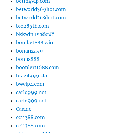
betm4vip.com
betworld369hot.com
betworld369hot.com
bio285th.com
bkkwin เครดิตฟรี
bombet888.win
bonanza99
bonus888
boonlert1688.com
brazil999 slot
bwvip4.com
carlo999.net
carlo999.net
Casino
cc11388.com
cc11388.com