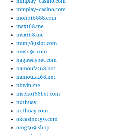
mmplay-casino.com
mmplay-casino.com
mono16888.com
msx168.me
msx168.me
mun789slot.com
mwin9s.com
nagawaybet.com
namoufa168.net
namoufa168.net
nbwin.me
niseko168bet.com
no1huay
no1huay.com
okcasino159.com
omg369.shop