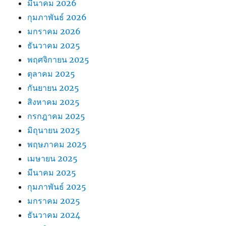
มีนาคม 2026
กุมภาพันธ์ 2026
มกราคม 2026
ธันวาคม 2025
พฤศจิกายน 2025
ตุลาคม 2025
กันยายน 2025
สิงหาคม 2025
กรกฎาคม 2025
มิถุนายน 2025
พฤษภาคม 2025
เมษายน 2025
มีนาคม 2025
กุมภาพันธ์ 2025
มกราคม 2025
ธันวาคม 2024