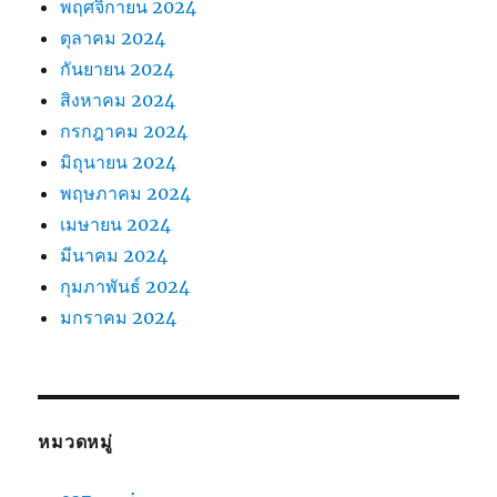
พฤศจิกายน 2024
ตุลาคม 2024
กันยายน 2024
สิงหาคม 2024
กรกฎาคม 2024
มิถุนายน 2024
พฤษภาคม 2024
เมษายน 2024
มีนาคม 2024
กุมภาพันธ์ 2024
มกราคม 2024
หมวดหมู่