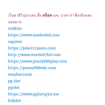
เว็บคาสิโนน่าเล่น ทั้ง
สล็อต
และ
บาคาร่า
ตึงจริงแตก
บ่อยมาก
918kiss
https://www.madoohd.com
sagame
https://joker123auto.com
http://www.movie87hd.com
https://www.pussy888play.com
https://pussy888win.com
sexybaccarat
pg slot
pgslot
https://www.pgheng99.me
fullslot