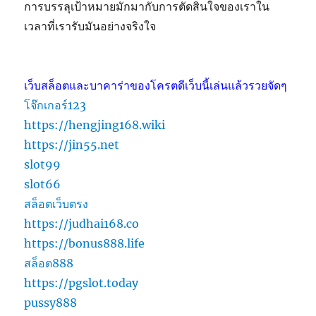
การบรรลุเป้าหมายมักมากับการตัดสินใจของเราใน
เวลาที่เรารับมันอย่างจริงใจ
เว็บสล็อตและบาคาร่าของโครตดีเว็บนี้เล่นแล้วรวยจัดๆ
โจ๊กเกอร์123
https://hengjing168.wiki
https://jin55.net
slot99
slot66
สล็อตเว็บตรง
https://judhai168.co
https://bonus888.life
สล็อต888
https://pgslot.today
pussy888