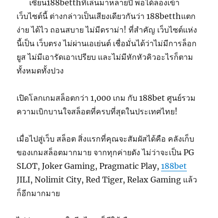
เซียน188betthที่เล่นมาหลายปี พอได้ลองเข้า
เว็บไซต์นี้ ต่างกล่าวเป็นเสียงเดียวกันว่า 188betthแตก
ง่าย ได้ไว ถอนสบาย ไม่มีดราม่า! ที่สำคัญ เว็บไซต์แห่ง
นี้เป็น เว็บตรง ไม่ผ่านเอเย่นต์ เชื่อมั่นได้ว่าไม่มีการล็อก
ยูส ไม่มีเอารัดเอาเปรียบ และไม่มีหักหัวคิวอะไรก็ตาม
ทั้งหมดทั้งปวง
เปิดโลกเกมสล็อตกว่า 1,000 เกม กับ 188bet ศูนย์รวม
ความเบิกบานใจสล็อตที่ครบที่สุดในประเทศไทย!
เมื่อไปสู่เว็บ สล็อต สิ่งแรกที่คุณจะสัมผัสได้คือ คลังเก็บ
ของเกมสล็อตมากมาย จากทุกค่ายดัง ไม่ว่าจะเป็น PG
SLOT, Joker Gaming, Pragmatic Play,
188bet
JILI, Nolimit City, Red Tiger, Relax Gaming แล้ว
ก็อีกมากมาย