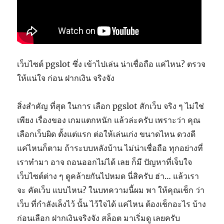
เว็บไซต์ pgslot ซึ่ง เข้าไปเล่น น่าเชื่อถือ แค่ไหน? ตรวจ
ให้แน่ใจ ก่อน ฝากเงิน จริงจัง
สิ่งสำคัญ ที่สุด ในการ เลือก pgslot สักเว็บ จริง ๆ ไม่ใช่
เพียง เรื่องของ เกมแตกหนัก แล้วล่ะครับ เพราะว่า คุณ
เลือกเว็บผิด ตั้งแต่แรก ต่อให้เล่นเก่ง ขนาดไหน ดวงดี
แค่ไหนก็ตาม ถ้าระบบหลังบ้าน ไม่น่าเชื่อถือ ทุกอย่างที่
เราทำมา อาจ ถอนออกไม่ได้ เลย ก็มี ปัญหาที่เจ็บใจ
เว็บไซต์ต่าง ๆ ดูคล้ายกันไปหมด นี่สิครับ ฮ่า… แล้วเรา
จะ คัดเว็บ แบบไหน? ในบทความนี้ผม พา ให้คุณเช็ก ว่า
เว็บ ที่กำลังเล็งไว้ นั้น ไว้ใจได้ แค่ไหน ต้องเช็กอะไร บ้าง
ก่อนเลือก ฝากเงินจริงจัง สล็อต มาเริ่มดู เลยครับ