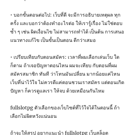
• บอกขั้นตอนต่อไป: เว็บที่ดี จะมีการอธิบายเหตุผล ทุก
ครั้ง และบอกว่าต้องทำอะไรต่อ ให้เรารู้เรื่อง ไม่ใช่ตอบ
ซ้ำ ๆ เช่น ผิดเงื่อนไข ไม่สามารถทำได้ เป็นต้น การเสนอ
แนวทางแก้ไข เป็นขั้นเป็นตอน ดีกว่าเสมอ
• เปรียบเทียบกับตอนสมัคร: เวลาที่ผมเลือกเล่นเว็บ ใด
ก็ตาม ถ้าเจอปัญหาตอนไหน ผมจะเทียบ กับตอนที่ผม
สมัครสมาชิก ทันที ว่าโทนมันเปลี่ยน มากน้อยแค่ไหน
เว็บที่น่าไว้ใจ ไม่ควรดีแค่ตอนชวนเราสมัคร แต่ตอนเกิด
ปัญหา ก็ควรดูแลเรา ให้จบ ด้วยเหมือนกันไหม
fullslotpg ตัวเลือกของเว็บไซต์ที่ไว้ใจได้ในตอนนี้ ถ้า
เลือกไม่ผิดหวังแน่นอน
ถ้าจะให้สรุป อยากแนะนำ fullslotpg เว็บสล็อต