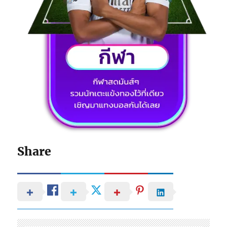
Share