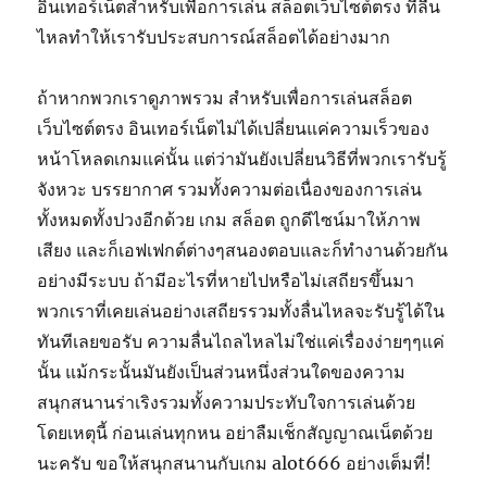
อินเทอร์เน็ตสำหรับเพื่อการเล่น สล็อตเว็บไซต์ตรง ที่ลื่น
ไหลทำให้เรารับประสบการณ์สล็อตได้อย่างมาก
ถ้าหากพวกเราดูภาพรวม สำหรับเพื่อการเล่นสล็อต
เว็บไซต์ตรง อินเทอร์เน็ตไม่ได้เปลี่ยนแค่ความเร็วของ
หน้าโหลดเกมแค่นั้น แต่ว่ามันยังเปลี่ยนวิธีที่พวกเรารับรู้
จังหวะ บรรยากาศ รวมทั้งความต่อเนื่องของการเล่น
ทั้งหมดทั้งปวงอีกด้วย เกม สล็อต ถูกดีไซน์มาให้ภาพ
เสียง และก็เอฟเฟกต์ต่างๆสนองตอบและก็ทำงานด้วยกัน
อย่างมีระบบ ถ้ามีอะไรที่หายไปหรือไม่เสถียรขึ้นมา
พวกเราที่เคยเล่นอย่างเสถียรรวมทั้งลื่นไหลจะรับรู้ได้ใน
ทันทีเลยขอรับ ความลื่นไถลไหลไม่ใช่แค่เรื่องง่ายๆๆแค่
นั้น แม้กระนั้นมันยังเป็นส่วนหนึ่งส่วนใดของความ
สนุกสนานร่าเริงรวมทั้งความประทับใจการเล่นด้วย
โดยเหตุนี้ ก่อนเล่นทุกหน อย่าลืมเช็กสัญญาณเน็ตด้วย
นะครับ ขอให้สนุกสนานกับเกม alot666 อย่างเต็มที่!