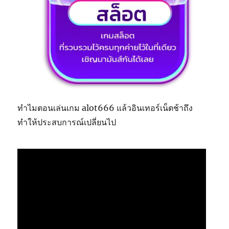
ทำไมตอนเล่นเกม alot666 แล้วอินเทอร์เน็ตช้าถึง
ทำให้ประสบการณ์เปลี่ยนไป