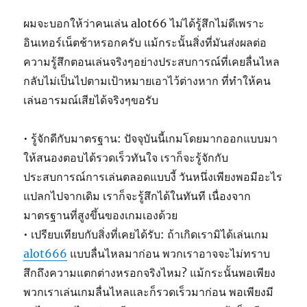
ผมจะบอกให้ว่าคนเล่น alot66 ไม่ได้รู้สึกไม่ดีเพราะ
อินเทอร์เน็ตช้าหรอกครับ แม้กระนั้นสิ่งที่มันส่งผลต่อ
ความรู้สึกตอนเล่นจริงๆอย่างประสบการณ์ที่เคยลื่นไหล
กลับไม่เป็นไปตามเป้าหมายเอาไว้ต่างหาก ที่ทำให้คน
เล่นอารมณ์เสียได้จริงๆขอรับ
• รู้จักดีกับมาตรฐาน: ปัจจุบันนี้เกมโดยมากออกแบบมา
ให้สนองตอบได้รวดเร็วทันใจ เราก็จะรู้จักกับ
ประสบการณ์การเล่นตลอดแบบงี้ วันหนึ่งเพียงพอมีอะไร
แปลกไปจากเดิม เราก็จะรู้สึกได้ในทันที เนื่องจาก
มาตรฐานที่สูงขึ้นของเกมเองด้วย
• เปรียบเทียบกับสิ่งที่เคยได้รับ: ถ้าเกิดเรามิได้เล่นเกม
alot666
แบบลื่นไหลมาก่อน พวกเราอาจจะไม่ทราบ
สึกถึงความแตกต่างหรอกจริงไหม? แม้กระนั้นพอเพียง
พวกเราเล่นเกมลื่นไหลและก็รวดเร็วมาก่อน พอเพียงมี