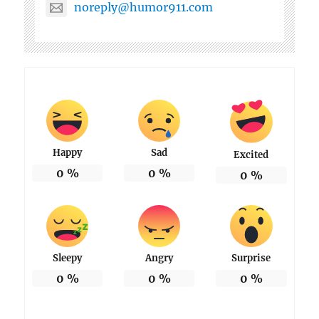
noreply@humor911.com
Happy
Sad
Excited
0
%
0
%
0
%
Sleepy
Angry
Surprise
0
%
0
%
0
%