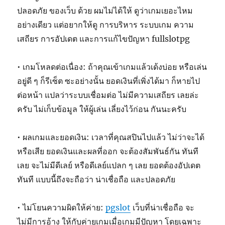
ปลอดภัย ของเว็บ ด้วย ผมไม่ได้ให้ ดูว่าเกมเยอะไหม
อย่างเดียว แต่อยากให้ดู การบริหาร ระบบเกม ความ
เสถียร การอัปเดต และการแก้ไขปัญหา fullslotpg
• เกมโหลดต่อเนื่อง: ถ้าคุณเข้าเกมแล้วเด้งบ่อย หรือเล่น
อยู่ดี ๆ ก็รีเซ็ต ซะอย่างนั้น ยอดเงินที่เพิ่งได้มา ก็หายไป
ต่อหน้า แปลว่าระบบเชื่อมต่อ ไม่มีความเสถียร เลยล่ะ
ครับ ไม่เก็บข้อมูล ให้ผู้เล่น เลี่ยงไว้ก่อน กันนะครับ
• ผลเกมและยอดเงิน: เวลาที่คุณสปินไปแล้ว ไม่ว่าจะได้
หรือเสีย ยอดเงินและผลที่ออก จะต้องสัมพันธ์กัน ทันที
เลย จะไม่มีดีเลย์ หรือดีเลย์แปลก ๆ เลย ยอดต้องอัปเดต
ทันที แบบนี้ถึงจะถือว่า น่าเชื่อถือ และปลอดภัย
• ไม่โยนความผิดให้ค่าย:
pgslot
เว็บที่น่าเชื่อถือ จะ
ไม่มีการอ้าง ให้กับค่ายเกมเมื่อเกมมีปัญหา โดยเฉพาะ