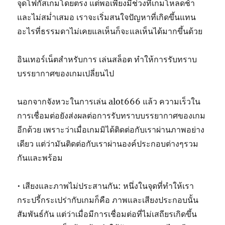
จุดโฟกัสเกมโดยตรง แต่พอเพียงมีช่วงที่เกมโหลดช้า
และไม่สม่ำเสมอ เราจะเริ่มสนใจปัญหาที่เกิดขึ้นแทน
อะไรที่ธรรมดาไม่เคยแลเห็นก็จะแลเห็นได้มากขึ้นด้วย
อินเทอร์เน็ตสำหรับการ เล่นสล็อต ทำให้การรับทราบ
บรรยากาศของเกมเปลี่ยนไป
นอกจากจังหวะในการเล่น alot666 แล้ว ความเร็วใน
การเชื่อมต่อยังส่งผลต่อการรับทราบบรรยากาศของเกม
อีกด้วย เพราะว่าเมื่อเกมมิได้ติดต่อกับเราผ่านภาพอย่าง
เดียว แต่ว่ามันติดต่อกับเราผ่านองค์ประกอบต่างๆรวม
กันและพร้อม
• เสียงและภาพไม่ประสานกัน: หนึ่งในจุดที่ทำให้เรา
กระปรี้กระเปร่ากับเกมก็คือ ภาพและเสียงประกอบนั้น
สัมพันธ์กัน แต่ว่าเมื่อมีการเชื่อมต่อที่ไม่เสถียรเกิดขึ้น