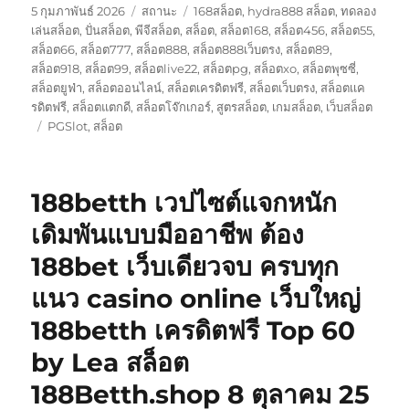
เขียน
รูป
หมวด
5 กุมภาพันธ์ 2026
สถานะ
168สล็อต
,
hydra888 สล็อต
,
ทดลอง
เมื่อ
แบบ
หมู่
เล่นสล็อต
,
ปั่นสล็อต
,
พีจีสล็อต
,
สล็อต
,
สล็อต168
,
สล็อต456
,
สล็อต55
,
เรื่อง
สล็อต66
,
สล็อต777
,
สล็อต888
,
สล็อต888เว็บตรง
,
สล็อต89
,
สล็อต918
,
สล็อต99
,
สล็อตlive22
,
สล็อตpg
,
สล็อตxo
,
สล็อตพุซซี่
,
สล็อตยูฟ่า
,
สล็อตออนไลน์
,
สล็อตเครดิตฟรี
,
สล็อตเว็บตรง
,
สล็อตเเค
รดิตฟรี
,
สล็อตแตกดี
,
สล็อตโจ๊กเกอร์
,
สูตรสล็อต
,
เกมสล็อต
,
เว็บสล็อต
ป้าย
PGSlot
,
สล็อต
กำกับ
188betth เวปไซต์แจกหนัก
เดิมพันแบบมืออาชีพ ต้อง
188bet เว็บเดียวจบ ครบทุก
แนว casino online เว็บใหญ่
188betth เครดิตฟรี Top 60
by Lea สล็อต
188Betth.shop 8 ตุลาคม 25