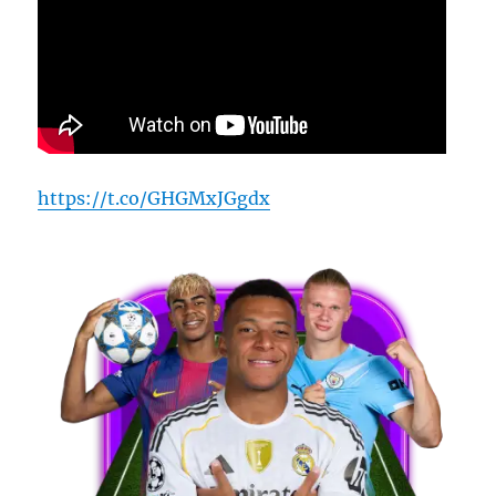
https://t.co/GHGMxJGgdx