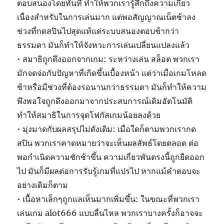
ตอบสนองโดยทันที ทำให้พวกเรารู้สึกถึงความเกี่ยว
เนื่องสำหรับในการเล่นมาก แต่พอสัญญาณเน็ตช้าลง
ช่วงที่กดสปินไปสุดแท้แต่ระบบสนองตอบช้ากว่า
ธรรมดา มันก็ทำให้จังหวะการเล่นเปลี่ยนแปลงแล้ว
• สมาธิถูกดึงออกจากเกม: ระหว่างเล่น สล็อต พวกเรา
มักจดจ่อกับปัญหาที่เกิดขึ้นเบื้องหน้า แต่ว่าเมื่อเกมโหลด
ช้าหรือมีช่วงที่ต้องรอนานกว่าธรรมดา มันก็ทำให้ความ
พึงพอใจถูกดึงออกมาจากประสบการณ์เดิมอัตโนมัติ
ทำให้สมาธิในการจุดโฟกัสเกมน้อยลงด้วย
• มุ่งมาดกับผลสรุปไม่ดังเดิม: เมื่อใดก็ตามพวกเรากด
สปิน พวกเราคาดหมายว่าจะเห็นผลลัพธ์โดยตลอด ต่อ
พอกำเนิดความชักช้าขึ้น ความเกี่ยวพันตรงนี้ถูกยืดออก
ไป มันก็มีผลต่อการรับรู้เกมที่แปรไป หากแม้คำตอบจะ
อย่างเดิมก็ตาม
• เนื้อหาเล็กๆถูกแลเห็นมากเพิ่มขึ้น: ในขณะที่พวกเรา
เล่นเกม alot666 แบบลื่นไหล พวกเราบางครั้งก็อาจจะ