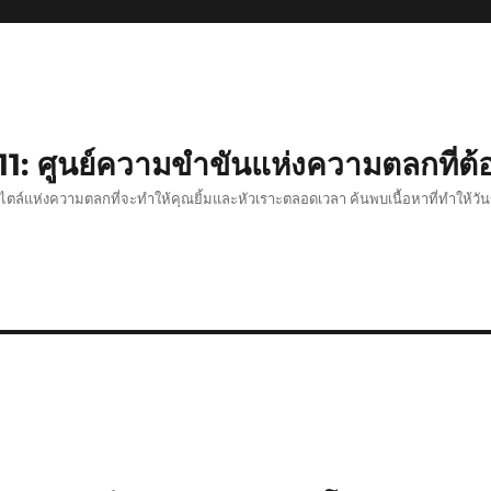
 ศูนย์ความขำขันแห่งความตลกที่ต้
ล์แห่งความตลกที่จะทำให้คุณยิ้มและหัวเราะตลอดเวลา ค้นพบเนื้อหาที่ทำให้ว