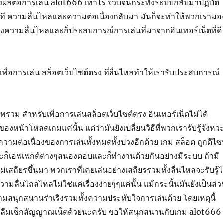
งผลต่อการเล่น alot666 เท่าไร จวบจนกระทั่งระบบกลับมาปฏิบัติ
ที ความลื่นไหลและความต่อเนื่องกลับมา มันก็จะทำให้พวกเรามอ
ความลื่นไหลและก็ประสบการณ์การเล่นที่มาจากอินเทอร์เน็ตที่ดี
เพื่อการเล่น สล็อตเว็บไซต์ตรง ที่ลื่นไหลทำให้เรารับประสบการณ์
รวม สำหรับเพื่อการเล่นสล็อตเว็บไซต์ตรง อินเทอร์เน็ตไม่ได้
ของหน้าโหลดเกมแค่นั้น แต่ว่ามันยังเปลี่ยนวิธีที่พวกเรารับรู้จังหว
วามต่อเนื่องของการเล่นทั้งหมดทั้งปวงอีกด้วย เกม สล็อต ถูกดีไซ
ละก็เอฟเฟกต์ต่างๆสนองตอบและก็ทำงานด้วยกันอย่างมีระบบ ถ้ามี
่เสถียรขึ้นมา พวกเราที่เคยเล่นอย่างเสถียรรวมทั้งลื่นไหลจะรับรู้ไ
ามลื่นไถลไหลไม่ใช่แค่เรื่องง่ายๆๆแค่นั้น แม้กระนั้นมันยังเป็นส่ว
มสนุกสนานร่าเริงรวมทั้งความประทับใจการเล่นด้วย โดยเหตุนี้
่าลืมเช็กสัญญาณเน็ตด้วยนะครับ ขอให้สนุกสนานกับเกม alot666