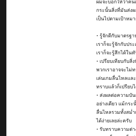
ผมจะบอกให้ว่าคนเล่
กระนั้นสิ่งที่มันส
เป็นไปตามเป้าหมาย
• รู้จักดีกับมาตร
เราก็จะรู้จักกับป
เราก็จะรู้สึกได้ใน
• เปรียบเทียบกับสิ่ง
พวกเราอาจจะไม่ทร
เล่นเกมลื่นไหลแล
ทราบแล้วก็เปรียบได
• ส่งผลต่อความบัน
อย่างเดียว แม้กระ
ลื่นไหลรวมทั้งสม
ได้ง่ายเลยล่ะครับ
• รับทราบความต่าง