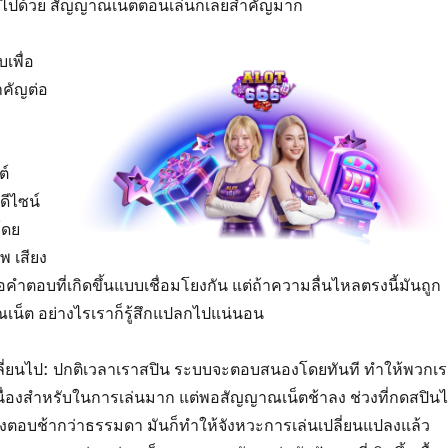
ามไปด้วย สัญญาณเน็ตตอนเล่นก็เลยสำคัญมาก
เพื่อ
ำคัญต่อ
ต์
ดีไซน์
โดย
พ เสียง
คำตอบที่เกิดขึ้นแบบเชื่อมโยงกัน แต่ถ้าความลื่นไหลตรงนี้มันถูก
็ต อย่างไรเราก็รู้สึกแปลกไปแน่นอน
ปลี่ยนไป: ปกติเวลาเราสปิน ระบบจะตอบสนองโดยทันที ทำให้พวกเ
ยวเนื่องสำหรับในการเล่นมาก แต่พอสัญญาณเน็ตช้าลง ช่วงที่กดสปิน
งตอบช้ากว่าธรรมดา มันก็ทำให้จังหวะการเล่นเปลี่ยนแปลงแล้ว