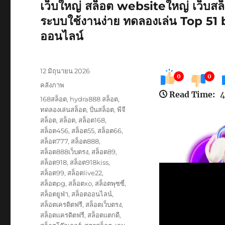
เว็บใหญ่ สล็อต websiteใหญ่ เว็บสล
ระบบใช้งานง่าย ทดลองเล่น Top 51
ออนไลน์
เขียน
12 มิถุนายน 2026
0
0
เมื่อ
รูป
คลังภาพ
Read Time:
4
แบบ
หมวด
168สล็อต
,
hydra888 สล็อต
,
เรื่อง
หมู่
ทดลองเล่นสล็อต
,
ปั่นสล็อต
,
พีจี
สล็อต
,
สล็อต
,
สล็อต168
,
สล็อต456
,
สล็อต55
,
สล็อต66
,
สล็อต777
,
สล็อต888
,
สล็อต888เว็บตรง
,
สล็อต89
,
สล็อต918
,
สล็อต918kiss
,
สล็อต99
,
สล็อตlive22
,
สล็อตpg
,
สล็อตxo
,
สล็อตพุซซี่
,
สล็อตยูฟ่า
,
สล็อตออนไลน์
,
สล็อตเครดิตฟรี
,
สล็อตเว็บตรง
,
สล็อตเเครดิตฟรี
,
สล็อตแตกดี
,