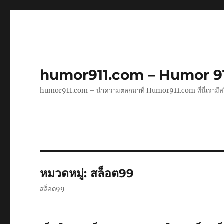
humor911.com – Humor 911:
humor911.com – นำความตลกมาที่ Humor911.com ที่นี่เรามีสไต
หมวดหมู่:
สล็อต99
สล็อต99