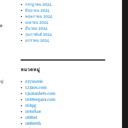
กรกฎาคม 2024
มิถุนายน 2024
พฤษภาคม 2024
เมษายน 2024
ผล
มีนาคม 2024
กุมภาพันธ์ 2024
มกราคม 2024
หมวดหมู่
ไป
037movie
123xos.com
13satanbets.com
1688vegasx.com
168pg
168สล็อต
188bet
188betth