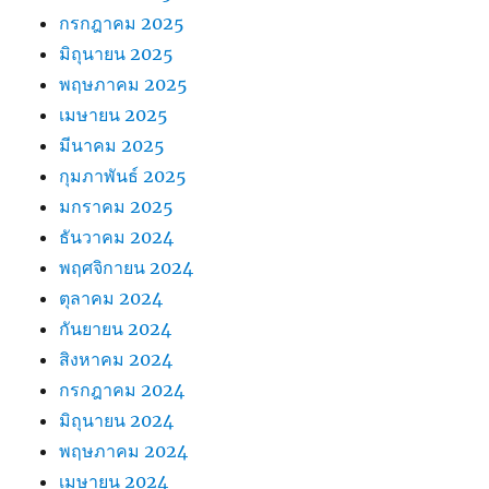
กรกฎาคม 2025
มิถุนายน 2025
พฤษภาคม 2025
เมษายน 2025
มีนาคม 2025
กุมภาพันธ์ 2025
มกราคม 2025
ธันวาคม 2024
พฤศจิกายน 2024
ตุลาคม 2024
กันยายน 2024
สิงหาคม 2024
กรกฎาคม 2024
มิถุนายน 2024
พฤษภาคม 2024
เมษายน 2024