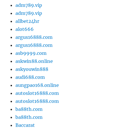
adm789.vip
adm789.vip
allbet24hr
alot666
argus16888.com
argus16888.com
asb9999.com
askwin88.online
askyouwin888
audi688.com
aungpao168.online
autoslot16888.com
autoslot16888.com
ba88th.com
ba88th.com
Baccarat