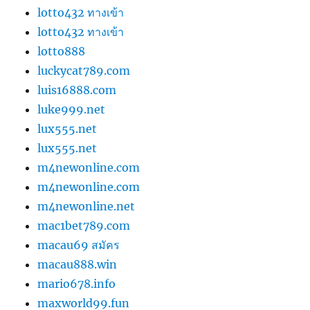
lotto432 ทางเข้า
lotto432 ทางเข้า
lotto888
luckycat789.com
luis16888.com
luke999.net
lux555.net
lux555.net
m4newonline.com
m4newonline.com
m4newonline.net
mac1bet789.com
macau69 สมัคร
macau888.win
mario678.info
maxworld99.fun