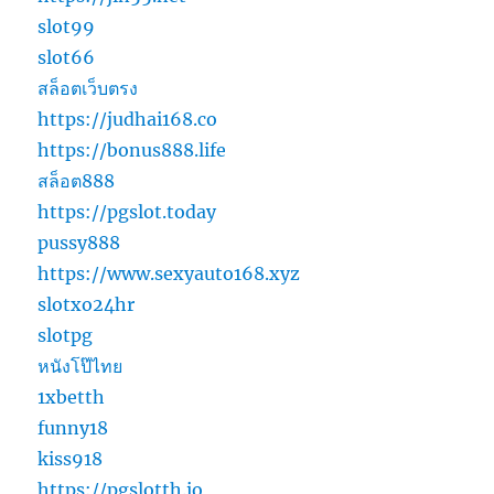
slot99
slot66
สล็อตเว็บตรง
https://judhai168.co
https://bonus888.life
สล็อต888
https://pgslot.today
pussy888
https://www.sexyauto168.xyz
slotxo24hr
slotpg
หนังโป๊ไทย
1xbetth
funny18
kiss918
https://pgslotth.io