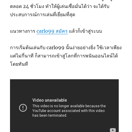
ตลอด 24 ชั่วโมง ทำให้ผู้เล่นเชื่อมั่นได้ว่า จะได้รับ
ประสบการณ์การเล่นที่เยี่ยมที่สุด
แนวทางการ
carlo99 สมัคร
แล้วก็เข้าสู่ระบบ
การเริ่มต้นเล่นกับ carlo99 นั้นง่ายอย่างยิ่ง ใช้เวลาเพียง
แต่ไม่กี่นาที ก็สามารถเข้าสู่โลกที่การพนันออนไลน์ได้
โดยทันที