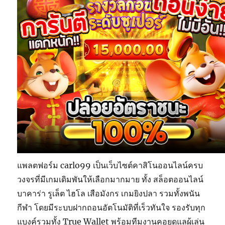
แพลตฟอร์ม carlo99 เป็นเว็บไซต์คาสิโนออนไลน์ครบ
วงจรที่มีเกมเดิมพันให้เลือกมากมาย ทั้ง สล็อตออนไลน์
บาคาร่า รูเล็ต ไฮโล เสือมังกร เกมยิงปลา รวมทั้งพนัน
กีฬา โดยมีระบบฝากถอนอัตโนมัติที่เร็วทันใจ รองรับทุก
แบงค์รวมทั้ง True Wallet พร้อมทีมงานคอยดูแลผู้เล่น