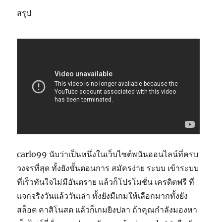
สรุป
carlo99 นับว่าเป็นหนึ่งในเว็บไซต์พนันออนไลน์ที่ครบ
วงจรที่สุด ทั้งยังขั้นตอนการ สมัครง่าย ระบบ เข้าระบบ
ที่เร็วทันใจไม่มีอันตราย แล้วก็โปรโมชั่น เครดิตฟรี ที่
แจกจริงวันแล้ววันเล่า ทั้งยังมีเกมให้เลือกมากทั้งยัง
สล็อต คาสิโนสด แล้วก็เกมยิงปลา ถ้าคุณกำลังมองหา