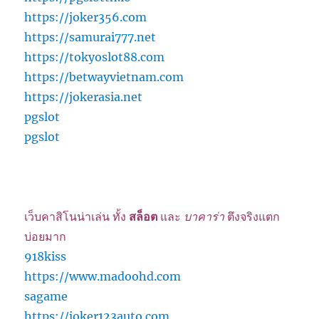
https://joker356.com
https://samurai777.net
https://tokyoslot88.com
https://betwayvietnam.com
https://jokerasia.net
pgslot
pgslot
เว็บคาสิโนน่าเล่น ทั้ง
สล็อต
และ
บาคาร่า
ตึงจริงแตก
บ่อยมาก
918kiss
https://www.madoohd.com
sagame
https://joker123auto.com