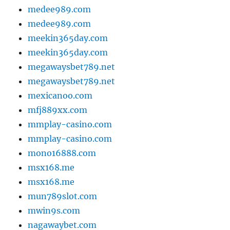
medee989.com
medee989.com
meekin365day.com
meekin365day.com
megawaysbet789.net
megawaysbet789.net
mexicanoo.com
mfj889xx.com
mmplay-casino.com
mmplay-casino.com
mono16888.com
msx168.me
msx168.me
mun789slot.com
mwin9s.com
nagawaybet.com