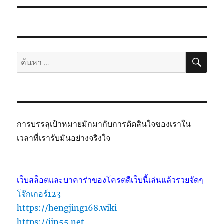
ค้นห
ค้นหา:
การบรรลุเป้าหมายมักมากับการตัดสินใจของเราใน
เวลาที่เรารับมันอย่างจริงใจ
เว็บสล็อตและบาคาร่าของโครตดีเว็บนี้เล่นแล้วรวยจัดๆ
โจ๊กเกอร์123
https://hengjing168.wiki
https://jin55.net