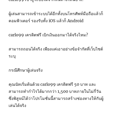
ผู้เล่นสามารถเข้าระบบได้อีกทั้งบนโทรศัพท์มือถือแล้วก็
คอมพิวเตอร์ รองรับทั้ง iOS แล้วก็ Android
carlo99 เครดิตฟรี เบิกเงินออกมาได้จริงไหม?
สามารถถอนได้จริง เพียงแค่เอาอย่างข้อจำกัดที่เว็บไซต์
ระบุ
กรณีศึกษาผู้เล่นจริง
คุณนัทเริ่มต้นด้วย carlo99 เครดิตฟรี 50 บาท และ
สามารถทำกำไรได้มากกว่า 1,500 บาทภายในไม่กี่วัน
ซึ่งพิสูจน์ได้ว่าโปรโมชั่นนี้สามารถสร้างช่องทางให้กับผู้
เล่นได้จริง