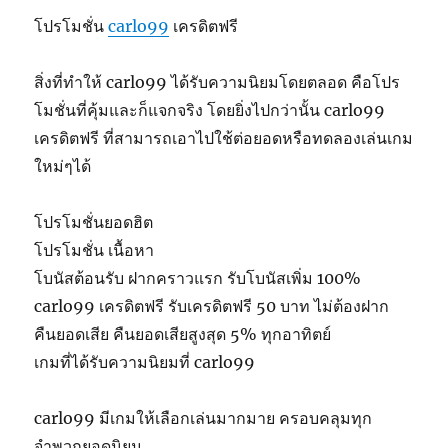
โปรโมชั่น
carlo99
เครดิตฟรี
สิ่งที่ทำให้ carlo99 ได้รับความนิยมโดยตลอด คือโปร
โมชั่นที่คุ้มและก็แจกจริง โดยยิ่งไปกว่านั้น carlo99
เครดิตฟรี ที่สามารถเอาไปใช้ต่อยอดหรือทดลองเล่นเกม
ใหม่ๆได้
โปรโมชั่นยอดฮิต
โปรโมชั่น เนื้อหา
โบนัสต้อนรับ ฝากคราวแรก รับโบนัสเพิ่ม 100%
carlo99 เครดิตฟรี รับเครดิตฟรี 50 บาท ไม่ต้องฝาก
คืนยอดเสีย คืนยอดเสียสูงสุด 5% ทุกอาทิตย์
เกมที่ได้รับความนิยมที่ carlo99
carlo99 มีเกมให้เลือกเล่นมากมาย ครอบคลุมทุก
จำพวกยอดนิยม