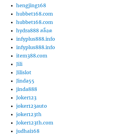
hengjing168
hubbet168.com
hubbet168.com
hydra888 สล็อต
infyplus888.info
infyplus888.info
item388.com
Jili
Jilislot
Jinda55
jinda888
Joker123
joker123auto
joker123th
Joker123th.com
judhai168