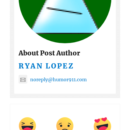
About Post Author
RYAN LOPEZ
noreply@humor911.com