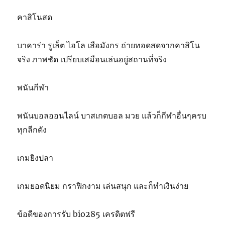
คาสิโนสด
บาคาร่า รูเล็ต ไฮโล เสือมังกร ถ่ายทอดสดจากคาสิโน
จริง ภาพชัด เปรียบเสมือนเล่นอยู่สถานที่จริง
พนันกีฬา
พนันบอลออนไลน์ บาสเกตบอล มวย แล้วก็กีฬาอื่นๆครบ
ทุกลีกดัง
เกมยิงปลา
เกมยอดนิยม กราฟิกงาม เล่นสนุก และก็ทำเงินง่าย
ข้อดีของการรับ bio285 เครดิตฟรี