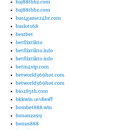
baj88thbz.com
baj88thbz.com
bar4game24hr.com
baslot168
bestbet
betflixtikto
betflixtikto.info
betflixtikto.info
betm4vip.com
betworld369hot.com
betworld369hot.com
bio285th.com
bkkwin เครดิตฟรี
bombet888.win
bonanza99
bonus888