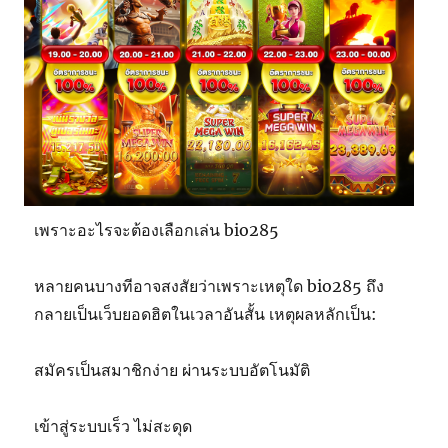
เพราะอะไรจะต้องเลือกเล่น bio285
หลายคนบางทีอาจสงสัยว่าเพราะเหตุใด bio285 ถึง
กลายเป็นเว็บยอดฮิตในเวลาอันสั้น เหตุผลหลักเป็น:
สมัครเป็นสมาชิกง่าย ผ่านระบบอัตโนมัติ
เข้าสู่ระบบเร็ว ไม่สะดุด