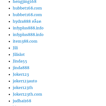
hengjing168
hubbet168.com
hubbet168.com
hydra888 สล็อต
infyplus888.info
infyplus888.info
item388.com
Jili
Jilislot
Jinda55
jinda888
Joker123
joker123auto
joker123th
Joker123th.com
judhai168