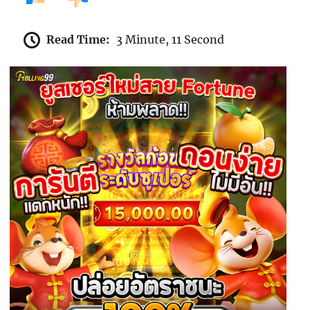
Read Time:
3 Minute, 11 Second