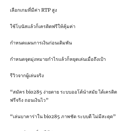
เลือกเกมที่มีค่า RTP สูง
ใช้โบนัสแล้วก็เครดิตฟรีให้คุ้มค่า
กำหนดแผนการเงินก่อนเดิมพัน
กำหนดจุดมุ่งหมายกำไรแล้วก็หยุดเล่นเมื่อถึงเป้า
รีวิวจากผู้เล่นจริง
“สมัคร bio285 ง่ายดาย ระบบออโต้นำสมัย ได้เครดิต
ฟรีจริง ถอนเงินไว”
“เล่นบาคาร่าใน bio285 ภาพชัด ระบบดี ไม่มีสะดุด”