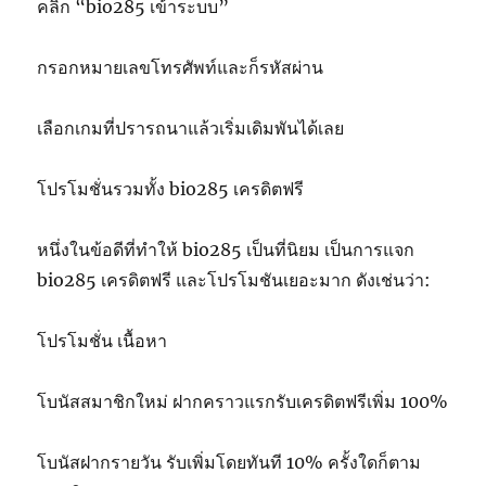
คลิก “bio285 เข้าระบบ”
กรอกหมายเลขโทรศัพท์และก็รหัสผ่าน
เลือกเกมที่ปรารถนาแล้วเริ่มเดิมพันได้เลย
โปรโมชั่นรวมทั้ง bio285 เครดิตฟรี
หนึ่งในข้อดีที่ทำให้ bio285 เป็นที่นิยม เป็นการแจก
bio285 เครดิตฟรี และโปรโมชันเยอะมาก ดังเช่นว่า:
โปรโมชั่น เนื้อหา
โบนัสสมาชิกใหม่ ฝากคราวแรกรับเครดิตฟรีเพิ่ม 100%
โบนัสฝากรายวัน รับเพิ่มโดยทันที 10% ครั้งใดก็ตาม