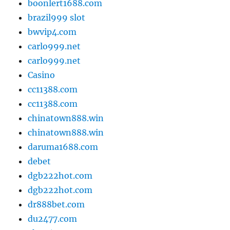
boonlert1688.com
brazil999 slot
bwvip4.com
carlo999.net
carlo999.net
Casino
cc11388.com
cc11388.com
chinatown888.win
chinatown888.win
daruma1688.com
debet
dgb222hot.com
dgb222hot.com
dr888bet.com
du2477.com