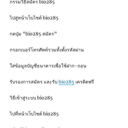
กรรมวิธีสมัคร bio285
ไปสู่หน้าเว็บไซต์ bio285
กดปุ่ม “bio285 สมัคร”
กรอกเบอร์โทรศัพท์รวมทั้งตั้งรหัสผ่าน
ใส่ข้อมูลบัญชีธนาคารเพื่อใช้ฝาก-ถอน
รับรองการสมัคร และรับ
bio285
เครดิตฟรี
วิธีเข้าสู่ระบบ bio285
ไปที่หน้าเว็บไซต์ bio285