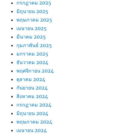
กรกฎาคม 2025
มิถุนายน 2025
พฤษภาคม 2025
เมษายน 2025
มีนาคม 2025
กุมภาพันธ์ 2025
มกราคม 2025
ธันวาคม 2024
พฤศจิกายน 2024
ตุลาคม 2024
กันยายน 2024
สิงหาคม 2024
กรกฎาคม 2024
มิถุนายน 2024
พฤษภาคม 2024
เมษายน 2024