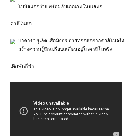
โบนัสแตกง่าย พร้อมอัปเดตเกมใหม่เสมอ
คาสิโนสด
บาคาร่า รูเล็ต เสือมังกร ถ่ายทอดสดจากคาสิโนจริง
สร้างความรู้สึกเปรียบเสมือนอยู่ในคาสิโนจริง
เดิมพันกีฬา