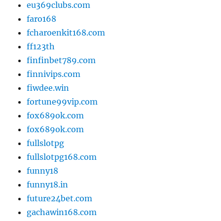
eu369clubs.com
faro168
fcharoenkit168.com
ff123th
finfinbet789.com
finnivips.com
fiwdee.win
fortune99vip.com
fox689ok.com
fox689ok.com
fullslotpg
fullslotpg168.com
funny18
funny18.in
future24bet.com
gachawin168.com