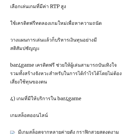
เลือกเล่นเกมที่มีค่า RTP สูง
ใช้เครดิตฟรีทดลองเกมใหม่เพื่อหาความถนัด
วางแผนการเล่นแล้วก็บริหารเงินทุนอย่างมี
สติสัมปชัญญะ
bar4game เครดิตฟรี ช่วยให้ผู้เล่นสามารถบันเทิงใจ
รวมทั้งสร้างจังหวะสำหรับในการได้กำไรได้โดยไม่ต้อง
เสี่ยงใช้ทุนของตน
4) เกมที่มีให้บริการใน bar4game
เกมสล็อตออนไลน์
มีเกมสล็อตจากหลายค่ายดัง กราฟิกสวยสดงดงาม