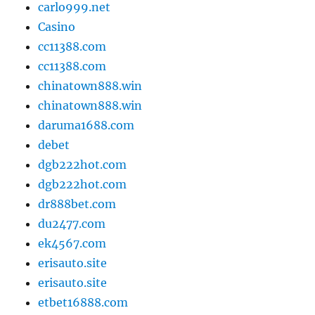
carlo999.net
Casino
cc11388.com
cc11388.com
chinatown888.win
chinatown888.win
daruma1688.com
debet
dgb222hot.com
dgb222hot.com
dr888bet.com
du2477.com
ek4567.com
erisauto.site
erisauto.site
etbet16888.com