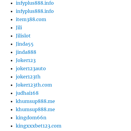
infyplus888.info
infyplus888.info
item388.com
Jili
Jilislot
Jinda55
jinda888
Joker123
joker123auto
joker123th
Joker123th.com
judhai168
khumsup888.me
khumsup888.me
kingdom66n
kingxxxbet123.com