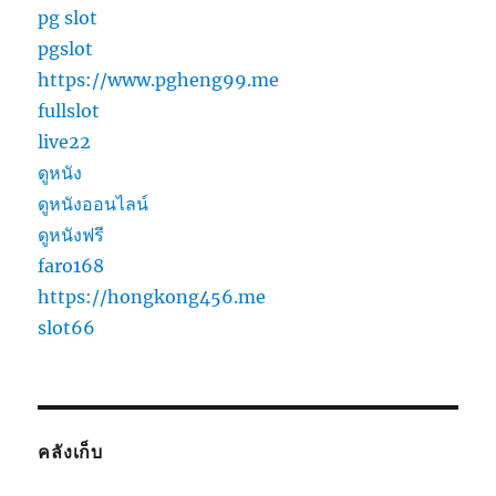
pg slot
pgslot
https://www.pgheng99.me
fullslot
live22
ดูหนัง
ดูหนังออนไลน์
ดูหนังฟรี
faro168
https://hongkong456.me
slot66
คลังเก็บ