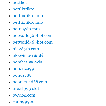
bestbet
betflixtikto
betflixtikto.info
betflixtikto.info
betm4vip.com
betworld369hot.com
betworld369hot.com
bio285th.com
bkkwin เครดิตฟรี
bombet888.win
bonanza99
bonus888
boonlert1688.com
brazil999 slot
bwvip4.com
carlo999.net