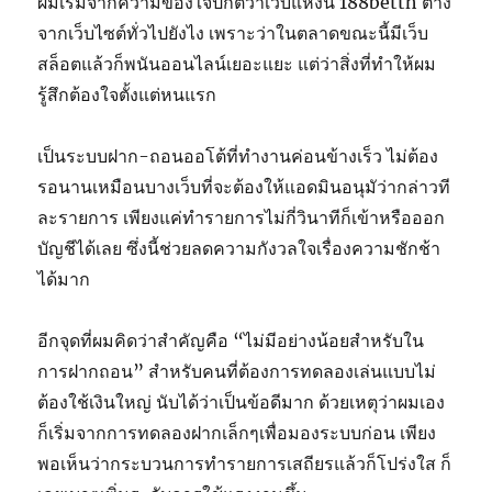
ผมเริ่มจากความข้องใจปกติว่าเว็บแห่งนี้ 188betth ต่าง
จากเว็บไซต์ทั่วไปยังไง เพราะว่าในตลาดขณะนี้มีเว็บ
สล็อตแล้วก็พนันออนไลน์เยอะแยะ แต่ว่าสิ่งที่ทำให้ผม
รู้สึกต้องใจตั้งแต่หนแรก
เป็นระบบฝาก-ถอนออโต้ที่ทำงานค่อนข้างเร็ว ไม่ต้อง
รอนานเหมือนบางเว็บที่จะต้องให้แอดมินอนุมัว่ากล่าวที
ละรายการ เพียงแค่ทำรายการไม่กี่วินาทีก็เข้าหรือออก
บัญชีได้เลย ซึ่งนี้ช่วยลดความกังวลใจเรื่องความชักช้า
ได้มาก
อีกจุดที่ผมคิดว่าสำคัญคือ “ไม่มีอย่างน้อยสำหรับใน
การฝากถอน” สำหรับคนที่ต้องการทดลองเล่นแบบไม่
ต้องใช้เงินใหญ่ นับได้ว่าเป็นข้อดีมาก ด้วยเหตุว่าผมเอง
ก็เริ่มจากการทดลองฝากเล็กๆเพื่อมองระบบก่อน เพียง
พอเห็นว่ากระบวนการทำรายการเสถียรแล้วก็โปร่งใส ก็