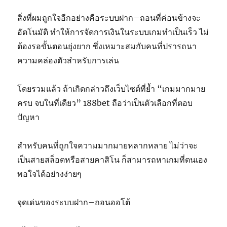
สิ่งที่ผมถูกใจอีกอย่างคือระบบฝาก–ถอนที่ค่อนข้างจะ
อัตโนมัติ ทำให้การจัดการเงินในระบบเกมทำเป็นเร็ว ไม่
ต้องรอขั้นตอนยุ่งยาก ซึ่งเหมาะสมกับคนที่ปรารถนา
ความคล่องตัวสำหรับการเล่น
โดยรวมแล้ว ถ้าเกิดกล่าวถึงเว็บไซต์ที่ย้ำ “เกมมากมาย
ครบ จบในที่เดียว” 188bet ถือว่าเป็นตัวเลือกที่ตอบ
ปัญหา
สำหรับคนที่ถูกใจความมากมายหลากหลาย ไม่ว่าจะ
เป็นสายสล็อตหรือสายคาสิโน ก็สามารถหาเกมที่ตนเอง
พอใจได้อย่างง่ายๆ
จุดเด่นของระบบฝาก–ถอนออโต้