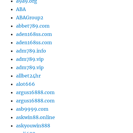
a9a9.org
ABA
ABAGroup2
abbet789.com
aden168ss.com
aden168ss.com
adm789.info
adm789.vip
adm789.vip
allbet24hr
alot666
argus16888.com
argus16888.com
asb9999.com
askwin88.online
askyouwin888