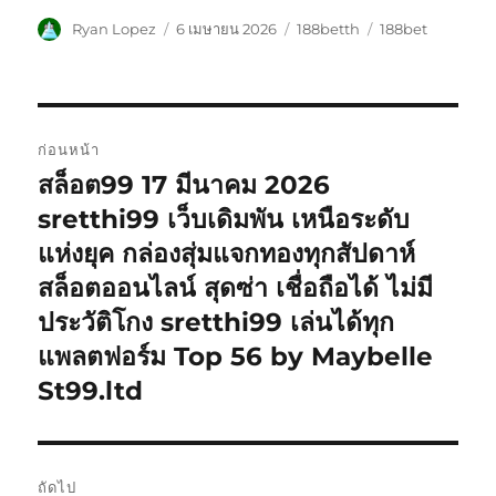
ผู้
เขียน
หมวด
ป้าย
Ryan Lopez
6 เมษายน 2026
188betth
188bet
เขียน
เมื่อ
หมู่
กำกับ
แนะแนว
ก่อนหน้า
เรื่อง
สล็อต99 17 มีนาคม 2026
เรื่อง
ก่อน
sretthi99 เว็บเดิมพัน เหนือระดับ
หน้า:
แห่งยุค กล่องสุ่มแจกทองทุกสัปดาห์
สล็อตออนไลน์ สุดซ่า เชื่อถือได้ ไม่มี
ประวัติโกง sretthi99 เล่นได้ทุก
แพลตฟอร์ม Top 56 by Maybelle
St99.ltd
ถัดไป