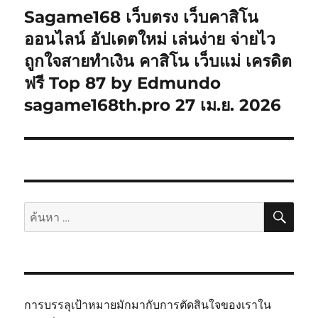
Sagame168 เว็บตรง เว็บคาสิโน
เรื่อง
ต่อ
ออนไลน์ อัปเดตใหม่ เล่นง่าย จ่ายไว
ไป:
ถูกใจสายทำเงิน คาสิโน เว็บแม่ เครดิต
ฟรี Top 87 by Edmundo
sagame168th.pro 27 เม.ย. 2026
ค้นห
ค้นหา:
การบรรลุเป้าหมายมักมากับการตัดสินใจของเราใน