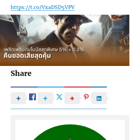
https://t.co/VxaDSD5VPV
Share