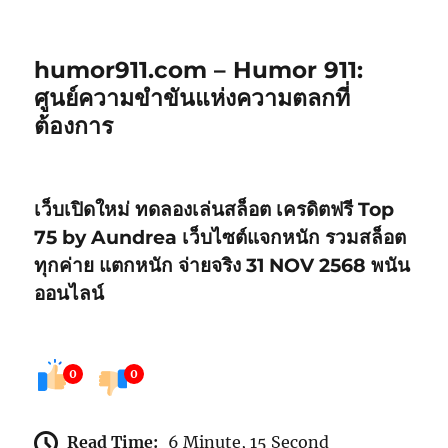
humor911.com – Humor 911:
ศูนย์ความขำขันแห่งความตลกที่
ต้องการ
เว็บเปิดใหม่ ทดลองเล่นสล็อต เครดิตฟรี Top
75 by Aundrea เว็บไซต์แจกหนัก รวมสล็อต
ทุกค่าย แตกหนัก จ่ายจริง 31 NOV 2568 พนัน
ออนไลน์
0
0
Read Time:
6 Minute, 15 Second