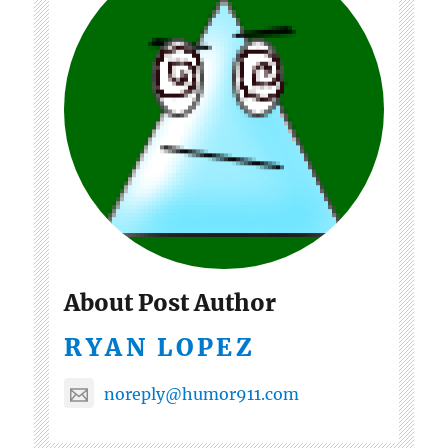
About Post Author
RYAN LOPEZ
noreply@humor911.com