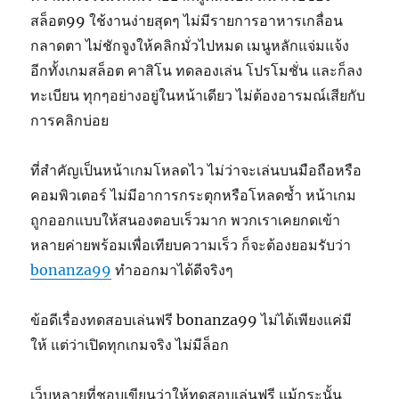
สล็อต99 ใช้งานง่ายสุดๆ ไม่มีรายการอาหารเกลื่อน
กลาดตา ไม่ชักจูงให้คลิกมั่วไปหมด เมนูหลักแจ่มแจ้ง
อีกทั้งเกมสล็อต คาสิโน ทดลองเล่น โปรโมชั่น และก็ลง
ทะเบียน ทุกๆอย่างอยู่ในหน้าเดียว ไม่ต้องอารมณ์เสียกับ
การคลิกบ่อย
ที่สำคัญเป็นหน้าเกมโหลดไว ไม่ว่าจะเล่นบนมือถือหรือ
คอมพิวเตอร์ ไม่มีอาการกระตุกหรือโหลดซ้ำ หน้าเกม
ถูกออกแบบให้สนองตอบเร็วมาก พวกเราเคยกดเข้า
หลายค่ายพร้อมเพื่อเทียบความเร็ว ก็จะต้องยอมรับว่า
bonanza99
ทำออกมาได้ดีจริงๆ
ข้อดีเรื่องทดสอบเล่นฟรี bonanza99 ไม่ได้เพียงแค่มี
ให้ แต่ว่าเปิดทุกเกมจริง ไม่มีล็อก
เว็บหลายที่ชอบเขียนว่าให้ทดสอบเล่นฟรี แม้กระนั้น