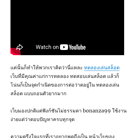
แค่นั้นก็ทำให้พวกเราคิดว่านี่แหละ
ทดลองเล่นสล็อต
เว็บที่มีคุณค่าแก่การทดลอง ทดสอบเล่นสล็อต แล้วก็
โน่นก็เป็นจุดกำเนิดของการต่อว่าดอยู่ใน ทดลองเล่น
สล็อต แบบถอนตัวยากมาก
เว็บมองปกติแต่ฟังก์ชันไม่ธรรมดา bonanza99 ใช้งาน
ง่ายแต่ว่าตอบปัญหาครบทุกจุด
ความตรึงใจแรกที่เราอยากพูดถึงเป็น หน้าเว็บของ