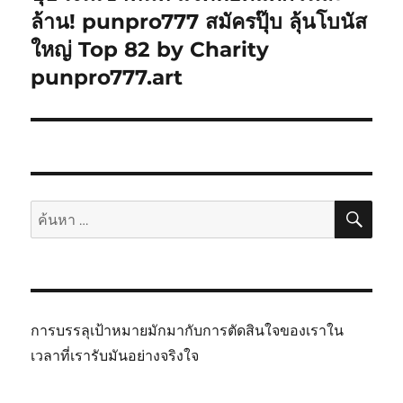
ล้าน! punpro777 สมัครปุ๊บ ลุ้นโบนัส
ใหญ่ Top 82 by Charity
punpro777.art
ค้นห
ค้นหา:
การบรรลุเป้าหมายมักมากับการตัดสินใจของเราใน
เวลาที่เรารับมันอย่างจริงใจ