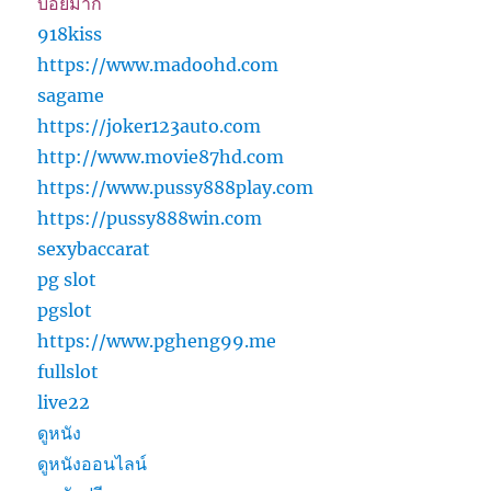
บ่อยมาก
918kiss
https://www.madoohd.com
sagame
https://joker123auto.com
http://www.movie87hd.com
https://www.pussy888play.com
https://pussy888win.com
sexybaccarat
pg slot
pgslot
https://www.pgheng99.me
fullslot
live22
ดูหนัง
ดูหนังออนไลน์