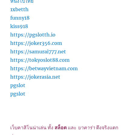
หนังโป๊ไทย
1xbetth
funny18
kiss918
https://pgslotth.io
https://joker356.com
https://samurai777.net
https://tokyoslot88.com
https://betwayvietnam.com
https://jokerasia.net
pgslot
pgslot
เว็บคาสิโนน่าเล่น ทั้ง
สล็อต
และ
บาคาร่า
ตึงจริงแตก