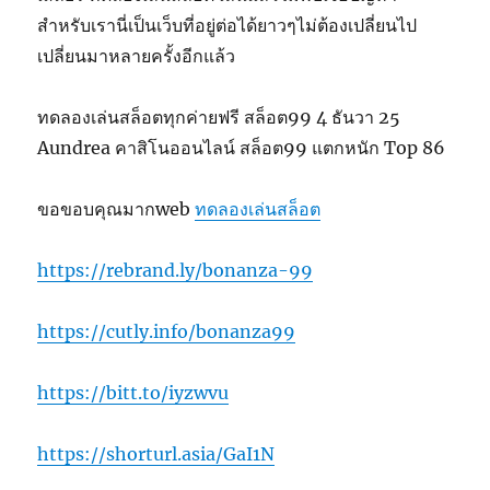
สำหรับเรานี่เป็นเว็บที่อยู่ต่อได้ยาวๆไม่ต้องเปลี่ยนไป
เปลี่ยนมาหลายครั้งอีกแล้ว
ทดลองเล่นสล็อตทุกค่ายฟรี สล็อต99 4 ธันวา 25
Aundrea คาสิโนออนไลน์ สล็อต99 แตกหนัก Top 86
ขอขอบคุณมากweb
ทดลองเล่นสล็อต
https://rebrand.ly/bonanza-99
https://cutly.info/bonanza99
https://bitt.to/iyzwvu
https://shorturl.asia/GaI1N