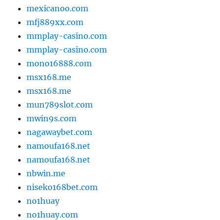
mexicanoo.com
mfj889xx.com
mmplay-casino.com
mmplay-casino.com
mono16888.com
msx168.me
msx168.me
mun789slot.com
mwin9s.com
nagawaybet.com
namoufa168.net
namoufa168.net
nbwin.me
niseko168bet.com
no1huay
no1huay.com