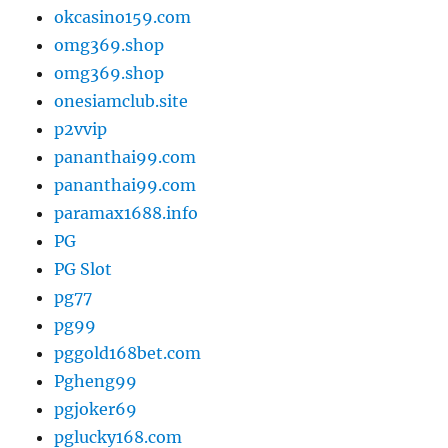
okcasino159.com
omg369.shop
omg369.shop
onesiamclub.site
p2vvip
pananthai99.com
pananthai99.com
paramax1688.info
PG
PG Slot
pg77
pg99
pggold168bet.com
Pgheng99
pgjoker69
pglucky168.com