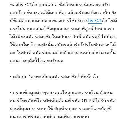
ของlive22เว็บก่อนเสมอ ซึ่งเว็บขอเรานี่แหละขอรับ
ตอบโจทย์ของคุณได้มากที่สุดแล้วครับผม ยิ่งกว่านั้น ยัง
มีข้อดีอีกมากมายมากของการใช้บริการ
live22
เว็บไซต์
ตรงไม่ผ่านเอเย่นต์ ซึ่งคุณสามารถมาพิสูจน์กับพวกเรา
ได้ เพียงสมัครสมาชิกใหม่กับเราวันนี้ สมัครฟรี ไม่มีค่า
ใช้จ่ายใดๆก็ตามทั้งนั้น สมัครแล้วรับโปรโมชั่นต่างๆได้
เลยในทันที สมัครสล็อตด้วยตัวเองผ่านหน้าเว็บ ตามขั้น
ตอนต่างๆดังนี้ได้เลยครับผม
• คลิกปุ่ม ‘ลงทะเบียนสมัครสมาชิก’ ที่หน้าเว็บ
• กรอกข้อมูลต่างๆของคุณให้ถูกและครบถ้วน ดังเช่น
เบอร์โทรศัพท์โทรศัพท์เคลื่อนที่ รหัส OTP ที่ได้รับ รหัส
ผ่านที่คุณปรารถนาใช้ บัญชีธนาคาร และก็เลขบัญชี
ธนาคาร พร้อมตอบคำถามเพิ่มจากระบบ