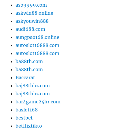
asb9999.com
askwin88.online
askyouwin888
audi688.com
aungpao168.online
autoslot16888.com
autoslot16888.com
ba88th.com
ba88th.com
Baccarat
baj88thbz.com
baj88thbz.com
bar4game24hr.com
baslot168
bestbet
betflixtikto