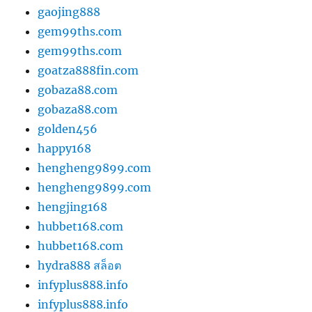
gaojing888
gem99ths.com
gem99ths.com
goatza888fin.com
gobaza88.com
gobaza88.com
golden456
happy168
hengheng9899.com
hengheng9899.com
hengjing168
hubbet168.com
hubbet168.com
hydra888 สล็อต
infyplus888.info
infyplus888.info