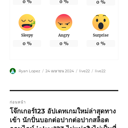
0
%
0
%
0
%
Sleepy
Angry
Surprise
0
%
0
%
0
%
ผู้
เขียน
หมวด
ป้าย
Ryan Lopez
24 เมษายน 2024
live22
live22
เขียน
เมื่อ
หมู่
กำกับ
แนะแนว
ก่อนหน้า
เรื่อง
โจ๊กเกอร์123 อัปเดทเกมใหม่ล่าสุดทาง
เรื่อง
ก่อน
เข้า นักปั่นบอกต่อปากต่อปากสล็อต
หน้า: