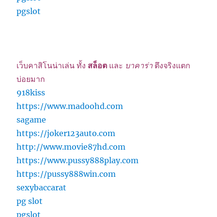
pgslot
เว็บคาสิโนน่าเล่น ทั้ง
สล็อต
และ
บาคาร่า
ตึงจริงแตก
บ่อยมาก
918kiss
https://www.madoohd.com
sagame
https://joker123auto.com
http://www.movie87hd.com
https://www.pussy888play.com
https://pussy888win.com
sexybaccarat
pg slot
pgslot