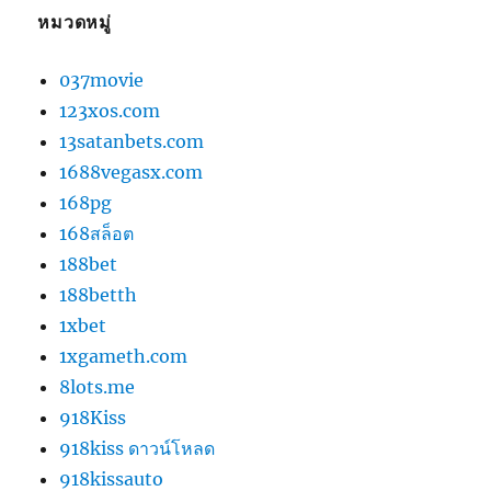
หมวดหมู่
037movie
123xos.com
13satanbets.com
1688vegasx.com
168pg
168สล็อต
188bet
188betth
1xbet
1xgameth.com
8lots.me
918Kiss
918kiss ดาวน์โหลด
918kissauto