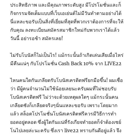
ประสิทธิภาพ และมีคุณภาพระดับสูง มีโปรโมชั่นและก็
กิจกรรมจัดเต็มแบบที่เว็บเอเย่นต์ไม่มีวันทำตามอย่างได้
นี่แหละขอรับเป็นสิ่งที่เยี่ยมที่สุดที่พวกเราต้องการที่จะให้
กับคุณ ลงทะเบียนสมัครสมาชิกใหม่กับพวกเราได้แล้ว
วันนี้ อย่ารอช้า สมัครเลย!
ไม่รับโบนัสก็ไม่เป็นไร! แม้กระนั้นถ้าเกิดเล่นเสียเมื่อไหร่
มีคืนแน่ๆ กับโปรโมชั่น Cash Back 10% จาก LIVE22
ไหนคนใดกันเกลียดรับโบนัสเครดิตฟรียกมือขึ้น! ผมเชื่อ
ว่า มีผู้คนจำนวนไม่ใช้น้อยเลยนะครับผมที่ไม่ชอบรับ
โบนัสเครดิตฟรี ไม่ว่าจะด้วยเหตุผลใดๆ แม้กระนั้นคน
เกลียดชังก็เกลียดจริงๆนั่นแหละขอรับ เพราะโดยมาก
แล้ว สล็อตโปรโมชั่นโบนัสเครดิตฟรีควรมีวิธีการทำ
ยอดอยู่ตลอด ซึ่งผู้ใดกันแน่ที่รังเกียจทำยอดก็จำต้องเซย์
โนไปเลยล่ะนะครับ ซึ่งเรา live22 ทราบกันดีอยู่แล้ว จึง