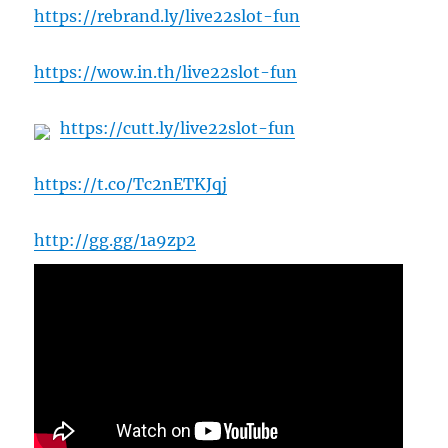
https://rebrand.ly/live22slot-fun
https://wow.in.th/live22slot-fun
https://cutt.ly/live22slot-fun
https://t.co/Tc2nETKJqj
http://gg.gg/1a9zp2