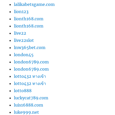
lalikabetsgame.com
lion123
lionth168.com
lionth168.com
live22
live22slot
lnw365bet.com
london45
london6789.com
london6789.com
lotto432 ทางเข้า
lotto432 ทางเข้า
lotto888
luckycat789.com
luis16888.com
luke999.net