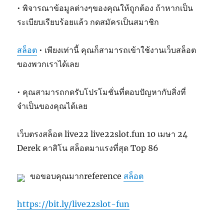
• พิจารณาข้อมูลต่างๆของคุณให้ถูกต้อง ถ้าหากเป็น
ระเบียบเรียบร้อยแล้ว กดสมัครเป็นสมาชิก
สล็อต
• เพียงเท่านี้ คุณก็สามารถเข้าใช้งานเว็บสล็อต
ของพวกเราได้เลย
• คุณสามารถกดรับโปรโมชั่นที่ตอบปัญหากับสิ่งที่
จำเป็นของคุณได้เลย
เว็บตรงสล็อต live22 live22slot.fun 10 เมษา 24
Derek คาสิโน สล็อตมาแรงที่สุด Top 86
ขอขอบคุณมากreference
สล็อต
https://bit.ly/live22slot-fun