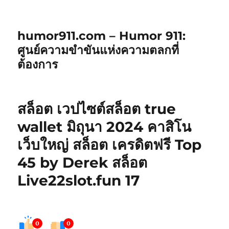
humor911.com – Humor 911:
ศูนย์ความขำขันแห่งความตลกที่
ต้องการ
สล็อต เวปไซต์สล็อต true
wallet มิถุนา 2024 คาสิโน
เว็บใหญ่ สล็อต เครดิตฟรี Top
45 by Derek สล็อต
Live22slot.fun 17
0
0