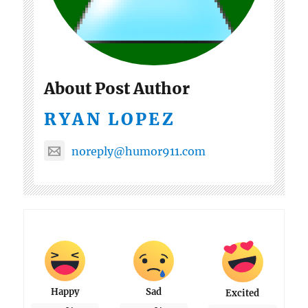
About Post Author
RYAN LOPEZ
noreply@humor911.com
Happy
Sad
Excited