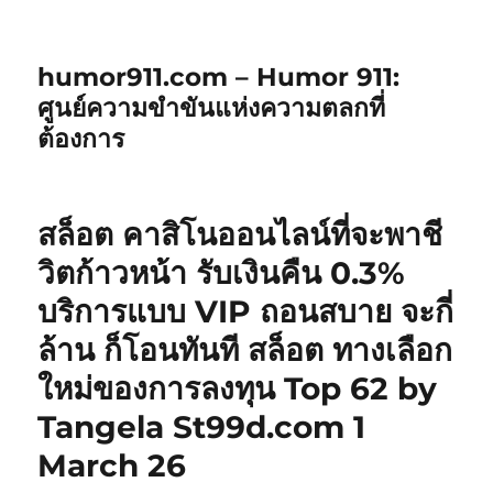
humor911.com – Humor 911:
ศูนย์ความขำขันแห่งความตลกที่
ต้องการ
สล็อต คาสิโนออนไลน์ที่จะพาชี
วิตก้าวหน้า รับเงินคืน 0.3%
บริการแบบ VIP ถอนสบาย จะกี่
ล้าน ก็โอนทันที สล็อต ทางเลือก
ใหม่ของการลงทุน Top 62 by
Tangela St99d.com 1
March 26