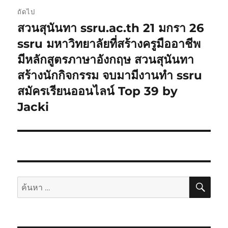
ถัดไป
สวนสุนันทา ssru.ac.th 21 มกรา 26
เรื่อง
ต่อ
ssru มหาวิทยาลัยที่สร้างครูมืออาชีพ
ไป:
มีหลักสูตรภาษาอังกฤษ สวนสุนันทา
สร้างนักกิจกรรม จบมามีงานทำ ssru
สมัครเรียนออนไลน์ Top 39 by
Jacki
ค้นห
ค้นหา: