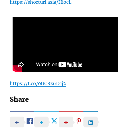
https://shorturl.asia/HiocL
https://t.co/0GCRz6Dcj2
Share