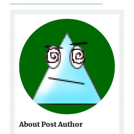
About Post Author