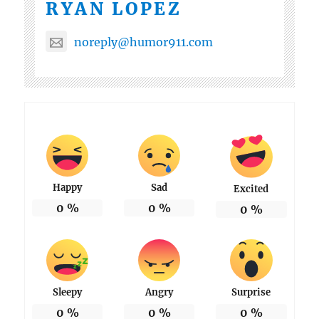
RYAN LOPEZ
noreply@humor911.com
Happy
Sad
Excited
0
%
0
%
0
%
Sleepy
Angry
Surprise
0
%
0
%
0
%