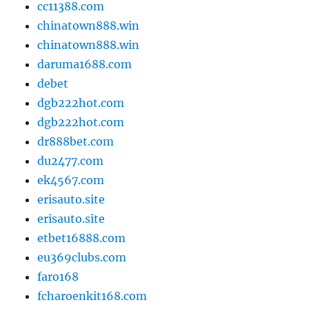
cc11388.com
chinatown888.win
chinatown888.win
daruma1688.com
debet
dgb222hot.com
dgb222hot.com
dr888bet.com
du2477.com
ek4567.com
erisauto.site
erisauto.site
etbet16888.com
eu369clubs.com
faro168
fcharoenkit168.com