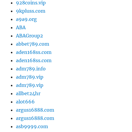
928coins.vip
9kpluss.com
a9a9.org
ABA
ABAGroup2
abbet789.com
aden168ss.com
aden168ss.com
adm789.info
adm789.vip
adm789.vip
allbet24hr
alot666
argus16888.com
argus16888.com
asb9999.com