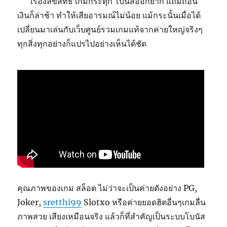
เรื่องลิขสิทธิ์ เกมกระตุก โบนัสออกยาก แถมถอน
เงินก็ล่าช้า ทำให้เสียอารมณ์ไม่น้อย แม้กระนั้นเมื่อได้
เปลี่ยนมาเล่นกับเว็บศูนย์รวมเกมแท้จากค่ายใหญ่จริงๆ
ทุกสิ่งทุกอย่างก็แปรไปอย่างเห็นได้ชัด
คุณภาพของเกม สล็อต ไม่ว่าจะเป็นค่ายดังอย่าง PG,
Joker,
sretthi99
Slotxo หรือค่ายยอดฮิตอื่นๆเกมลื่น
ภาพสวย เสียงเหมือนจริง แล้วก็ที่สำคัญเป็นระบบโบนัส