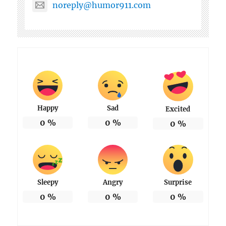
noreply@humor911.com
Happy
Sad
Excited
0
%
0
%
0
%
Sleepy
Angry
Surprise
0
%
0
%
0
%