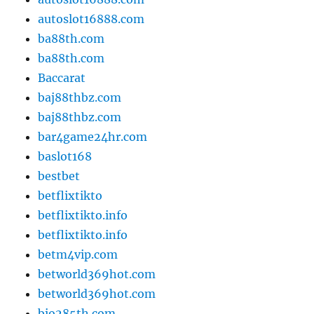
autoslot16888.com
ba88th.com
ba88th.com
Baccarat
baj88thbz.com
baj88thbz.com
bar4game24hr.com
baslot168
bestbet
betflixtikto
betflixtikto.info
betflixtikto.info
betm4vip.com
betworld369hot.com
betworld369hot.com
bio285th.com