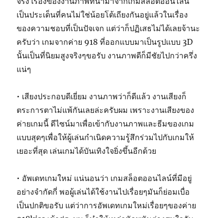
จริง เรื่องของงานภาพที่นำมาจากเกมสล็อตออนไลน์
เป็นประเด็นที่คนไม่ใช่น้อยโต้เถียงกันอยู่แล้วในเรื่อง
ของความชอบที่เป็นปัจเจก แต่ว่าก็ปฏิเสธไม่ได้เลยจ้านะ
ครับว่า เกมจากค่าย 918 ที่ออกแบบมาเป็นรูปแบบ 3D
นั้นเป็นที่นิยมสูงจริงๆขอรับ งานภาพดีก็มีชัยไปกว่าครึ่ง
แน่ๆ
• เสียงประกอบดีเยี่ยม งานภาพว่าก็ดีแล้ว งานเสียงก็
ตระการตาไม่แพ้กันเลยล่ะครับผม เพราะงานเสียงของ
ค่ายเกมนี้ ดีไซน์มาเพื่อเข้ากับงานภาพและธีมของเกม
แบบสุดๆเพื่อให้ผู้เล่นกำเนิดความรู้สึกร่วมไปกับเกมให้
เยอะที่สุด เล่นเกมได้บันเทิงใจยิ่งขึ้นอีกด้วย
• อัพเดทเกมใหม่ แน่นอนว่า เกมสล็อตออนไลน์ที่มีอยู่
อย่างจำกัดกี่ พอผู้เล่นได้ใช้งานไปเรื่อยๆมันก็ย่อมเบื่อ
เป็นปกติขอรับ แต่ว่าการอัพเดทเกมใหม่เรื่อยๆของค่าย