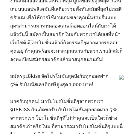
งานเกมสล็อตออนไลน์ที่ดีที่สุด ถูกลิขสิทธิ์สูงที่สุด ก็เล่น
เกมบนแอปพลิเคชั่นที่เสถียรรวมทั้งทันสมัยที่สุดไปเลยสิ
ครับผม เพื่อให้การใช้งานเกมของคุณนั้นราบรื่นแบบ
สุดๆสามารถมาททดลองเล่นสล็อตออนไลน์กับเราได้
แล้ววันนี้ สมัครเป็นสมาชิกใหม่กับพวกเราได้เลยที่หน้า
เว็บไซต์ มีโปรโมชั่นแล้วก็กิจกรรมดีๆมากมายรอคอย
คุณอยู่ ถ้าคุณพร้อมจะมาสนุกสนานกับพวกเราแล้วล่ะก็
ลงทะเบียนสมัครสมาชิกแล้วมาสนุกสนานกัน!
สมัคร918kiss จัดโปรโมชั่นสุดปังกับทุกยอดฝาก
5% รับโบนัสเครดิตฟรีสูงสุด 1,000 บาท!
มาครับทุกคน! มารับโปรโมชั่นดีๆจากพวกเรา
918KISS กันเถิดขอรับ กับโปรโมชั่นทุกยอดฝาก 5%
จากพวกเรา โปรโมชั่นดีๆที่ไม่ว่าคุณจะเป็นใครก็ช่าง
สมาชิกเก่าหรือใหม่ ก็สามารถมารับโปรโมชั่นดีๆแบบนี้