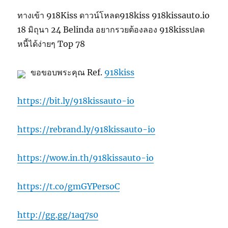
ทางเข้า 918Kiss ดาวน์โหลด918kiss 918kissauto.io
18 มิถุนา 24 Belinda อยากรวยต้องลอง 918kissปลด
หนี้ได้ง่ายๆ Top 78
ขอขอบพระคุณ Ref.
918kiss
https://bit.ly/918kissauto-io
https://rebrand.ly/918kissauto-io
https://wow.in.th/918kissauto-io
https://t.co/gmGYPersoC
http://gg.gg/1aq7s0