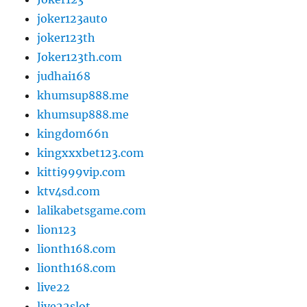
joker123auto
joker123th
Joker123th.com
judhai168
khumsup888.me
khumsup888.me
kingdom66n
kingxxxbet123.com
kitti999vip.com
ktv4sd.com
lalikabetsgame.com
lion123
lionth168.com
lionth168.com
live22
live22slot