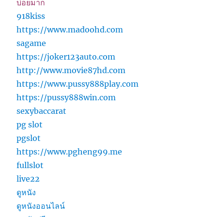
บ่อยมาก
918kiss
https://www.madoohd.com
sagame
https://joker123auto.com
http://www.movie87hd.com
https://www.pussy888play.com
https://pussy888win.com
sexybaccarat
pg slot
pgslot
https://www.pgheng99.me
fullslot
live22
ดูหนัง
ดูหนังออนไลน์