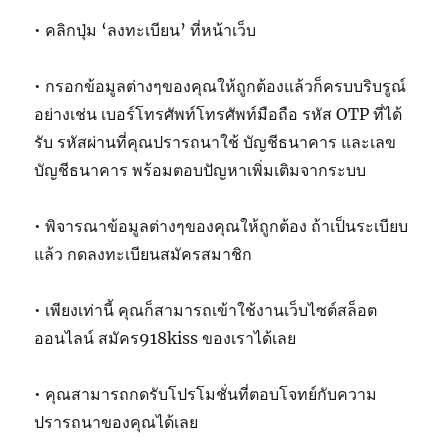
• คลิกปุ่ม ‘ลงทะเบียน’ ที่หน้าเว็บ
• กรอกข้อมูลต่างๆของคุณให้ถูกต้องแล้วก็ครบบริบรูณ์
อย่างเช่น เบอร์โทรศัพท์โทรศัพท์มือถือ รหัส OTP ที่ได้
รับ รหัสผ่านที่คุณปรารถนาใช้ บัญชีธนาคาร และเลข
บัญชีธนาคาร พร้อมตอบปัญหาเพิ่มเติมจากระบบ
• พิจารณาข้อมูลต่างๆของคุณให้ถูกต้อง ถ้าเป็นระเบียบ
แล้ว กดลงทะเบียนสมัครสมาชิก
• เพียงเท่านี้ คุณก็สามารถเข้าใช้งานเว็บไซต์สล็อต
ออนไลน์ สมัคร918kiss ของเราได้เลย
• คุณสามารถกดรับโปรโมชั่นที่ตอบโจทย์กับความ
ปรารถนาของคุณได้เลย