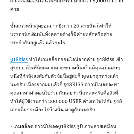
เกมสล็อตออนไลน์ในขณะนี้ที่มีมากกว่า 8,000 เกมจาก
ค่าย
ชั้นแนวหน้าสุดยอดมากยิ่งกว่า 20 ค่ายนั้น ก็ทำให้
บรรดานักเดิมพันทั้งหลายต่างก็มีค่ายหลักหรือค่าย
ประจำกันอยู่แล้ว แล้วอะไร
918kiss
ทำให้เกมสล็อตออนไลน์จากค่าย 918kiss เข้า
สู่ระบบ เป็นที่นิยมมากมายขนาดนี้นะ? แม้คุณเป็นคนๆ
หนึ่งที่กำลังสงสัยกับหัวข้อนี้อยู่ล่ะก็ คุณมาถูกทางแล้ว
นะครับ เนื่องจากผมแล้วก็ 918KISS ดาวน์โหลดจะพา
คุณมาหาคำตอบไปร่วมกันเลยว่า นี่แหละครับคือสิ่งที่
ทำให้ผู้ใช้งานกว่า 200,000 USER ต่างเทใจให้กับ 918
แบบเต็มๆจะมีอะไรบ้างนั้น มาดูกันนะครับ
• เกมสล็อต ดาวน์โหลด918kiss 3D ภาพสวยเหมือน