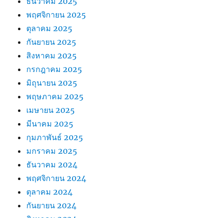
ธันวาคม 2025
พฤศจิกายน 2025
ตุลาคม 2025
กันยายน 2025
สิงหาคม 2025
กรกฎาคม 2025
มิถุนายน 2025
พฤษภาคม 2025
เมษายน 2025
มีนาคม 2025
กุมภาพันธ์ 2025
มกราคม 2025
ธันวาคม 2024
พฤศจิกายน 2024
ตุลาคม 2024
กันยายน 2024