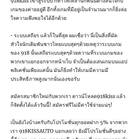
918kiss เข้าสู่ระบบ ก็ทำให้เหล่านักพนันต่างสนใจกับ
เกมของค่ายอยู่ดี อีกทั้งเกมที่มีอยู่เป็นจำนวนมากก็ยิ่งล่อ
ใจความพึงพอใจได้อีกด้วย
• ระบบเสถียร แล้วก็ในที่สุด ผมเชื่อว่า นี่เป็นสิ่งที่มัด
หัวใจนักเดิมพันชาวไทยแบบสุดๆด้วยเหตุว่าระบบเกม
ของ 918 นั้นเสถียรแบบสุดๆด้วยความที่ระบบเกมของ
พวกเขาแยกออกจากหน้าเว็บ จำเป็นต้องเล่นเกมบนแอป
พลิเคชั่นเพียงแค่นั้น มันก็ยิ่งทำให้เกมมีความมี
ประสิทธิภาพสูงมากนั่นเองขอรับ
สมัครสมาชิกใหม่กับพวกเรา ดาวน์โหลด918kiss แล้ว
ก็จัดตั้งได้แล้ววันนี้! สมัครฟรีไม่มีค่าใช้จ่ายแน่ๆ!
เป็นยังไงบ้างครับกับโปรโมชั่นทุกยอดฝาก 5% จากพวก
เรา 918KISSAUTO บอกเลยว่า ยังมีโปรโมชั่นดีๆอย่าง