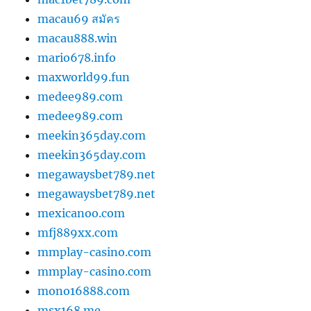
macau69 สมัคร
macau888.win
mario678.info
maxworld99.fun
medee989.com
medee989.com
meekin365day.com
meekin365day.com
megawaysbet789.net
megawaysbet789.net
mexicanoo.com
mfj889xx.com
mmplay-casino.com
mmplay-casino.com
mono16888.com
msx168.me