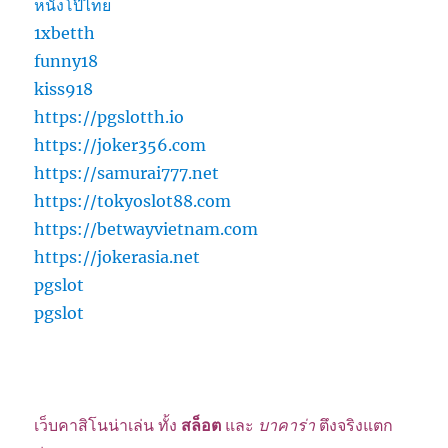
หนังโป๊ไทย
1xbetth
funny18
kiss918
https://pgslotth.io
https://joker356.com
https://samurai777.net
https://tokyoslot88.com
https://betwayvietnam.com
https://jokerasia.net
pgslot
pgslot
เว็บคาสิโนน่าเล่น ทั้ง
สล็อต
และ
บาคาร่า
ตึงจริงแตก