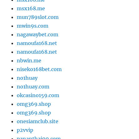
msx168.me
mun789slot.com
mwin9s.com
nagawaybet.com
namoufa168.net
namoufa168.net
nbwin.me
niseko168bet.com
no1huay
no1huay.com
okcasino159.com
omg369.shop
omg369.shop
onesiamclub.site
p2vvip
pananthai99.com