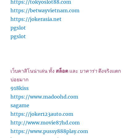
https://tokyoslot88.com
https://betwayvietnam.com
https://jokerasia.net
pgslot
pgslot
เว็บคาสิโนน่าเล่น ทั้ง
สล็อต
และ
บาคาร่า
ตึงจริงแตก
บ่อยมาก
918kiss
https://www.madoohd.com
sagame
https://joker123auto.com
http://www.movie87hd.com
https://www.pussy888play.com