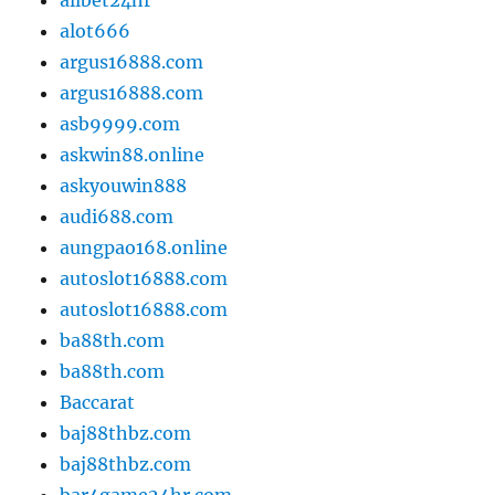
allbet24hr
alot666
argus16888.com
argus16888.com
asb9999.com
askwin88.online
askyouwin888
audi688.com
aungpao168.online
autoslot16888.com
autoslot16888.com
ba88th.com
ba88th.com
Baccarat
baj88thbz.com
baj88thbz.com