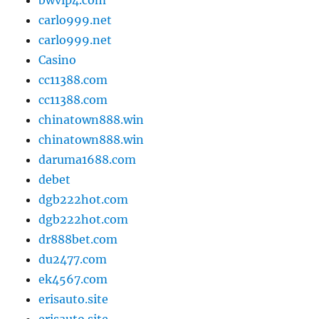
bwvip4.com
carlo999.net
carlo999.net
Casino
cc11388.com
cc11388.com
chinatown888.win
chinatown888.win
daruma1688.com
debet
dgb222hot.com
dgb222hot.com
dr888bet.com
du2477.com
ek4567.com
erisauto.site