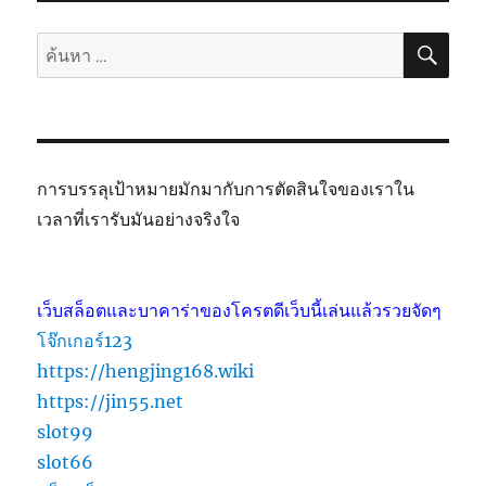
ค้นห
ค้นหา:
การบรรลุเป้าหมายมักมากับการตัดสินใจของเราใน
เวลาที่เรารับมันอย่างจริงใจ
เว็บสล็อตและบาคาร่าของโครตดีเว็บนี้เล่นแล้วรวยจัดๆ
โจ๊กเกอร์123
https://hengjing168.wiki
https://jin55.net
slot99
slot66