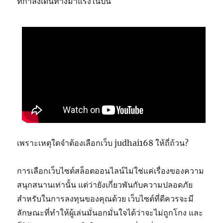
ที่กำลังเดินทางมาแรงในปีนี้
เพราะเหตุใดจำต้องเลือกเว็บ judhai168 ให้ถี่ถ้วน?
การเลือกเว็บไซต์สล็อตออนไลน์ไม่ใช่แค่เรื่องของความ
สนุกสนานเท่านั้น แต่ว่ายังเกี่ยวพันกับความปลอดภัย
สำหรับในการลงทุนของคุณด้วย เว็บไซต์ที่ดีควรจะมี
ลักษณะที่ทำให้ผู้เล่นมั่นอกมั่นใจได้ว่าจะไม่ถูกโกง และ