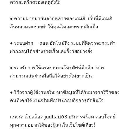
ควรจะตรึกตรองเหตุดังนี้:
● ความมากมายหลากหลายของเกมส์: เว็บที่มีเกมส์
ล้นหลามจะช่วยทำให้คุณไม่เคยทราบสึกเบื่อ
● ระบบฝาก – ถอน อัตโนมัติ: ระบบที่ดีควรจะกระทำ
ฝากถอนได้อย่างรวดเร็วและก็ง่ายอย่างยิ่ง
● รองรับการใช้แรงงานบนโทรศัพท์มือถือ: ควร
สามารถเล่นผ่านมือถือได้อย่างไม่ยากเย็น
● รีวิวจากผู้ใช้งานจริง: หาข้อมูลที่ได้รับมาจากรีวิวของ
คนที่เคยใช้งานจริงเพื่อประกอบกิจการตัดสินใจ
แนะนำเว็บสล็อต judhai168 บริการพร้อม ตอบโจทย์
ทุกความอยากได้ของผู้เล่นในเว็บไซต์เดียว!