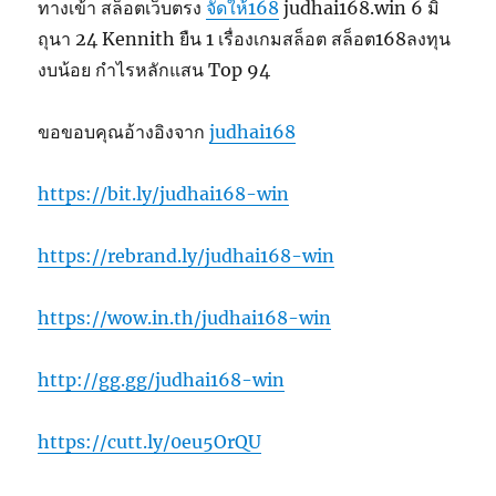
ทางเข้า สล็อตเว็บตรง
จัดให้168
judhai168.win 6 มิ
ถุนา 24 Kennith ยืน 1 เรื่องเกมสล็อต สล็อต168ลงทุน
งบน้อย กำไรหลักแสน Top 94
ขอขอบคุณอ้างอิงจาก
judhai168
https://bit.ly/judhai168-win
https://rebrand.ly/judhai168-win
https://wow.in.th/judhai168-win
http://gg.gg/judhai168-win
https://cutt.ly/0eu5OrQU