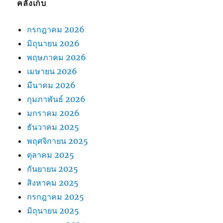
คลังเก็บ
กรกฎาคม 2026
มิถุนายน 2026
พฤษภาคม 2026
เมษายน 2026
มีนาคม 2026
กุมภาพันธ์ 2026
มกราคม 2026
ธันวาคม 2025
พฤศจิกายน 2025
ตุลาคม 2025
กันยายน 2025
สิงหาคม 2025
กรกฎาคม 2025
มิถุนายน 2025