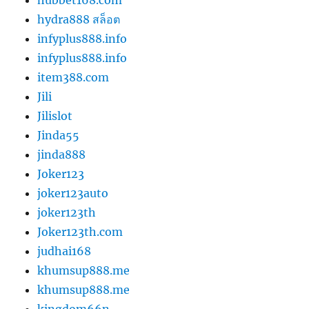
hubbet168.com
hydra888 สล็อต
infyplus888.info
infyplus888.info
item388.com
Jili
Jilislot
Jinda55
jinda888
Joker123
joker123auto
joker123th
Joker123th.com
judhai168
khumsup888.me
khumsup888.me