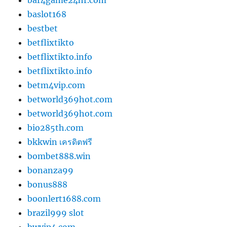
bar4game24hr.com
baslot168
bestbet
betflixtikto
betflixtikto.info
betflixtikto.info
betm4vip.com
betworld369hot.com
betworld369hot.com
bio285th.com
bkkwin เครดิตฟรี
bombet888.win
bonanza99
bonus888
boonlert1688.com
brazil999 slot