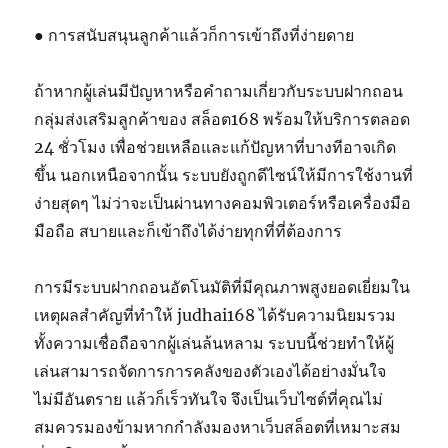
● การสนับสนุนลูกค้าแล้วก็การเข้าถึงที่ง่ายดาย
ถ้าหากผู้เล่นมีปัญหาหรือคำถามเกี่ยวกับระบบฝากถอน
กลุ่มส่งเสริมลูกค้าของ สล็อต168 พร้อมให้บริการตลอด
24 ชั่วโมง เพื่อช่วยเหลือและแก้ปัญหาที่บางทีอาจเกิด
ขึ้น นอกเหนือจากนั้น ระบบยังถูกดีไซน์ให้มีการใช้งานที่
ง่ายสุดๆ ไม่ว่าจะเป็นผ่านทางคอมพิวเตอร์หรือเครื่องมือ
มือถือ สบายและก็เข้าถึงได้ง่ายทุกที่ที่ต้องการ
การมีระบบฝากถอนอัตโนมัติที่มีคุณภาพสูงยอดเยี่ยมใน
เหตุผลสำคัญที่ทำให้ judhai168 ได้รับความนิยมรวม
ทั้งความเชื่อถือจากผู้เล่นล้นหลาม ระบบนี้ช่วยทำให้ผู้
เล่นสามารถจัดการการคลังของตัวเองได้อย่างมั่นใจ
ไม่มีอันตราย แล้วก็เร็วทันใจ จึงเป็นเว็บไซต์ที่คุณไม่
สมควรมองข้ามหากกำลังมองหาเว็บสล็อตที่เหมาะสม