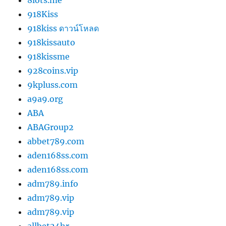
8lots.me
918Kiss
918kiss ดาวน์โหลด
918kissauto
918kissme
928coins.vip
9kpluss.com
a9a9.org
ABA
ABAGroup2
abbet789.com
aden168ss.com
aden168ss.com
adm789.info
adm789.vip
adm789.vip