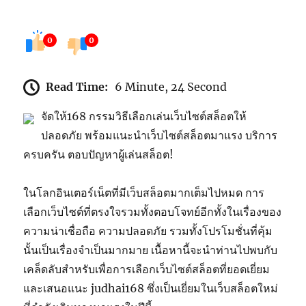
0
0
Read Time:
6 Minute, 24 Second
จัดให้168 กรรมวิธีเลือกเล่นเว็บไซต์สล็อตให้
ปลอดภัย พร้อมแนะนำเว็บไซต์สล็อตมาแรง บริการ
ครบครัน ตอบปัญหาผู้เล่นสล็อต!
ในโลกอินเตอร์เน็ตที่มีเว็บสล็อตมากเต็มไปหมด การ
เลือกเว็บไซต์ที่ตรงใจรวมทั้งตอบโจทย์อีกทั้งในเรื่องของ
ความน่าเชื่อถือ ความปลอดภัย รวมทั้งโปรโมชั่นที่คุ้ม
นั้นเป็นเรื่องจำเป็นมากมาย เนื้อหานี้จะนำท่านไปพบกับ
เคล็ดลับสำหรับเพื่อการเลือกเว็บไซต์สล็อตที่ยอดเยี่ยม
และเสนอแนะ judhai168 ซึ่งเป็นเยี่ยมในเว็บสล็อตใหม่