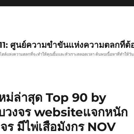
 ศูนย์ความขำขันแห่งความตลกที่ต้
ล์แห่งความตลกที่จะทำให้คุณยิ้มและหัวเราะตลอดเวลา ค้นพบเนื้อหาที่ทำให้ว
ใหม่ล่าสุด Top 90 by
บวงจร websiteแจกหนัก
ร มีไพ่เสือมังกร NOV