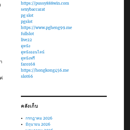
https://pussy888win.com
ม
sexybaccarat
pg slot
pgslot
https://www.pgheng99.me
fullslot
live22
ดูหนัง
ดูหนังออนไลน์
อ
ดูหนังฟรี
รา
faro168
https://hongkong456.me
slot66
ค่
คลังเก็บ
กรกฎาคม 2026
มิถุนายน 2026