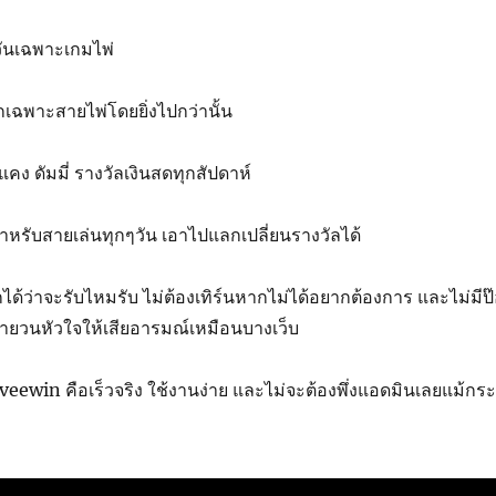
วันเฉพาะเกมไพ่
กเฉพาะสายไพ่โดยยิ่งไปกว่านั้น
แคง ดัมมี่ รางวัลเงินสดทุกสัปดาห์
หรับสายเล่นทุกๆวัน เอาไปแลกเปลี่ยนรางวัลได้
อกได้ว่าจะรับไหมรับ ไม่ต้องเทิร์นหากไม่ได้อยากต้องการ และไม่มีป
วนหัวใจให้เสียอารมณ์เหมือนบางเว็บ
ewin คือเร็วจริง ใช้งานง่าย และไม่จะต้องพึ่งแอดมินเลยแม้กระ