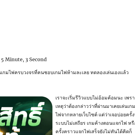
5 Minute, 3 Second
นเกมไพ่ครบวงจรที่คนชอบเกมไพ่ห้ามละเลย ทดลองเล่นเองแล้ว
เราจะเริ่มรีวิวแบบไม่อ้อมค้อมนะ เพร
เหตุว่าต้องกล่าวว่าที่ผ่านมาเคยเล่นเก
ไพ่จากหลายเว็บไซต์ แต่ว่าเจอบ่อยครั้งท
ระบบไม่เสถียร เกมค้างตอนแจกไพ่ หรื
ครั้งคราวแจกไพ่เสร็จยังไม่ทันได้คิดก็