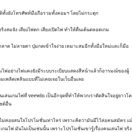
ด้ทั้งยังโทรศัพท์มือถือรวมทั้งคอมฯ โดยไม่กระตุก
ริงสมจัง เสียงไพ่ตก เสียงเปิดไพ่ ทำให้ตื่นเต้นตลอดเกม
กลาด ไม่ลายตา ปุ่มกดเข้าใจง่าย เหมาะสมอีกทั้งมือใหม่และก็มือ
ไพ่อย่างไพ่แคงยังมีระบบระเบียบแสดงสีหน้าแล้วก็อารมณ์ของผู้
ามเพลิดเพลินแบบที่ไม่เคยเจอในเว็บอื่นเลย
เล่นเกมไพ่ที่ veewin เป็นอีกจุดที่ทำให้พวกเราตัดสินใจอยู่ยาวโ
ต์อื่น
ค่อยสนใจโปรโมชั่นเท่าไหร่ เพราะคิดว่ามันมีไว้ล่อคนสมัคร แม
เกมไพ่ มันไม่เป็นเช่นนั้น เพราะโปรโมชั่นเขารู้เรื่องคนเล่นไพ่ จริ