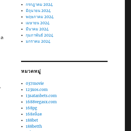
กรกฎาคม 2024
มิถุนายน 2024
พฤษภาคม 2024
เมษายน 2024
มีนาคม 2024
กุมภาพันธ์ 2024
คล
มกราคม 2024
หมวดหมู่
037movie
น
123xos.com
13satanbets.com
1688vegasx.com
168pg
168สล็อต
188bet
188betth