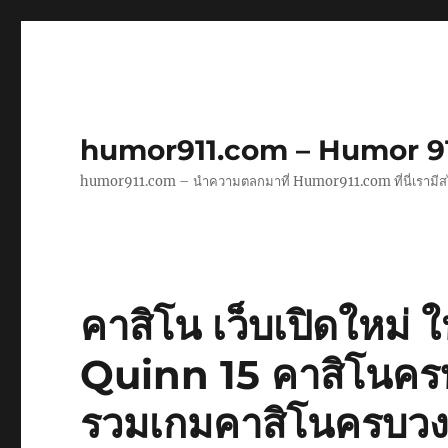
humor911.com – Humor 911:
humor911.com – นำความตลกมาที่ Humor911.com ที่นี่เรามีสไต
คาสิโน เว็บเปิดใหม่ 
Quinn 15 คาสิโนคร
รวมเกมคาสิโนครบวงจ