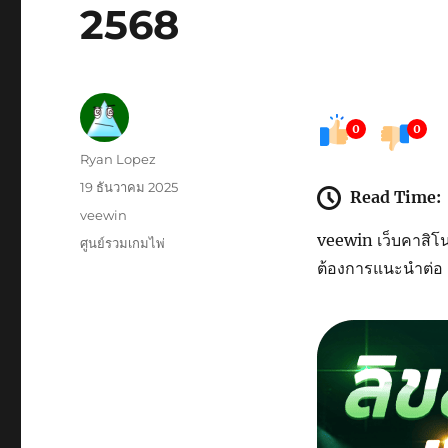
2568
0
0
ผู้
Ryan Lopez
เขียน
เขียน
19 ธันวาคม 2025
Read Time:
เมื่อ
หมวด
veewin
หมู่
veewin เว็บคาสิโ
ป้าย
ศูนย์รวมเกมไพ่
กำกับ
ต้องการแนะนำต่อ