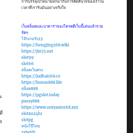
การบรรลุเป้าหมายมักมากับการตัดสินใจของเราใน
เวลาที่เรารับมันอย่างจริงใจ
เว็บสล็อตและบาคาร่าของโครตดีเว็บนี้เล่นแล้วรวย
จัดๆ
โจ๊กเกอร์123
https://hengjing168.wiki
https://jin55.net
slot99
slot66
สล็อตเว็บตรง
https://judhai168.co
https://bonus888.life
สล็อต888
https://pgslot.today
าะ
pussy888
ม
https://www.sexyauto168.xyz
ี่
slotxo24hr
slotpg
อ
หนังโป๊ไทย
1xbetth