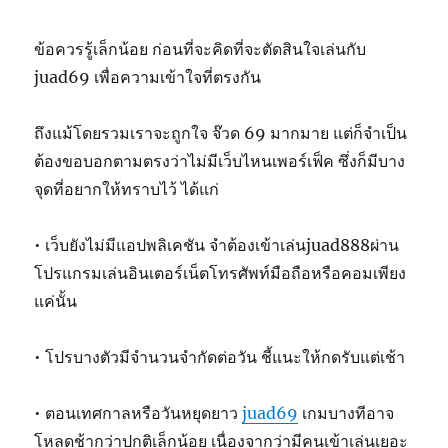
ข้อควรรู้เล็กน้อย ก่อนที่จะคิดที่จะตัดสินใจเล่นกับ
juad69 เพื่อความเข้าใจที่ตรงกัน
ถึงแม้โดยรวมเราจะถูกใจ จ๊วด 69 มากมาย แต่ก็จำเป็น
ต้องขอบอกตามตรงว่าไม่มีเว็บไหนเพอร์เฟ็ค ซึ่งก็มีบาง
จุดที่อยากให้ทราบไว้ ได้แก่
• เว็บยังไม่มีแอปพลิเคชัน จำต้องเข้าเล่นjuad888ผ่าน
โปรแกรมเล่นอินเตอร์เน็ตโทรศัพท์มือถือหรือคอมเพียง
แค่นั้น
• โปรบางตัวมีจำนวนจำกัดต่อวัน ชี้แนะให้กดรับแต่เช้า
• ตอนเทศกาลหรือวันหยุดยาว
juad69
เกมบางทีอาจ
โหลดช้ากว่าปกติเล็กน้อย เนื่องจากว่ามีคนเข้าเล่นเยอะ