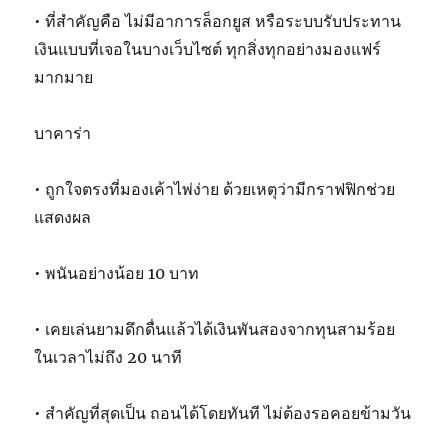
• ที่สำคัญคือ ไม่มีอาการล็อกยูส หรือระบบรับประทาน
เงินแบบที่เจอในบางเว็บไซต์ ทุกสิ่งทุกอย่างมองแฟร์
มากมาย
บาคาร่า
• ถูกใจตรงที่มองเค้าไพ่ง่าย ด้วยเหตุว่ามีกราฟฟิกช่วย
แสดงผล
• พนันอย่างน้อย 10 บาท
• เคยเล่นยามดึกดื่นแล้วได้เงินพันสองจากทุนสามร้อย
ในเวลาไม่ถึง 20 นาที
• สำคัญที่สุดเป็น ถอนได้โดยทันที ไม่ต้องรอคอยข้ามวัน