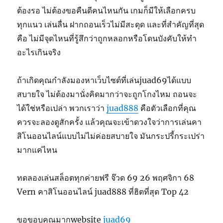
ต้องรอ ไม่ต้องขอคืนดีคนไหนกัน เกมก็มีให้เลือกครบ
ทุกแนว เล่นลื่น ฝากถอนเร็วไม่มีสะดุด และที่สำคัญที่สุด
คือ ไม่มีจุดไหนที่รู้สึกว่าถูกหลอกหรือโดนบังคับให้ทำ
อะไรเกินจริง
ถ้าเกิดคุณกำลังมองหาเว็บไซต์ที่เล่นjuad69ได้แบบ
สบายใจ ไม่ต้องมานั่งคิดมากว่าจะถูกโกงไหม ถอนจะ
ได้ใช่หรือเปล่า พวกเราว่า
juad888
คือตัวเลือกที่คุณ
ควรจะลองดูสักครั้ง แล้วคุณจะเข้าดวงใจว่าการเล่นคา
สิโนออนไลน์แบบไม่ไม่ค่อยสบายใจ มันกระปรี้กระเปร่า
มากแค่ไหน
ทดลองเล่นสล็อตทุกค่ายฟรี จ๊วด 69 26 พฤศจิกา 68
Vern คาสิโนออนไลน์ juad888 ที่ฮิตที่สุด Top 42
ขอขอบคุณมากwebsite
juad69