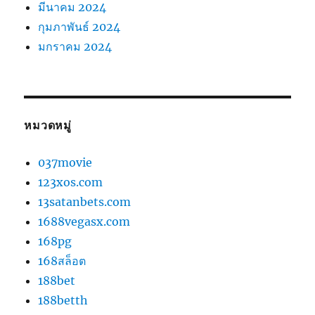
มีนาคม 2024
กุมภาพันธ์ 2024
มกราคม 2024
หมวดหมู่
037movie
123xos.com
13satanbets.com
1688vegasx.com
168pg
168สล็อต
188bet
188betth