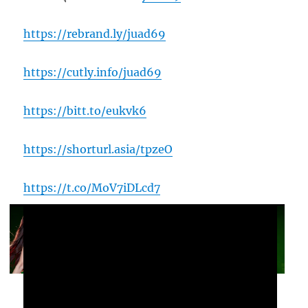
https://rebrand.ly/juad69
https://cutly.info/juad69
https://bitt.to/eukvk6
https://shorturl.asia/tpzeO
https://t.co/MoV7iDLcd7