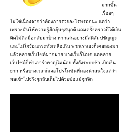
มากขึ้น
เรื่อยๆ
ไม่ใช่เนื่องจากว่าต้องการรวยอะไรหรอกนะ แต่ว่า
เพราะมันให้ความรู้สึกลุ้นๆสนุกดี แถมครั้งคราวก็ได้เงิน
ติดไม้ติดมือกลับมาบ้าง หากเล่นอย่างมีสติสัมปชัญญะ
และไม่ใจร้อนกระทั่งเหลือเกิน พวกเราเองก็เคยลองมา
แล้วหลายเว็บไซต์มากมาย บางเว็บก็โอเค แต่หลาย
เว็บไซต์ก็ทำเอารำคาญไม่น้อย ทั้งยังระบบช้า เบิกเงิน
ยาก หรือบางเวลาก็เจอโปรโมชันที่มองน่าสนใจแต่ว่า
พอเข้าไปจริงๆกลับเต็มไปด้วยข้อแม้จุกจิก