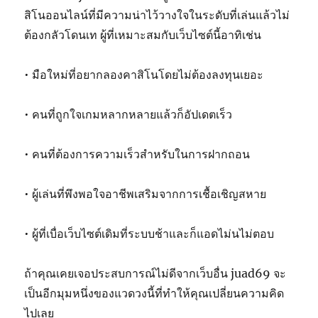
สิโนออนไลน์ที่มีความน่าไว้วางใจในระดับที่เล่นแล้วไม่
ต้องกลัวโดนเท ผู้ที่เหมาะสมกับเว็บไซต์นี้อาทิเช่น
• มือใหม่ที่อยากลองคาสิโนโดยไม่ต้องลงทุนเยอะ
• คนที่ถูกใจเกมหลากหลายแล้วก็อัปเดตเร็ว
• คนที่ต้องการความเร็วสำหรับในการฝากถอน
• ผู้เล่นที่พึงพอใจอาชีพเสริมจากการเชื้อเชิญสหาย
• ผู้ที่เบื่อเว็บไซต์เดิมที่ระบบช้าและก็แอดไม่นไม่ตอบ
ถ้าคุณเคยเจอประสบการณ์ไม่ดีจากเว็บอื่น juad69 จะ
เป็นอีกมุมหนึ่งของแวดวงนี้ที่ทำให้คุณเปลี่ยนความคิด
ไปเลย