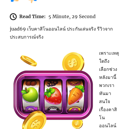
Read Time:
5 Minute, 29 Second
juad69 เว็บคาสิโนออนไลน์ ประกันเล่นจริง รีวิวจาก
ประสบการณ์จริง
เพราะเหตุ
ใดถึง
เลือกช่วง
หลังมานี้
พวกเรา
หันมา
สนใจ
เรื่องคาสิ
โน
ออนไลน์