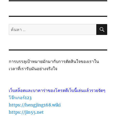
ค้นห
ค้นหา:
การบรรลุเป้าหมายมักมากับการตัดสินใจของเราใน
เวลาที่เรารับมันอย่างจริงใจ
เว็บสล็อตและบาคาร่าของโครตดีเว็บนี้เล่นแล้วรวยจัดๆ
โจ๊กเกอร์123
https://hengjing168.wiki
https://jin55.net