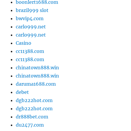
boonlert1688.com
brazil999 slot
bwvip4.com
carlo999.net
carlo999.net
Casino
cc11388.com
cc11388.com
chinatown888.win
chinatown888.win
daruma1688.com
debet
dgb222hot.com
dgb222hot.com
dr888bet.com
du2477.com