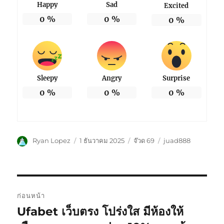
Happy
Sad
Excited
0
%
0
%
0
%
Sleepy
Angry
Surprise
0
%
0
%
0
%
ผู้
เขียน
หมวด
ป้าย
Ryan Lopez
1 ธันวาคม 2025
จ๊วด 69
juad888
เขียน
เมื่อ
หมู่
กำกับ
แนะแนว
ก่อนหน้า
เรื่อง
Ufabet เว็บตรง โปร่งใส มีห้องให้
เรื่อง