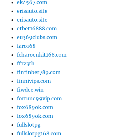
ek4567.com
erisauto.site
erisauto.site
etbet16888.com
eu369clubs.com
faro168
fcharoenkit168.com
ff123th
finfinbet789.com
finnivips.com
fiwdee.win
fortune99vip.com
fox689ok.com
fox689ok.com
fullslotpg
fullslotpg168.com