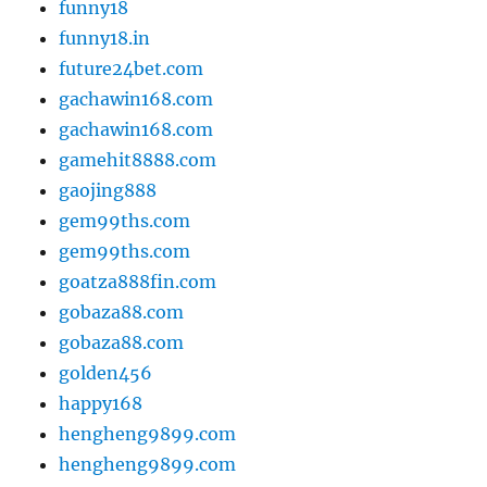
funny18
funny18.in
future24bet.com
gachawin168.com
gachawin168.com
gamehit8888.com
gaojing888
gem99ths.com
gem99ths.com
goatza888fin.com
gobaza88.com
gobaza88.com
golden456
happy168
hengheng9899.com
hengheng9899.com