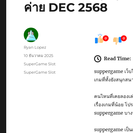
ค่าย DEC 2568
0
0
ผู้
Ryan Lopez
เขียน
เขียน
10 ธันวาคม 2025
Read Time:
เมื่อ
หมวด
SuperGame Slot
หมู่
suppergame เว็บไ
ป้าย
SuperGame Slot
กำกับ
เกมที่ทั้งยังสนุกสน
คนไหนที่เคยลองเล่น
เรื่องเกมที่น้อย โ
suppergame บางที
suppergame เป็นเว