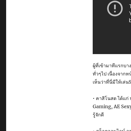
ผู้ที่เข้ามาทีแรกบ
ทั่วๆไป เนื่องจาก
เห็นว่าที่นี่มีให
• คาสิโนสด ได้แก่ 
Gaming, AE Sex
รู้จักดี