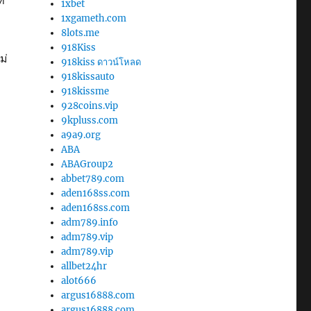
ท
1xbet
1xgameth.com
8lots.me
918Kiss
ม่
918kiss ดาวน์โหลด
918kissauto
918kissme
928coins.vip
9kpluss.com
a9a9.org
ABA
ABAGroup2
abbet789.com
aden168ss.com
aden168ss.com
adm789.info
adm789.vip
adm789.vip
allbet24hr
alot666
argus16888.com
argus16888.com