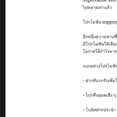
SuperGame Slot คื
ไปหลายเท่าแล้ว
โปรโมชั่น supperga
อีกหนึ่งความซาบซ
มีโปรโมชั่นให้เลือก
โอกาสได้กำไรมากข
แบบอย่างโปรโมชั่นท
• ฝากทีแรกรับเพิ่
• โปรคืนยอดเสีย 5 
• โบนัสฝากประจำ เล