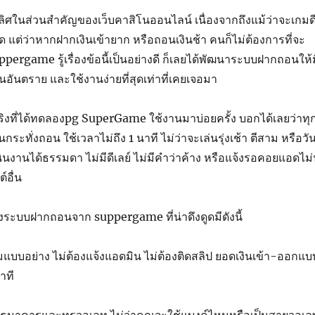
ิศในส่วนสำคัญของเว็บคาสิโนออนไลน์ เนื่องจากถึงแม้ว่าจะเกมด
ด แต่ว่าหากฝากเงินเข้ายาก หรือถอนเงินช้า คนก็ไม่ต้องการที่จะ
uppergame รู้เรื่องข้อนี้เป็นอย่างดี ก็เลยได้พัฒนาระบบฝากถอนให้ม
นอันตราย และใช้งานง่ายที่สุดเท่าที่เคยเจอมา
งที่ได้ทดลองpg SuperGame ใช้งานมาบ่อยครั้ง บอกได้เลยว่าทุ
กระทั่งถอน ใช้เวลาไม่ถึง 1 นาที ไม่ว่าจะเล่นรุ่งเช้า ตีสาม หรือวั
นินงานได้ธรรมดา ไม่มีดีเลย์ ไม่มีคำว่าค้าง หรือแจ้งรอคอยแอดไม
์อื่น
ระบบฝากถอนจาก suppergame ที่น่าดึงดูดมีดังนี้
็มแบบอย่าง ไม่ต้องแจ้งแอดมิน ไม่ต้องติดสลิป ยอดเงินเข้า-ออกแบ
นาที