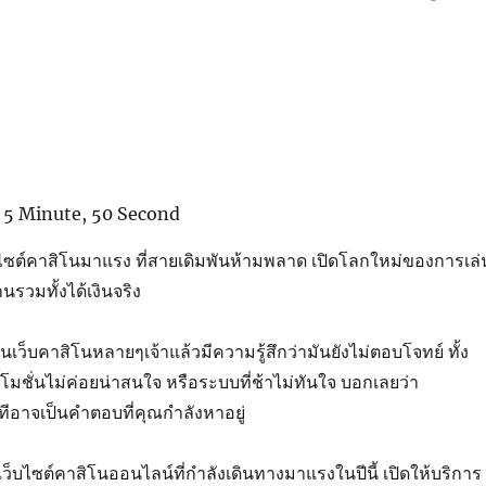
5 Minute, 50 Second
ซต์คาสิโนมาแรง ที่สายเดิมพันห้ามพลาด เปิดโลกใหม่ของการเล่
านรวมทั้งได้เงินจริง
เว็บคาสิโนหลายๆเจ้าแล้วมีความรู้สึกว่ามันยังไม่ตอบโจทย์ ทั้ง
ปรโมชั่นไม่ค่อยน่าสนใจ หรือระบบที่ช้าไม่ทันใจ บอกเลยว่า
อาจเป็นคำตอบที่คุณกำลังหาอยู่
็บไซต์คาสิโนออนไลน์ที่กำลังเดินทางมาแรงในปีนี้ เปิดให้บริการ