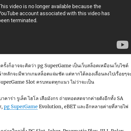
างครั้งก็อาจจะคิดว่า pg SuperGame เป็นเว็บสล็อตเหมือนเว็บไซต์
หน้าหลักจะมีพวกเกมสล็อตแจ่มชัด แต่หากได้ลองเลื่อนลงไปเรื่อยๆจ
้เล่นSuperGame Slot ครบหมดทุกแนว ไม่ว่าจะเป็น
บาคาร่า รูเล็ต ไฮโล เสือมังกร ถ่ายทอดสดจากค่ายดังอีกทั้ง SA
y,
pg SuperGame
Evolution, eBET และอีกหลายค่ายที่สายไพ่