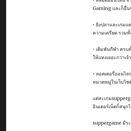
• สล็อตออนไลน์ จา
Gaming และก็อื่น
• ยิงปลาและเกมแคช
ความเครียด รวมทั้ง
• เดิมพันกีฬา ครบท
ให้แทงเยอะกว่าเจ้า
• ลอตเตอรี่ออนไลน
หมวดหมู่ในเว็บไซต
แต่ละเกมsupperga
อินเตอร์เน็ตก็สนุกไ
suppergame มีระบ