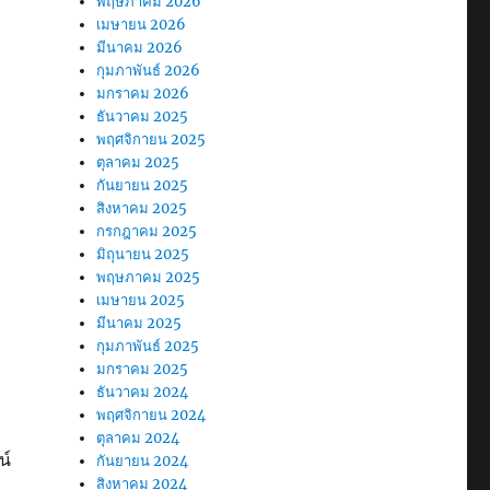
พฤษภาคม 2026
เมษายน 2026
มีนาคม 2026
กุมภาพันธ์ 2026
มกราคม 2026
ธันวาคม 2025
พฤศจิกายน 2025
ตุลาคม 2025
กันยายน 2025
สิงหาคม 2025
กรกฎาคม 2025
มิถุนายน 2025
พฤษภาคม 2025
เมษายน 2025
มีนาคม 2025
กุมภาพันธ์ 2025
มกราคม 2025
ธันวาคม 2024
พฤศจิกายน 2024
ตุลาคม 2024
น์
กันยายน 2024
สิงหาคม 2024