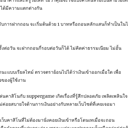
ญชีธนาคารและทรูวอเลท ไม่ว่าคุณจะใช้แบงค์ไหนหรือเป็นสายวอเล
่ได้มีความแตกต่างกัน
หรับการฝากถอน จะเริ่มต้นด้วย 1 บาทหรือถอนหลักแสนก็ทำเป็นในไ
้งต่อวัน จะฝากถอนกี่รอบต่อวันก็ได้ ไม่คิดค่าธรรมเนียม ไม่อั้น
นะแบบเรียลไทม์ ตรวจตราย้อนไปได้ว่าเงินเข้าออกเมื่อใด เพื่อ
ใจของผู้ใช้งาน
เล่นคาสิโนกับ suppergame เกิดเรื่องที่รู้สึกปลอดภัย เพลิดเพลินใจ
ม่ค่อยสบายใจด้านการเงินอย่างกับหลายเว็บไซต์ที่เคยเจอมา
ว็บคาสิโนที่ไม่ต้องมานั่งคอยเงินเข้าหรือโดนเทเมื่อจะถอน