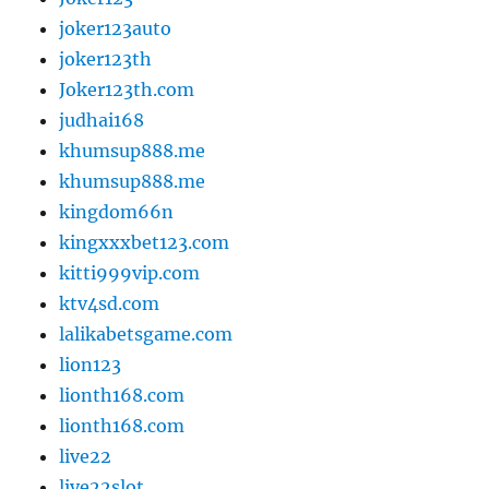
joker123auto
joker123th
Joker123th.com
judhai168
khumsup888.me
khumsup888.me
kingdom66n
kingxxxbet123.com
kitti999vip.com
ktv4sd.com
lalikabetsgame.com
lion123
lionth168.com
lionth168.com
live22
live22slot