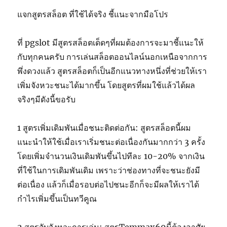
แจกสูตรสล็อต ที่ใช้ได้จริง ชี้แนะจากมือโปร
ที่ pgslot มีสูตรสล็อตเด็ดๆที่ผมต้องการจะมาชี้แนะให้
กับทุกคนครับ การเล่นสล็อตออนไลน์นอกเหนือจากการ
พึ่งดวงแล้ว สูตรสล็อตก็เป็นอีกแนวทางหนึ่งที่ช่วยให้เรา
เพิ่มจังหวะชนะได้มากขึ้น โดยสูตรที่ผมใช้แล้วได้ผล
จริงๆมีดังนี้ขอรับ
1 สูตรเพิ่มเดิมพันเมื่อชนะติดต่อกัน: สูตรสล็อตนี้ผม
แนะนำให้ใช้เมื่อเราเริ่มชนะต่อเนื่องกันมากกว่า 3 ครั้ง
โดยเพิ่มจำนวนเงินเดิมพันขึ้นไปทีละ 10-20% จากเงิน
ที่ใช้ในการเดิมพันเดิม เพราะว่าช่องทางที่จะชนะยังมี
ต่อเนื่อง แล้วก็เมื่อรอบต่อไปชนะอีกก็จะมีผลให้เราได้
กำไรเพิ่มขึ้นเป็นทวีคูณ
2 สูตรจับจังหวะการเล่น: สูตรTemmax69นี้ต้องอาศัย