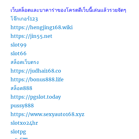
เว็บสล็อตและบาคาร่าของโครตดีเว็บนี้เล่นแล้วรวยจัดๆ
โจ๊กเกอร์123
https://hengjing168.wiki
https://jin55.net
slot99
slot66
สล็อตเว็บตรง
https://judhai168.co
https://bonus888.life
สล็อต888
https://pgslot.today
pussy888
https://www.sexyauto168.xyz
slotxo24hr
slotpg