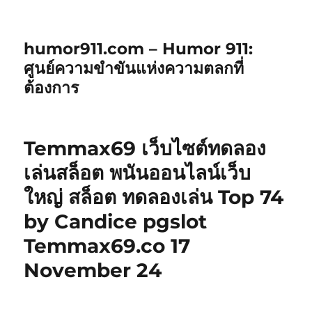
humor911.com – Humor 911:
ศูนย์ความขำขันแห่งความตลกที่
ต้องการ
Temmax69 เว็บไซต์ทดลอง
เล่นสล็อต พนันออนไลน์เว็บ
ใหญ่ สล็อต ทดลองเล่น Top 74
by Candice pgslot
Temmax69.co 17
November 24