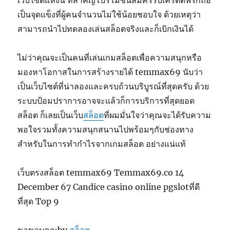
เป็นจุดแข็งที่ผู้คนจำนวนไม่ใช้น้อยชอบใจ ด้วยเหตุว่า
สามารถนำไปทดลองเล่นสล็อตจริงและก็เบิกเงินได้
ไม่ว่าคุณจะเป็นคนที่เล่นเกมสล็อตเพื่อความสนุกหรือ
มองหาโอกาสในการสร้างรายได้ temmax69 นับว่า
เป็นเว็บไซต์ที่น่าลองและครบถ้วนบริบูรณ์ที่สุดครับ ด้วย
ระบบป้อมปราการอาจจะแล้วก็การบริการที่สุดยอด
สล็อต ก็เลยเป็นเว็บ
สล็อต
ที่ผมมั่นใจว่าคุณจะได้รับความ
พอใจรวมทั้งความสนุกสนานไปพร้อมๆกับช่องทาง
สำหรับในการทำกำไรจากเกมสล็อต อย่างแน่แท้
เว็บตรงสล็อต temmax69 Temmax69.co 14
December 67 Candice casino online pgslotที่ดี
ที่สุด Top 9
ขอขอบคุณby
สล็อต