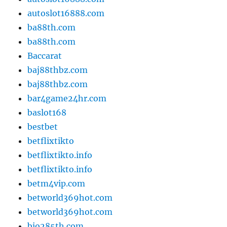
autoslot16888.com
ba88th.com
ba88th.com
Baccarat
baj88thbz.com
baj88thbz.com
bar4game24hr.com
baslot168
bestbet
betflixtikto
betflixtikto.info
betflixtikto.info
betm4vip.com
betworld369hot.com
betworld369hot.com
bio285th.com