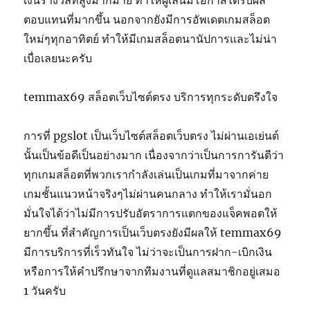
ตอบแทนที่มากขึ้น นอกจากยังมีการอัพเดตเกมสล็อต
ใหม่ๆทุกอาทิตย์ ทำให้มีเกมสล็อตนานัปการและไม่น่า
เบื่อเลยนะครับ
temmax69 สล็อตเว็บไซต์ตรง บริการทุกระดับตรึงใจ
การที่ pgslot เป็นเว็บไซต์สล็อตเว็บตรง ไม่ผ่านเอเย่นต์
นั้นเป็นข้อดีเป็นอย่างมาก เนื่องจากว่าเป็นการการันตีว่า
ทุกเกมสล็อตที่พวกเรากำลังเล่นเป็นเกมที่มาจากค่าย
เกมชั้นแนวหน้าจริงๆไม่ผ่านคนกลาง ทำให้เรามั่นอก
มั่นใจได้ว่าไม่มีการปรับอัตราการแตกของแจ็คพอตให้
ยากขึ้น ที่สำคัญการเป็นเว็บตรงยังมีผลให้ temmax69
มีการบริการที่เร็วทันใจ ไม่ว่าจะเป็นการฝาก-เบิกเงิน
หรือการให้คำปรึกษาจากทีมงานที่ดูแลสมาชิกอยู่เสมอ
1 วันครับ