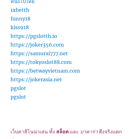
หนังโป๊ไทย
1xbetth
funny18
kiss918
https://pgslotth.io
https://joker356.com
https://samurai777.net
https://tokyoslot88.com
https://betwayvietnam.com
https://jokerasia.net
pgslot
pgslot
เว็บคาสิโนน่าเล่น ทั้ง
สล็อต
และ
บาคาร่า
ตึงจริงแตก