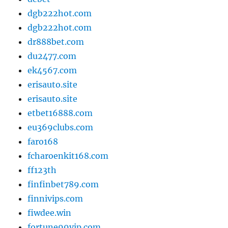
dgb222hot.com
dgb222hot.com
dr888bet.com
du2477.com
ek4567.com
erisauto.site
erisauto.site
etbet16888.com
eu369clubs.com
faro168
fcharoenkit168.com
ff123th
finfinbet789.com
finnivips.com
fiwdee.win
fortune99vip.com