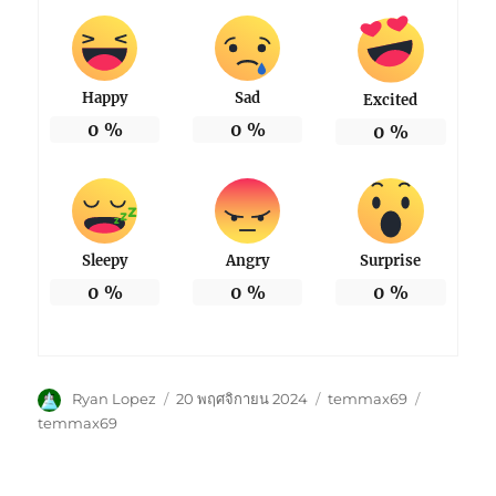
Happy
Sad
Excited
0
%
0
%
0
%
Sleepy
Angry
Surprise
0
%
0
%
0
%
ผู้
เขียน
หมวด
ป้าย
Ryan Lopez
20 พฤศจิกายน 2024
temmax69
เขียน
เมื่อ
หมู่
กำกับ
temmax69