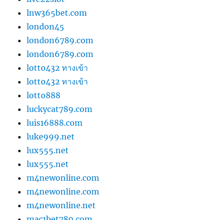
lnw365bet.com
london45
london6789.com
london6789.com
lotto432 ทางเข้า
lotto432 ทางเข้า
lotto888
luckycat789.com
luis16888.com
luke999.net
lux555.net
lux555.net
m4newonline.com
m4newonline.com
m4newonline.net
mac1bet789.com