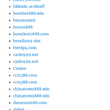
bkkwin เครดิตฟรี
bombet888.win
bonanza99
bonus888
boonlert1688.com
brazil999 slot
bwvip4.com
carlo999.net
carlo999.net
Casino
cc11388.com
cc11388.com
chinatown888.win
chinatown888.win
daruma1688.com
debet