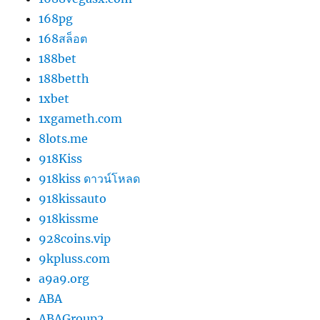
168pg
168สล็อต
188bet
188betth
1xbet
1xgameth.com
8lots.me
918Kiss
918kiss ดาวน์โหลด
918kissauto
918kissme
928coins.vip
9kpluss.com
a9a9.org
ABA
ABAGroup2