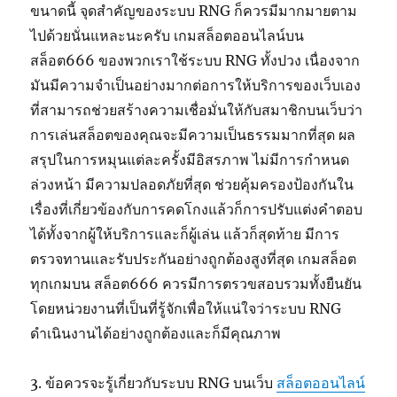
ขนาดนี้ จุดสำคัญของระบบ RNG ก็ควรมีมากมายตาม
ไปด้วยนั่นแหละนะครับ เกมสล็อตออนไลน์บน
สล็อต666 ของพวกเราใช้ระบบ RNG ทั้งปวง เนื่องจาก
มันมีความจำเป็นอย่างมากต่อการให้บริการของเว็บเอง
ที่สามารถช่วยสร้างความเชื่อมั่นให้กับสมาชิกบนเว็บว่า
การเล่นสล็อตของคุณจะมีความเป็นธรรมมากที่สุด ผล
สรุปในการหมุนแต่ละครั้งมีอิสรภาพ ไม่มีการกำหนด
ล่วงหน้า มีความปลอดภัยที่สุด ช่วยคุ้มครองป้องกันใน
เรื่องที่เกี่ยวข้องกับการคดโกงแล้วก็การปรับแต่งคำตอบ
ได้ทั้งจากผู้ให้บริการและก็ผู้เล่น แล้วก็สุดท้าย มีการ
ตรวจทานและรับประกันอย่างถูกต้องสูงที่สุด เกมสล็อต
ทุกเกมบน สล็อต666 ควรมีการตรวขสอบรวมทั้งยืนยัน
โดยหน่วยงานที่เป็นที่รู้จักเพื่อให้แน่ใจว่าระบบ RNG
ดำเนินงานได้อย่างถูกต้องและก็มีคุณภาพ
3. ข้อควรจะรู้เกี่ยวกับระบบ RNG บนเว็บ
สล็อตออนไลน์