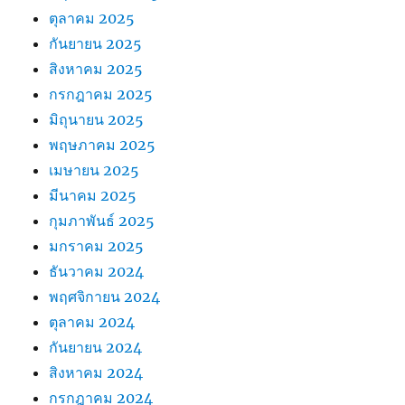
ตุลาคม 2025
กันยายน 2025
สิงหาคม 2025
กรกฎาคม 2025
มิถุนายน 2025
พฤษภาคม 2025
เมษายน 2025
มีนาคม 2025
กุมภาพันธ์ 2025
มกราคม 2025
ธันวาคม 2024
พฤศจิกายน 2024
ตุลาคม 2024
กันยายน 2024
สิงหาคม 2024
กรกฎาคม 2024