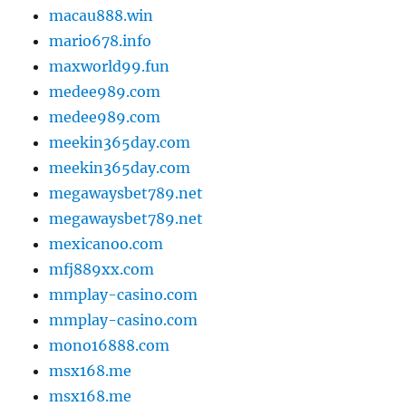
macau888.win
mario678.info
maxworld99.fun
medee989.com
medee989.com
meekin365day.com
meekin365day.com
megawaysbet789.net
megawaysbet789.net
mexicanoo.com
mfj889xx.com
mmplay-casino.com
mmplay-casino.com
mono16888.com
msx168.me
msx168.me