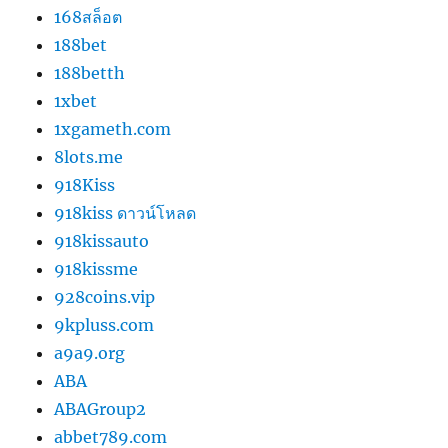
168สล็อต
188bet
188betth
1xbet
1xgameth.com
8lots.me
918Kiss
918kiss ดาวน์โหลด
918kissauto
918kissme
928coins.vip
9kpluss.com
a9a9.org
ABA
ABAGroup2
abbet789.com