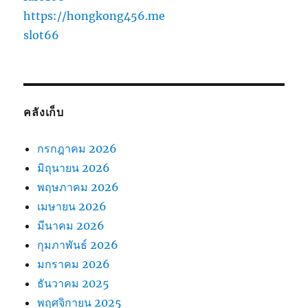
https://hongkong456.me
slot66
คลังเก็บ
กรกฎาคม 2026
มิถุนายน 2026
พฤษภาคม 2026
เมษายน 2026
มีนาคม 2026
กุมภาพันธ์ 2026
มกราคม 2026
ธันวาคม 2025
พฤศจิกายน 2025