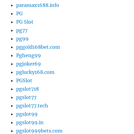
paramax1688.info
PG
PG Slot
pg77
pg99
pggold168bet.com
Pgheng99
pgjoker69
pglucky168.com
PGSlot
pgslot718
pgslot77
pgslot77.tech
pgslot99
pgslot99.in
pgslot999bets.com