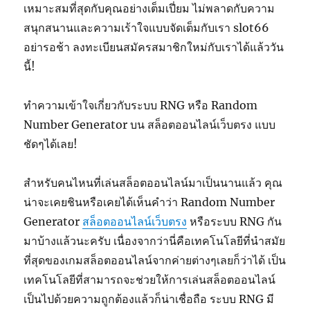
เหมาะสมที่สุดกับคุณอย่างเต็มเปี่ยม ไม่พลาดกับความ
สนุกสนานและความเร้าใจแบบจัดเต็มกับเรา slot66
อย่ารอช้า ลงทะเบียนสมัครสมาชิกใหม่กับเราได้แล้ววัน
นี้!
ทำความเข้าใจเกี่ยวกับระบบ RNG หรือ Random
Number Generator บน สล็อตออนไลน์เว็บตรง แบบ
ชัดๆได้เลย!
สำหรับคนไหนที่เล่นสล็อตออนไลน์มาเป็นนานแล้ว คุณ
น่าจะเคยชินหรือเคยได้เห็นคำว่า Random Number
Generator
สล็อตออนไลน์เว็บตรง
หรือระบบ RNG กัน
มาบ้างแล้วนะครับ เนื่องจากว่านี่คือเทคโนโลยีที่นำสมัย
ที่สุดของเกมสล็อตออนไลน์จากค่ายต่างๆเลยก็ว่าได้ เป็น
เทคโนโลยีที่สามารถจะช่วยให้การเล่นสล็อตออนไลน์
เป็นไปด้วยความถูกต้องแล้วก็น่าเชื่อถือ ระบบ RNG มี