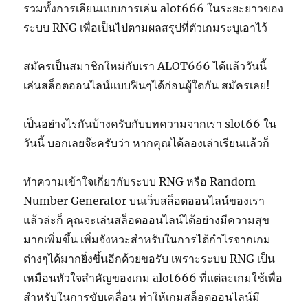
รวมทั้งการเลียนแบบการเล่น alot666 ในระยะยาวของ
ระบบ RNG เพื่อเป็นไปตามผลสรุปที่ตัวเกมระบุเอาไว้
สมัครเป็นสมาชิกใหม่กับเรา ALOT666 ได้แล้ววันนี้
เล่นสล็อตออนไลน์แบบฟินๆได้ก่อนผู้ใดกัน สมัครเลย!
เป็นอย่างไรกันบ้างครับกับบทความจากเรา slot66 ใน
วันนี้ บอกเลยจ๊ะครับว่า หากคุณได้ลองเล่าเรียนแล้วก็
ทำความเข้าใจเกี่ยวกับระบบ RNG หรือ Random
Number Generator บนเว็บสล็อตออนไลน์ของเรา
แล้วล่ะก็ คุณจะเล่นสล็อตออนไลน์ได้อย่างมีความสุข
มากเพิ่มขึ้น เพิ่มจังหวะสำหรับในการได้กำไรจากเกม
ต่างๆได้มากยิ่งขึ้นอีกด้วยขอรับ เพราะระบบ RNG เป็น
เหมือนหัวใจสำคัญของเกม alot666 ที่แต่ละเกมใช้เพื่อ
สำหรับในการขับเคลื่อน ทำให้เกมสล็อตออนไลน์มี