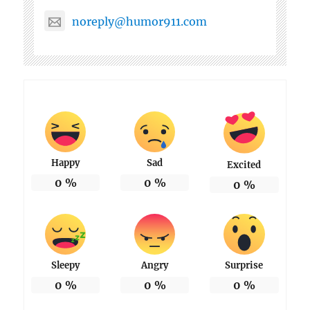
noreply@humor911.com
Happy
Sad
Excited
0
%
0
%
0
%
Sleepy
Angry
Surprise
0
%
0
%
0
%