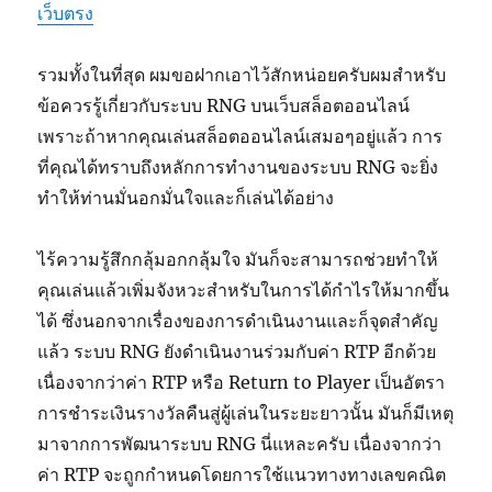
เว็บตรง
รวมทั้งในที่สุด ผมขอฝากเอาไว้สักหน่อยครับผมสำหรับ
ข้อควรรู้เกี่ยวกับระบบ RNG บนเว็บสล็อตออนไลน์
เพราะถ้าหากคุณเล่นสล็อตออนไลน์เสมอๆอยู่แล้ว การ
ที่คุณได้ทราบถึงหลักการทำงานของระบบ RNG จะยิ่ง
ทำให้ท่านมั่นอกมั่นใจและก็เล่นได้อย่าง
ไร้ความรู้สึกกลุ้มอกกลุ้มใจ มันก็จะสามารถช่วยทำให้
คุณเล่นแล้วเพิ่มจังหวะสำหรับในการได้กำไรให้มากขึ้น
ได้ ซึ่งนอกจากเรื่องของการดำเนินงานและก็จุดสำคัญ
แล้ว ระบบ RNG ยังดำเนินงานร่วมกับค่า RTP อีกด้วย
เนื่องจากว่าค่า RTP หรือ Return to Player เป็นอัตรา
การชำระเงินรางวัลคืนสู่ผู้เล่นในระยะยาวนั้น มันก็มีเหตุ
มาจากการพัฒนาระบบ RNG นี่แหละครับ เนื่องจากว่า
ค่า RTP จะถูกกำหนดโดยการใช้แนวทางทางเลขคณิต