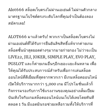
Alot666 สล็อตเว็บตรงไม่ผ่านเอเย่นต์ ไม่ผ่านตัวกลาง
มาตรฐานเว็บไซต์ตรงระดับโลกที่คุณจำเป็นต้องลอง
สมัครเลย!
ALOT666 มาแล้วครับ! พวกเราเป็นสล็อตเว็บตรงไม่
ผ่านเอเย่นต์ที่ได้รับการยืนยันลิขสิทธิ์แท้จากค่ายเกม
สล็อตชั้นนำสุดยอดต่างๆมากมายก่ายกอง ไม่ว่าจะเป็น
LIVE22, JILI, JOKER, SIMPLE PLAY, EVO PLAY,
PGSLOT และก็ค่ายเกมอื่นๆอีกเยอะแยะล้นหลาม เพื่อ
ให้คุณได้รับประสบการณ์สำหรับเพื่อการเล่นสล็อต
ออนไลน์ที่ดีเยี่ยมที่สุดจากพวกเรา มีเกมสล็อตออนไลน์
เปิดให้บริการมากกว่า 5,000 เกม มีโปรโมชั่นแล้วก็
กิจกรรมรองรับการใช้แรงงานของคุณอย่างเต็มเปี่ยม
บันเทิงใจกับเกมสล็อตออนไลน์บนเว็บได้เลยโดยทันที
ตลอด 1 วัน มีแอดมินรอช่วยเหลือรวมทั้งให้บริการที่