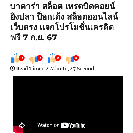
บาคาร่า สล็อต เทรดบิดคอยน์
ยิงปลา ป็อกเด้ง สล็อตออนไลน์
เว็บตรง แจกโปรโมชั่นเครดิต
ฟรี 7 ก.ย. 67
0
0
0
0
Read Time:
4 Minute, 47 Second