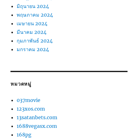
มิถุนายน 2024
พฤษภาคม 2024
เมษายน 2024
มีนาคม 2024
กุมภาพันธ์ 2024
มกราคม 2024
หมวดหมู่
037movie
123xos.com
13satanbets.com
1688vegasx.com
168pg