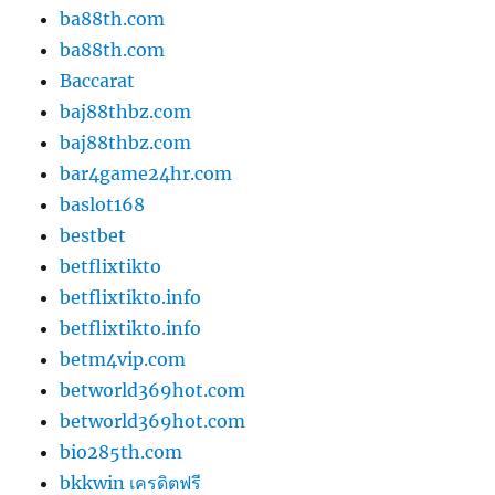
ba88th.com
ba88th.com
Baccarat
baj88thbz.com
baj88thbz.com
bar4game24hr.com
baslot168
bestbet
betflixtikto
betflixtikto.info
betflixtikto.info
betm4vip.com
betworld369hot.com
betworld369hot.com
bio285th.com
bkkwin เครดิตฟรี