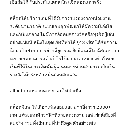
เชื่อถือได้ รับประกันแตกหนัก แจ็คพอตแตกจริง
สล็อตให้บริการเกมที่ได้รับการรับรองจากหน่วยงาน
ระดับนานาชาติ ระบบเกมถูกพัฒนาให้มีความโล่งใส
และก็เป็นกลาง ไม่มีการล็อคผลรางวัลหรือทุจริตผู้เล่น
อย่างแน่แท้ หนึ่งในจุดแข็งที่ทำให้ 918Kiss ได้รับความ
นิยม เป็นอัตราการจ่ายที่สูง รวมทั้งมีเกมที่โบนัสแตกง่าย
หลายเกมสามารถทำกำไรได้มากกว่าหลายเท่าตัวของ
เงินที่ใช้ในการเดิมพัน ผู้เล่นหลายท่านสามารถเบิกเงิน
รางวัลได้จริงหลักหมื่นถึงหลักแสน
allbet เกมหลากหลาย เล่นไม่น่าเบื่อ
สล็อตมีเกมให้เลือกเล่นเยอะแยะ มากยิ่งกว่า 2000+
เกม แต่ละเกมมีกราฟิกที่สวยสดงดงาม เอฟเฟกต์เสียงที่
สมจริง รวมทั้งธีมเกมที่น่าดึงดูด ตัวอย่างเช่น