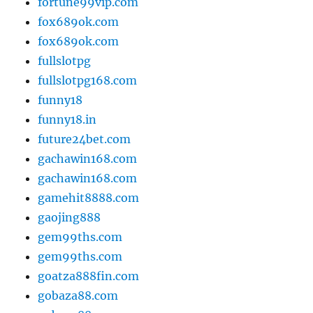
fortune99vip.com
fox689ok.com
fox689ok.com
fullslotpg
fullslotpg168.com
funny18
funny18.in
future24bet.com
gachawin168.com
gachawin168.com
gamehit8888.com
gaojing888
gem99ths.com
gem99ths.com
goatza888fin.com
gobaza88.com