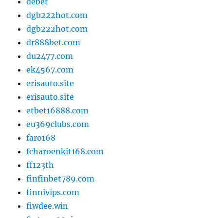
debet
dgb222hot.com
dgb222hot.com
dr888bet.com
du2477.com
ek4567.com
erisauto.site
erisauto.site
etbet16888.com
eu369clubs.com
faro168
fcharoenkit168.com
ff123th
finfinbet789.com
finnivips.com
fiwdee.win