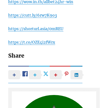
https://wow.in.th/allbet24hr-win
https://cutt.ly/6rw7K9o3
https://shorturl.asia/0mREU
https://t.co/OZE4i2fWrx
Share