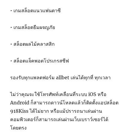
• เกมสล็อตแนวแฟนตาซี
• เกมสล็อตธีมผจญภัย
• สล็อตผลไม้คลาสสิก
• สล็อตแจ็คพอตโปรเกรสซีฟ
รองรับทุกแพลตฟอร์ม allbet เล่นได้ทุกที่ ทุกเวลา
ไม่ว่าคุณจะใช้โทรศัพท์เคลื่อนที่ระบบ iOS หรือ
Android ก็สามารถดาวน์โหลดแล้วก็ติดตั้งแอปสล็อต
918Kiss ได้ไม่ยาก หรือแม้ปรารถนาเล่นผ่าน
คอมพิวเตอร์ก็สามารถเล่นผ่านเว็บเบราว์เซอร์ได้
โดยตรง