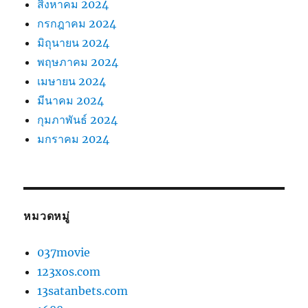
สิงหาคม 2024
กรกฎาคม 2024
มิถุนายน 2024
พฤษภาคม 2024
เมษายน 2024
มีนาคม 2024
กุมภาพันธ์ 2024
มกราคม 2024
หมวดหมู่
037movie
123xos.com
13satanbets.com