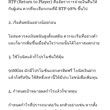
RTP (Return to Player) คืออัตราการจ่ายเงินคืนให้
กับผู้เล่น ควรที่จะเลือกเกมที่มี RTP 98% ขึ้นไป
2. เริ่มต้นพนันอย่างน้อยก่อน
ไม่สมควรลงเงินพนันสูงตั้งแต่ต้น ควรจะเริ่มที่อย่างต่ำ
และก็มากเพิ่มขึ้นเมื่อมั่นใจว่าเกมนั้นได้โอกาสแตกง่าย
3. ใช้โบนัสแล้วก็โปรโมชั่นให้คุ้ม
918Kiss มักมีโปรโมชั่นแจกเครดิตฟรี โบนัสเงินฝาก
แล้วก็ฟรีสปิน ใช้สิทธิ์เหล่านี้ให้มีประโยชน์เพื่อเพิ่มทุน
4. กำหนดเป้าหมายผลกำไรแล้วก็ขาดทุน
กำหนดกำไรที่ปรารถนาต่อวัน ยกตัวอย่างเช่น หากตั้ง