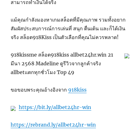
สามารถทำเงินได้จริง
แม้คุณกำลังมองหาเกมสล็อตที่มีคุณภาพ รวมทั้งอยาก
สัมผัสประสบการณ์การเล่นที่ สนุก ตื่นเต้น และก็ได้เงิน
จริง สล็อต918Kiss เป็นตัวเลือกที่คุณไม่ควรพลาด!
918kissme สล็อต918kiss allbet24hr.win 21
มีนา 2568 Madeline ดูรีวิวจากลูกค้าจริง
allbetแตกทุกชั่วโมง Top 49
ขอขอบพระคุณอ้างอิงจาก
918kiss
https://bit.ly/allbet24hr-win
https://rebrand.ly/allbet24hr-win