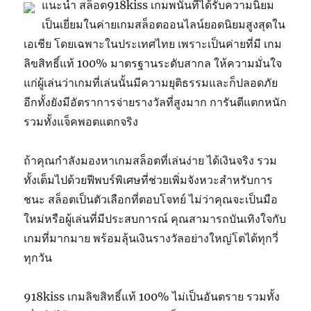
แนะนำ สล็อต918kiss เกมพนันที่ได้รับความนิยม
เป็นเยี่ยมในค่ายเกมสล็อตออนไลน์ยอดนิยมสูงสุดใน
เอเชีย โดยเฉพาะในประเทศไทย เพราะเป็นค่ายที่มี เกม
ลิขสิทธิ์แท้ 100% มาตรฐานระดับสากล ให้ความมั่นใจ
แก่ผู้เล่นว่าเกมที่เล่นนั้นมีความยุติธรรมและก็ปลอดภัย
อีกทั้งยังมีอัตราการจ่ายรางวัลที่สูงมาก การันตีแตกหนัก
รวมทั้งแจ็คพอตแตกจริง
ถ้าคุณกำลังมองหาเกมสล็อตที่เล่นง่าย ได้เงินจริง รวม
ทั้งเต็มไปด้วยฟีพบร์พิเศษที่ช่วยเพิ่มจังหวะสำหรับการ
ชนะ สล็อตเป็นตัวเลือกที่ตอบโจทย์ ไม่ว่าคุณจะเป็นมือ
ใหม่หรือผู้เล่นที่มีประสบการณ์ คุณสามารถบันเทิงใจกับ
เกมที่มากมาย พร้อมลุ้นเงินรางวัลอย่างใหญ่โตได้ทุกวี่
ทุกวัน
918kiss เกมลิขสิทธิ์แท้ 100% ไม่เป็นอันตราย รวมทั้ง