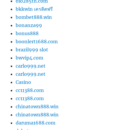
bio285th.com
bkkwin เครดิตฟรี
bombet888.win
bonanza99
bonus888
boonlert1688.com
brazil999 slot
bwvip4.com
carlo999.net
carlo999.net
Casino
cc11388.com
cc11388.com
chinatown888.win
chinatown888.win
daruma1688.com