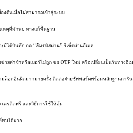
องต้นเมื่อไม่สามารถเข้าสู่ระบบ
หตุที่มักพบ ทางแก้พื้นฐาน
ด/มิได้บันทึก กด “ลืมรหัสผ่าน” รีเซ็ตผ่านอีเมล
ข่ายล่าช้าหรือเบอร์ไม่ถูก ขอ OTP ใหม่ หรือเปลี่ยนเป็นรับทางอีเ
ามล็อกอินผิดมากมายครั้ง ติดต่อฝ่ายซัพพอร์ตพร้อมหลักฐานการัน
 เครดิตฟรี และวิธีการใช้ให้คุ้ม
ี่พบได้มาก