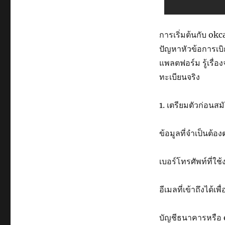
การเริ่มต้นกับ o
ปัญหาหัวข้อการเบิ
แพลตฟอร์ม รู้เรื่อ
ทะเบียนจริง
1. เตรียมตัวก่อนสมัค
ข้อมูลที่จำเป็นต้
เบอร์โทรศัพท์ที่ใช
อีเมลที่เข้าถึงได้เพื
บัญชีธนาคารหรือ 