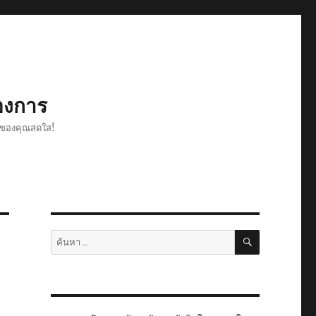
องการ
ันของคุณสดใส!
ค้นหา
ค้นหา: