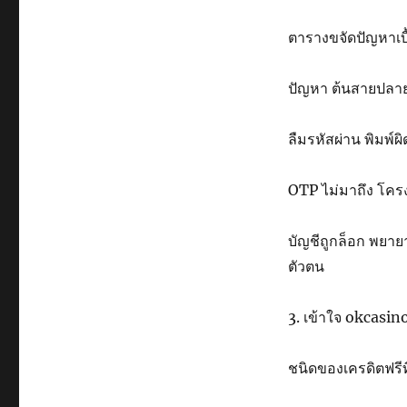
ตารางขจัดปัญหาเบื้
ปัญหา ต้นสายปลายเ
ลืมรหัสผ่าน พิมพ์ผิ
OTP ไม่มาถึง โครง
บัญชีถูกล็อก พยาย
ตัวตน
3. เข้าใจ okcasino
ชนิดของเครดิตฟรีท