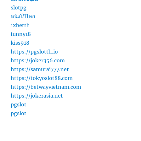
slotpg
หนังโป๊ไทย
1xbetth
funny18
kiss918
https://pgslotth.io
https://joker356.com
https://samurai777.net
https://tokyoslot88.com
https://betwayvietnam.com
https://jokerasia.net
pgslot
pgslot