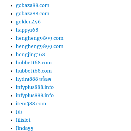
gobaza88.com
gobaza88.com
golden456
happy168
hengheng9899.com
hengheng9899.com
hengjing168
hubbet168.com
hubbet168.com
hydra888 สล็อต
infyplus888.info
infyplus888.info
item388.com
Jili
Jilislot
Jinda55