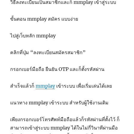
วิธีลงทะเบียนเป็นสมาชิกและก็ mmplay เข้าสู่ระบบ
ขั้นตอน mmplay สมัคร แบบง่าย
ไปสู่เว็บหลัก mmplay
คลิกที่ปุ่ม “ลงทะเบียนสมัครสมาชิก”
กรอกเบอร์มือถือ ยืนยัน OTP และก็ตั้งรหัสผ่าน
สำเร็จแล้วก็
mmplay
เข้าระบบ เพื่อเริ่มเล่นได้เลย
แนวทาง mmplay เข้าระบบ สำหรับผู้ใช้งานเดิม
เพียงกรอกเบอร์โทรศัพท์มือถือแล้วก็รหัสผ่านที่ตั้งไว้ ก็
สามารถเข้าสู่ระบบ mmplay ได้ในไม่กี่วินาทีผ่านมือ