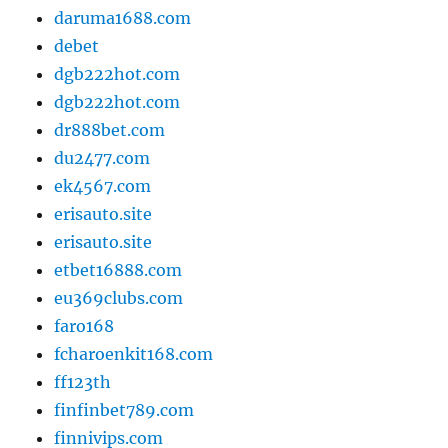
daruma1688.com
debet
dgb222hot.com
dgb222hot.com
dr888bet.com
du2477.com
ek4567.com
erisauto.site
erisauto.site
etbet16888.com
eu369clubs.com
faro168
fcharoenkit168.com
ff123th
finfinbet789.com
finnivips.com