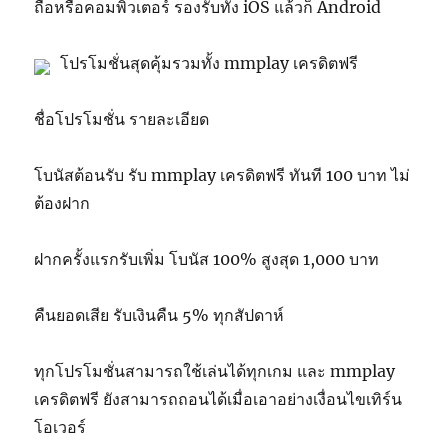
ถือหรือคอมพิวเตอร์ รองรับทั้ง iOS แล้วก็ Android
โปรโมชั่นสุดคุ้มรวมทั้ง mmplay เครดิตฟรี
ชื่อโปรโมชั่น รายละเอียด
โบนัสต้อนรับ รับ mmplay เครดิตฟรี ทันที 100 บาท ไม่
ต้องฝาก
ฝากครั้งแรกรับเพิ่ม โบนัส 100% สูงสุด 1,000 บาท
คืนยอดเสีย รับเงินคืน 5% ทุกสัปดาห์
ทุกโปรโมชั่นสามารถใช้เล่นได้ทุกเกม และ mmplay
เครดิตฟรี ยังสามารถถอนได้เมื่อเอาอย่างเงื่อนไขเทิร์น
โอเวอร์