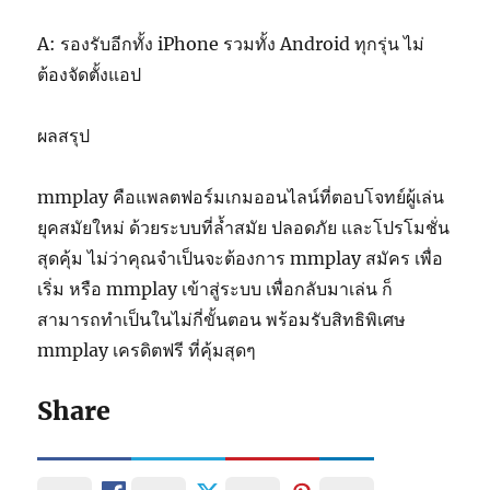
A: รองรับอีกทั้ง iPhone รวมทั้ง Android ทุกรุ่น ไม่
ต้องจัดตั้งแอป
ผลสรุป
mmplay คือแพลตฟอร์มเกมออนไลน์ที่ตอบโจทย์ผู้เล่น
ยุคสมัยใหม่ ด้วยระบบที่ล้ำสมัย ปลอดภัย และโปรโมชั่น
สุดคุ้ม ไม่ว่าคุณจำเป็นจะต้องการ mmplay สมัคร เพื่อ
เริ่ม หรือ mmplay เข้าสู่ระบบ เพื่อกลับมาเล่น ก็
สามารถทำเป็นในไม่กี่ขั้นตอน พร้อมรับสิทธิพิเศษ
mmplay เครดิตฟรี ที่คุ้มสุดๆ
Share