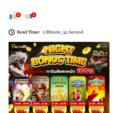
0
0
Read Time:
2 Minute, 34 Second