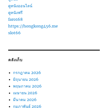
ดูหนังออนไลน์
ดูหนังฟรี
faro168
https://hongkong456.me
slot66
คลังเก็บ
กรกฎาคม 2026
มิถุนายน 2026
พฤษภาคม 2026
เมษายน 2026
มีนาคม 2026
กุมภาพันธ์ 2026