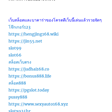
เว็บสล็อตและบาคาร่าของโครตดีเว็บนี้เล่นแล้วรวยจัดๆ
โจ๊กเกอร์123
https://hengjing168.wiki
https://jin55.net
slot99
slot66
สล็อตเว็บตรง
https://judhai168.co
https://bonus888.life
สล็อต888
https://pgslot.today
pussy888
https://www.sexyauto168.xyz
slotxo24hr