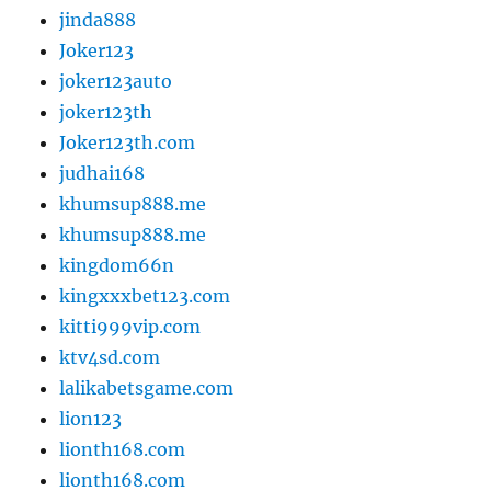
jinda888
Joker123
joker123auto
joker123th
Joker123th.com
judhai168
khumsup888.me
khumsup888.me
kingdom66n
kingxxxbet123.com
kitti999vip.com
ktv4sd.com
lalikabetsgame.com
lion123
lionth168.com
lionth168.com