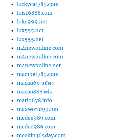
luckycat789.com
luis16888.com
luke999.net
lux555.net
lux555.net
m4newonline.com
m4newonline.com
m4newonline.net
mac1bet789.com
macau69 สมัคร
macau888.win
mario678.info
maxworld99.fun
medee989.com
medee989.com
meekin365day.com