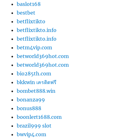
baslot168
bestbet
betflixtikto
betflixtikto.info
betflixtikto.info
betm4vip.com
betworld369hot.com
betworld369hot.com
bio285th.com
bkkwin เครดิตฟรี
bombet888.win
bonanza99
bonus888
boonlert1688.com
brazil999 slot
bwvip4.com