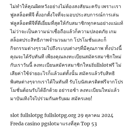
ไม่ทำให้คุณผิดหวังอย่างไม่ต้องสงสัยนะครับ เพราะเรา
ฟูลสล็อตพีจี ตั้งอกตั้งใจที่จะมอบประสบการณ์การเล่น
ฟลูสล็อตพีจีที่ดีเยี่ยมที่สุดให้กับสมาชิกทุกคนอย่างแน่แท้
ไม่ว่าจะเป็นความน่าเชื่อถือแล้วก็ความปลอดภัย เกม
สล็อตประสิทธิภาพจำนวนมาก โปรโมชั่นและก็
กิจกรรมต่างๆรวมไปถึงระบบต่างๆที่มีคุณภาพ ทั้งปวงนี้
คุณจะได้รับทันที เพียงคุณลงทะเบียนสมัครสมาชิกใหม่
กับเราวันนี้ ลงทะเบียนสมัครสมาชิกใหม่fullslotฟรี ไม่
เสียค่าใช้จ่ายอะไรก็แล้วแต่ทั้งนั้น สมัครแล้วรับสิทธิ
พิเศษต่างๆจากเราได้ในทันที รับโบนัสเครดิตฟรีจากโปร
โมชั่นต้อนรับได้อีกด้วย อย่ารอช้า ลงทะเบียนใหม่แล้ว
มาบันเทิงใจไปร่วมกันครับผม สมัครเลย!
slot fullslotpg fullslotpg.org 29 ตุลาคม 2024
Freda casino pgslotมาแรงที่สุด Top 53