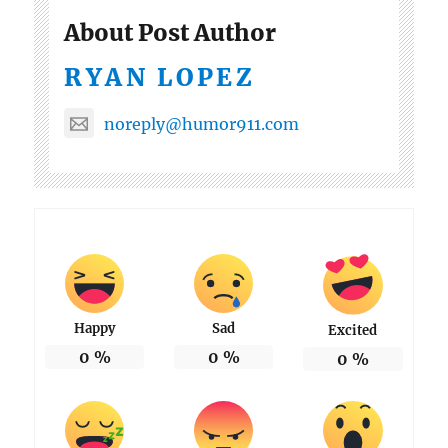
About Post Author
RYAN LOPEZ
noreply@humor911.com
Happy
Sad
Excited
0
%
0
%
0
%