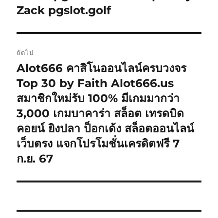
Zack pgslot.golf
ถัดไป
Alot666 คาสิโนออนไลน์ครบวงจร
เรื่อง
ต่อ
Top 30 by Faith Alot666.us
ไป:
สมาชิกใหม่รับ 100% มีเกมมากว่า
3,000 เกมบาคาร่า สล็อต เทรดบิด
คอยน์ ยิงปลา ป็อกเด้ง สล็อตออนไลน์
เว็บตรง แจกโปรโมชั่นเครดิตฟรี 7
ก.ย. 67