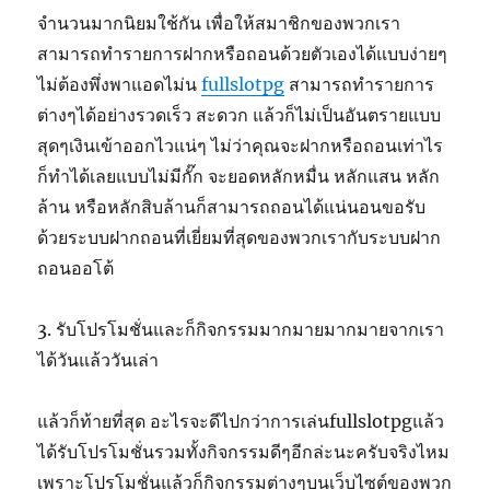
จำนวนมากนิยมใช้กัน เพื่อให้สมาชิกของพวกเรา
สามารถทำรายการฝากหรือถอนด้วยตัวเองได้แบบง่ายๆ
ไม่ต้องพึ่งพาแอดไม่น
fullslotpg
สามารถทำรายการ
ต่างๆได้อย่างรวดเร็ว สะดวก แล้วก็ไม่เป็นอันตรายแบบ
สุดๆเงินเข้าออกไวแน่ๆ ไม่ว่าคุณจะฝากหรือถอนเท่าไร
ก็ทำได้เลยแบบไม่มีกั๊ก จะยอดหลักหมื่น หลักแสน หลัก
ล้าน หรือหลักสิบล้านก็สามารถถอนได้แน่นอนขอรับ
ด้วยระบบฝากถอนที่เยี่ยมที่สุดของพวกเรากับระบบฝาก
ถอนออโต้
3. รับโปรโมชั่นและก็กิจกรรมมากมายมากมายจากเรา
ได้วันแล้ววันเล่า
แล้วก็ท้ายที่สุด อะไรจะดีไปกว่าการเล่นfullslotpgแล้ว
ได้รับโปรโมชั่นรวมทั้งกิจกรรมดีๆอีกล่ะนะครับจริงไหม
เพราะโปรโมชั่นแล้วก็กิจกรรมต่างๆบนเว็บไซต์ของพวก