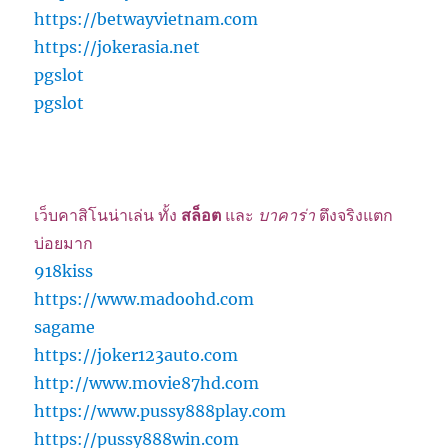
https://betwayvietnam.com
https://jokerasia.net
pgslot
pgslot
เว็บคาสิโนน่าเล่น ทั้ง
สล็อต
และ
บาคาร่า
ตึงจริงแตก
บ่อยมาก
918kiss
https://www.madoohd.com
sagame
https://joker123auto.com
http://www.movie87hd.com
https://www.pussy888play.com
https://pussy888win.com