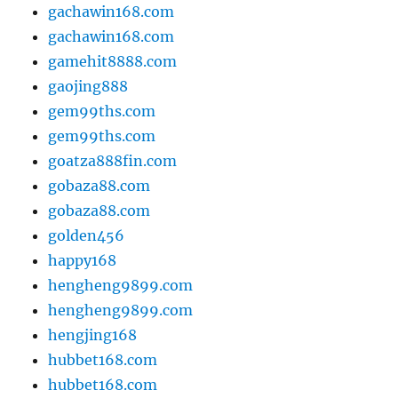
gachawin168.com
gachawin168.com
gamehit8888.com
gaojing888
gem99ths.com
gem99ths.com
goatza888fin.com
gobaza88.com
gobaza88.com
golden456
happy168
hengheng9899.com
hengheng9899.com
hengjing168
hubbet168.com
hubbet168.com